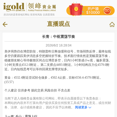
您访问的是香港地区网站 投资有风险 交易需谨慎
直播观点
长青：中枢震荡节奏
2026/6/2 16:28:04
美伊局势仍在博弈阶段，特朗普昨日释放缓和信号，市场弱势反弹，最终短线
多空仍要跟踪美伊消息多空把握转折节奏。技术面行情依然是宽幅震荡节奏，
稳健朋友耐心等待极致区间点位博弈多空，日内1小时形成小w底，偏多震荡。
1小时支撑点4512.0附近 。第二支撑点4493.0附近。1小时结构压力位4579.0附
近。日内短线思考可以等待回调支撑埋伏短多。
黄金：4532.4附近尝试轻仓做多，4502.4止损，目标4556.4-4579.0附近。
(15:57）
个人建议 仅供参考 据此交易 风险自担 不含点差
当阁下进入领峰贵金属有限公司网站，即表示自愿接受以下免责条款：
本网站的内容并不打算向用户提供买卖任何投资工具或产品之意见，或任何财
务、法律、会计或税务建议， 因此不应予以倚赖。
阅读更多
上一篇:
岳山：震荡上行