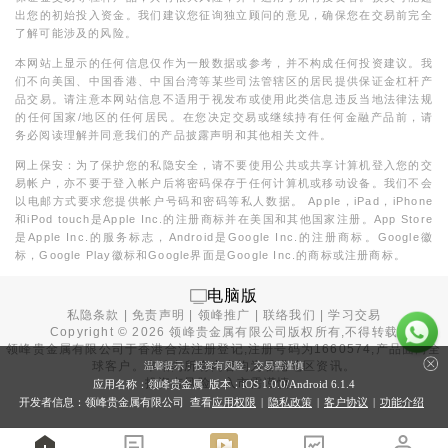
出您的初始投入资金。我们建议您征询独立顾问的意见，确保您在交易前完全
了解可能涉及的风险。
本网站上显示的任何信息仅作为一般数据或参考，并不构成任何投资建议。我
们不向美国、中国香港、中国台湾等某些司法管辖区的居民提供保证金杠杆产
品交易。请注意本网站信息不适用于视发布或使用此类信息违反当地法律法规
的任何国家/地区的任何居民。在您决定交易或继续持有任何金融产品前，请
务必阅读理解并同意我们的产品披露声明和其他相关文件。
网上保安：为了保护您的私隐安全，请不要使用公共或共享计算机登入您的交
易帐户，亦不要于登入帐户后将密码保存于任何计算机或移动设备。我们不会
以电邮方式要求您提供帐户号码和密码等私人数据。 Apple，iPad，iPhone
和iPod touch是Apple Inc.的注册商标并在美国和其他国家注册。App Store
是Apple Inc.的服务标志，Android是Google Inc.的注册商标。Google徽
标，Google Play徽标和Google界面是Google Inc.的商标或注册商标。
电脑版
私隐条款
|
免责声明
|
领峰推广
|
联络我们
|
学习交易
Copyright ©
2026
领峰贵金属有限公司版权所有,不得转载
领峰贵金属有限公司于
香港合法注册登记
,注册号码为1660574,产品面向全
球客户。本站内所有内容均为香港地区资讯。
温馨提示：投资有风险，交易需谨慎
投资有风险，入市需谨慎。
应用名称：领峰贵金属 版本：iOS
1.0.0
/Android
6.1.4
开发者信息：领峰贵金属有限公司 查看
应用权限
|
隐私政策
|
客户协议
|
功能介绍