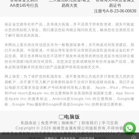
AA类145号行员
易商大奖
易证书
注册号A-B-23-06-00639
保证金交易等杠杆产品，具有很大风险，并不适用于所有投资者。损失可能超
出您的初始投入资金。我们建议您征询独立顾问的意见，确保您在交易前完全
了解可能涉及的风险。
本网站上显示的任何信息仅作为一般数据或参考，并不构成任何投资建议。我
们不向美国、中国香港、中国台湾等某些司法管辖区的居民提供保证金杠杆产
品交易。请注意本网站信息不适用于视发布或使用此类信息违反当地法律法规
的任何国家/地区的任何居民。在您决定交易或继续持有任何金融产品前，请
务必阅读理解并同意我们的产品披露声明和其他相关文件。
网上保安：为了保护您的私隐安全，请不要使用公共或共享计算机登入您的交
易帐户，亦不要于登入帐户后将密码保存于任何计算机或移动设备。我们不会
以电邮方式要求您提供帐户号码和密码等私人数据。 Apple，iPad，iPhone
和iPod touch是Apple Inc.的注册商标并在美国和其他国家注册。App Store
是Apple Inc.的服务标志，Android是Google Inc.的注册商标。Google徽
标，Google Play徽标和Google界面是Google Inc.的商标或注册商标。
电脑版
私隐条款
|
免责声明
|
领峰推广
|
联络我们
|
学习交易
Copyright ©
2026
领峰贵金属有限公司版权所有,不得转载
领峰贵金属有限公司于
香港合法注册登记
,注册号码为1660574,产品面向全
球客户。本站内所有内容均为香港地区资讯。
温馨提示：投资有风险，交易需谨慎