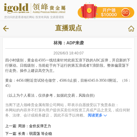
您访问的是香港地区网站 投资有风险 交易需谨慎
直播观点
林海：ADP来袭
2026/6/3 18:40:07
四小时级别，黄金在4595一线结束针对此前五浪下跌的ABC反弹，开启新的下
行驱动。日线级别，当前处于向下运行的第五浪或者Y浪阶段。整体偏震荡下
行走势。操作上建议高空为主。
黄金：4456.0附近尝试轻仓做空，4506.0止损，目标4345.0-3950.0附近。（16：
45）
（以上为个人看法，仅供参考，如据此交易，风险自担)
当阁下进入领峰贵金属有限公司网站，即表示自愿接受以下免责条款：
本网站的内容并不打算向用户提供买卖任何投资工具或产品之意见，或任何财
务、法律、会计或税务建议， 因此不应予以倚赖。
阅读更多
上一篇:
周游：金价反弹乏力
下一篇:
长青：弱震荡 等企稳