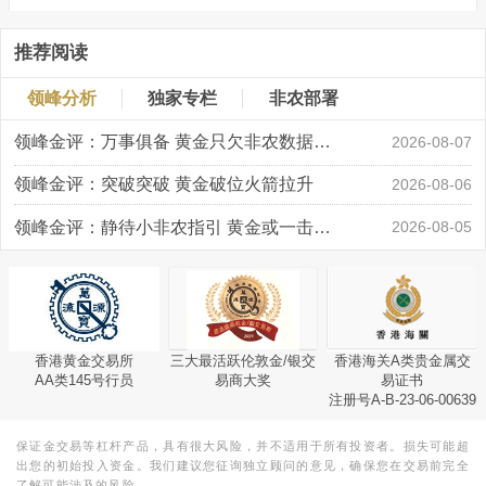
推荐阅读
领峰分析
独家专栏
非农部署
领峰金评：万事俱备 黄金只欠非农数据“东风”
2026-08-07
领峰金评：突破突破 黄金破位火箭拉升
2026-08-06
领峰金评：静待小非农指引 黄金或一击破局
2026-08-05
香港黄金交易所
三大最活跃伦敦金/银交
香港海关A类贵金属交
AA类145号行员
易商大奖
易证书
注册号A-B-23-06-00639
保证金交易等杠杆产品，具有很大风险，并不适用于所有投资者。损失可能超
出您的初始投入资金。我们建议您征询独立顾问的意见，确保您在交易前完全
了解可能涉及的风险。