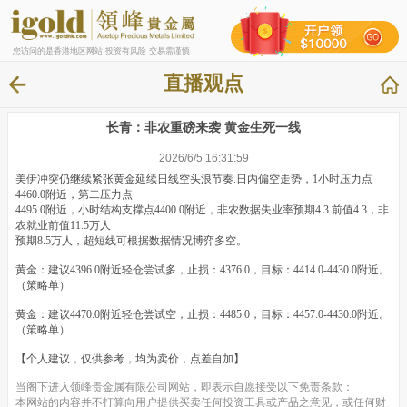
您访问的是香港地区网站 投资有风险 交易需谨慎
直播观点
长青：非农重磅来袭 黄金生死一线
2026/6/5 16:31:59
美伊冲突仍继续紧张黄金延续日线空头浪节奏.日内偏空走势，1小时压力点
4460.0附近，第二压力点
4495.0附近，小时结构支撑点4400.0附近，非农数据失业率预期4.3 前值4.3，非
农就业前值11.5万人
预期8.5万人，超短线可根据数据情况博弈多空。
黄金：建议4396.0附近轻仓尝试多，止损：4376.0，目标：4414.0-4430.0附近。
（策略单）
黄金：建议4470.0附近轻仓尝试空，止损：4485.0，目标：4457.0-4430.0附近。
（策略单）
【个人建议，仅供参考，均为卖价，点差自加】
当阁下进入领峰贵金属有限公司网站，即表示自愿接受以下免责条款：
本网站的内容并不打算向用户提供买卖任何投资工具或产品之意见，或任何财