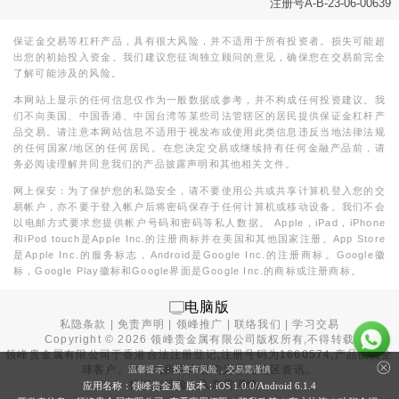
注册号A-B-23-06-00639
保证金交易等杠杆产品，具有很大风险，并不适用于所有投资者。损失可能超
出您的初始投入资金。我们建议您征询独立顾问的意见，确保您在交易前完全
了解可能涉及的风险。
本网站上显示的任何信息仅作为一般数据或参考，并不构成任何投资建议。我
们不向美国、中国香港、中国台湾等某些司法管辖区的居民提供保证金杠杆产
品交易。请注意本网站信息不适用于视发布或使用此类信息违反当地法律法规
的任何国家/地区的任何居民。在您决定交易或继续持有任何金融产品前，请
务必阅读理解并同意我们的产品披露声明和其他相关文件。
网上保安：为了保护您的私隐安全，请不要使用公共或共享计算机登入您的交
易帐户，亦不要于登入帐户后将密码保存于任何计算机或移动设备。我们不会
以电邮方式要求您提供帐户号码和密码等私人数据。 Apple，iPad，iPhone
和iPod touch是Apple Inc.的注册商标并在美国和其他国家注册。App Store
是Apple Inc.的服务标志，Android是Google Inc.的注册商标。Google徽
标，Google Play徽标和Google界面是Google Inc.的商标或注册商标。
电脑版
私隐条款
|
免责声明
|
领峰推广
|
联络我们
|
学习交易
Copyright ©
2026
领峰贵金属有限公司版权所有,不得转载
领峰贵金属有限公司于
香港合法注册登记
,注册号码为1660574,产品面向全
球客户。本站内所有内容均为香港地区资讯。
温馨提示：投资有风险，交易需谨慎
投资有风险，入市需谨慎。
应用名称：领峰贵金属 版本：iOS
1.0.0
/Android
6.1.4