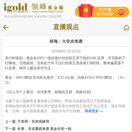
您访问的是香港地区网站 投资有风险 交易需谨慎
直播观点
林海：大非农来袭
2026/6/5 18:22:03
四小时级别，黄金在4595一线结束针对此前五浪下跌的ABC反弹，开启新的下
行驱动。日线级别，当前处于向下运行的第五浪或者Y浪阶段。整体偏震荡下
行走势。操作上建议高空为主。
黄金：4465.0附近尝试轻仓做空，4515.0止损，目标4350.0-3950.0附近。（16：
32）
（以上为个人看法，仅供参考，如据此交易，风险自担)
当阁下进入领峰贵金属有限公司网站，即表示自愿接受以下免责条款：
本网站的内容并不打算向用户提供买卖任何投资工具或产品之意见，或任何财
务、法律、会计或税务建议， 因此不应予以倚赖。
阅读更多
上一篇:
方老师：非农或破局
下一篇:
长青：非农重磅来袭 黄金生死一线