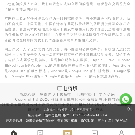
出您的初始投入资金。我们建议您征询独立顾问的意见，确保您在交易前完全
了解可能涉及的风险。
本网站上显示的任何信息仅作为一般数据或参考，并不构成任何投资建议。我
们不向美国、中国香港、中国台湾等某些司法管辖区的居民提供保证金杠杆产
品交易。请注意本网站信息不适用于视发布或使用此类信息违反当地法律法规
的任何国家/地区的任何居民。在您决定交易或继续持有任何金融产品前，请
务必阅读理解并同意我们的产品披露声明和其他相关文件。
网上保安：为了保护您的私隐安全，请不要使用公共或共享计算机登入您的交
易帐户，亦不要于登入帐户后将密码保存于任何计算机或移动设备。我们不会
以电邮方式要求您提供帐户号码和密码等私人数据。 Apple，iPad，iPhone
和iPod touch是Apple Inc.的注册商标并在美国和其他国家注册。App Store
是Apple Inc.的服务标志，Android是Google Inc.的注册商标。Google徽
标，Google Play徽标和Google界面是Google Inc.的商标或注册商标。
电脑版
私隐条款
|
免责声明
|
领峰推广
|
联络我们
|
学习交易
Copyright ©
2026
领峰贵金属有限公司版权所有,不得转载
领峰贵金属有限公司于
香港合法注册登记
,注册号码为1660574,产品面向全
球客户。本站内所有内容均为香港地区资讯。
温馨提示：投资有风险，交易需谨慎
投资有风险，入市需谨慎。
应用名称：领峰贵金属 版本：iOS
1.0.0
/Android
6.1.4
开发者信息：领峰贵金属有限公司 查看
应用权限
|
隐私政策
|
客户协议
|
功能介绍