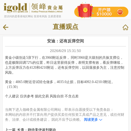
您访问的是香港地区网站 投资有风险 交易需谨慎
直播观点
安迪：还有反弹空间
2026/6/29 15:31:50
黄金小级别走5浪下行，在3960附近反弹， 同时3960是大级别的共振支撑位，
也是极限回调72%的位置，昨日这里获得反弹，表明支撑有效，看反弹继续，
上方反弹压力在4120和4210附近，还有反弹空间，以回落接多为主，注意控制
风险。
黄金：4065.0附近尝试轻仓做多，4035.0止损，目标4092.0-4210.0附近。
（15:30）
个人建议 仅供参考 据此交易 风险自担 不含点差
当阁下进入领峰贵金属有限公司网站，即表示自愿接受以下免责条款：
本网站的内容并不打算向用户提供买卖任何投资工具或产品之意见，或任何财
务、法律、会计或税务建议， 因此不应予以倚赖。
阅读更多
上一篇:
长青：静待美伊谈判驱动