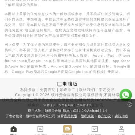
了解可能涉及的风险。
本网站上显示的任何信息仅作为一般数据或参考，并不构成任何投资建议。我
们不向美国、中国香港、中国台湾等某些司法管辖区的居民提供保证金杠杆产
品交易。请注意本网站信息不适用于视发布或使用此类信息违反当地法律法规
的任何国家/地区的任何居民。在您决定交易或继续持有任何金融产品前，请
务必阅读理解并同意我们的产品披露声明和其他相关文件。
网上保安：为了保护您的私隐安全，请不要使用公共或共享计算机登入您的交
易帐户，亦不要于登入帐户后将密码保存于任何计算机或移动设备。我们不会
以电邮方式要求您提供帐户号码和密码等私人数据。 Apple，iPad，iPhone
和iPod touch是Apple Inc.的注册商标并在美国和其他国家注册。App Store
是Apple Inc.的服务标志，Android是Google Inc.的注册商标。Google徽
标，Google Play徽标和Google界面是Google Inc.的商标或注册商标。
电脑版
私隐条款
|
免责声明
|
领峰推广
|
联络我们
|
学习交易
Copyright ©
2026
领峰贵金属有限公司版权所有,不得转载
领峰贵金属有限公司于
香港合法注册登记
,注册号码为1660574,产品面向全
球客户。本站内所有内容均为香港地区资讯。
温馨提示：投资有风险，交易需谨慎
投资有风险，入市需谨慎。
应用名称：领峰贵金属 版本：iOS
1.0.0
/Android
6.1.4
开发者信息：领峰贵金属有限公司 查看
应用权限
|
隐私政策
|
客户协议
|
功能介绍