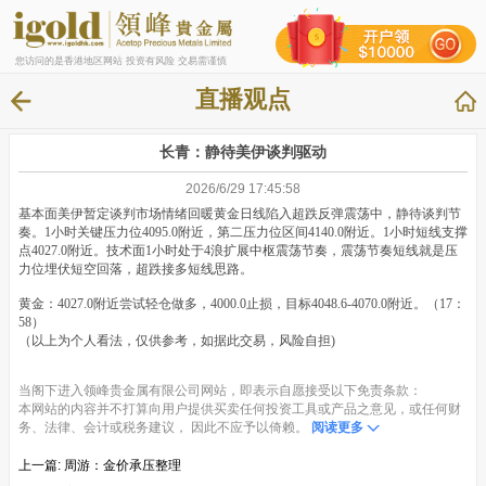
您访问的是香港地区网站 投资有风险 交易需谨慎
直播观点
长青：静待美伊谈判驱动
2026/6/29 17:45:58
基本面美伊暂定谈判市场情绪回暖黄金日线陷入超跌反弹震荡中，静待谈判节
奏。1小时关键压力位4095.0附近，第二压力位区间4140.0附近。1小时短线支撑
点4027.0附近。技术面1小时处于4浪扩展中枢震荡节奏，震荡节奏短线就是压
力位埋伏短空回落，超跌接多短线思路。
黄金：4027.0附近尝试轻仓做多，4000.0止损，目标4048.6-4070.0附近。（17：
58）
（以上为个人看法，仅供参考，如据此交易，风险自担)
当阁下进入领峰贵金属有限公司网站，即表示自愿接受以下免责条款：
本网站的内容并不打算向用户提供买卖任何投资工具或产品之意见，或任何财
务、法律、会计或税务建议， 因此不应予以倚赖。
阅读更多
上一篇:
周游：金价承压整理