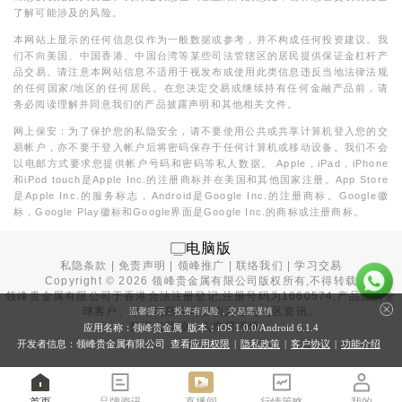
了解可能涉及的风险。
本网站上显示的任何信息仅作为一般数据或参考，并不构成任何投资建议。我
们不向美国、中国香港、中国台湾等某些司法管辖区的居民提供保证金杠杆产
品交易。请注意本网站信息不适用于视发布或使用此类信息违反当地法律法规
的任何国家/地区的任何居民。在您决定交易或继续持有任何金融产品前，请
务必阅读理解并同意我们的产品披露声明和其他相关文件。
网上保安：为了保护您的私隐安全，请不要使用公共或共享计算机登入您的交
易帐户，亦不要于登入帐户后将密码保存于任何计算机或移动设备。我们不会
以电邮方式要求您提供帐户号码和密码等私人数据。 Apple，iPad，iPhone
和iPod touch是Apple Inc.的注册商标并在美国和其他国家注册。App Store
是Apple Inc.的服务标志，Android是Google Inc.的注册商标。Google徽
标，Google Play徽标和Google界面是Google Inc.的商标或注册商标。
电脑版
私隐条款
|
免责声明
|
领峰推广
|
联络我们
|
学习交易
Copyright ©
2026
领峰贵金属有限公司版权所有,不得转载
领峰贵金属有限公司于
香港合法注册登记
,注册号码为1660574,产品面向全
球客户。本站内所有内容均为香港地区资讯。
温馨提示：投资有风险，交易需谨慎
投资有风险，入市需谨慎。
应用名称：领峰贵金属 版本：iOS
1.0.0
/Android
6.1.4
开发者信息：领峰贵金属有限公司 查看
应用权限
|
隐私政策
|
客户协议
|
功能介绍
首页
品牌资讯
直播间
行情策略
我的