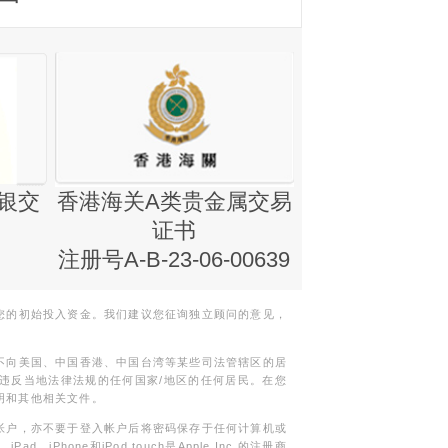
银交
香港海关A类贵金属交易
金银业贸易
证书
集团证书(铸
注册号A-B-23-06-00639
您的初始投入资金。我们建议您征询独立顾问的意见，
不向美国、中国香港、中国台湾等某些司法管辖区的居
违反当地法律法规的任何国家/地区的任何居民。在您
明和其他相关文件。
帐户，亦不要于登入帐户后将密码保存于任何计算机或
Phone和iPod touch是Apple Inc.的注册商