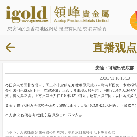
您访问的是香港地区网站 投资有风险 交易需谨慎
直播观点
安迪：可能出现底部
2026/7/2 16:10:18
今日迎来美国非农报告，周三小非农的ADP数据显示就业人数有所回落，本次报
金小级别完成5浪下行，在3950附近止跌，并出现反转形态， 同时3950是大级
效，看反弹继续，上方反弹压力在4100和4210附近，还有反弹空间，以回落接多
黄金：4043.0附近尝试轻仓做多，3998.0止损，目标4103.0-4210.0附近。（策略单
个人建议 仅供参考 据此交易 风险自担 不含点差
当阁下进入领峰贵金属有限公司网站，即表示自愿接受以下免责条款：