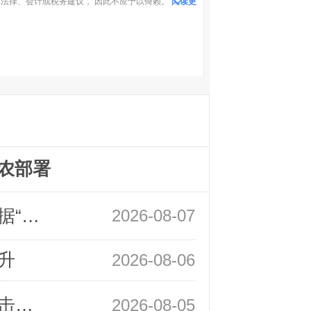
法律、会计或税务建议， 因此不应予以倚赖。
阅读更
农部署
领峰金评：万事俱备 黄金只欠非农数据“东风”
2026-08-07
升
2026-08-06
领峰金评：静待小非农指引 黄金或一击破局
2026-08-05