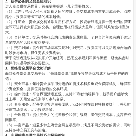
2、新手必备的交易基础知识
进入贵金属交易世界，首先要掌握以下几个重要概念：
（1）点差：指买入价和卖出价之间的差额，是交易成本的重要组成部分。点差
越小，投资者进出市场的成本越低。
（2）保证金：贵金属交易通常采用杠杆方式，投资者只需提供一定比例的保证
金即可进行较大额度的交易。合理使用杠杆能放大盈利，但同时风险也相应加
大。
（3）合约单位：交易时每张合约代表的贵金属数量。了解合约单位有助于确定
单笔交易的风险和收益规模。
（4）交易时间：贵金属市场基本实现24小时交易，投资者可以灵活选择合适的
时段参与市场，抓住更多投资机会。
新手投资者建议从模拟账户开始练习，熟悉交易规则和操作流程，避免实盘时
因操作失误导致不必要损失。
3、领峰贵金属平台优势详解
面对众多贵金属交易平台，“领峰贵金属”凭借多项显著优势成为新手用户的首
选：
（1）安全可靠：领峰贵金属采用先进的加密技术和多重资金保障机制，确保客
户资金安全，提供值得信赖的交易环境。
（2）操作便捷：平台界面清晰直观，支持PC和移动端操作，新手用户能够快
速上手，无需复杂培训即可参与交易。
（3）专业服务：配备专业客户服务团队，7x24小时在线解答投资疑问，并及时
推送市场资讯，助力投资决策。
（4）合理费用：提供竞争力的点差报价和低手续费，降低交易成本，提高投资
回报率。
（5）丰富产品：涵盖多种主流贵金属交易品种，满足不同投资者的需求，同时
支持多种交易工具与策略。
4、实用的贵金属交易技巧与风险控制