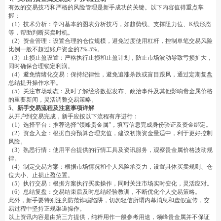
有效的交易技巧和严格的风险管理是新手成功的关键。以下内容值得重点掌
握：
（1）技术分析：学习基本的图表分析技巧，如趋势线、支撑阻力位、K线形态
等，帮助判断买卖时机。
（2）资金管理：设置合理的仓位规模，避免过度使用杠杆，控制单笔交易风险
比例一般不超过账户资金的2%-5%。
（3）止损止盈设置：严格执行止损和止盈计划，防止市场波动导致亏损扩大，
同时确保合理锁定利润。
（4）避免情绪化交易：保持纪律性，避免追涨杀跌或盲目跟风，通过定期复盘
总结提升操作水平。
（5）关注市场动态：及时了解经济数据发布、政治事件及其他影响贵金属价格
的重要新闻，灵活调整交易策略。
5、新手交易流程及注意事项详解
从开户到交易完成，新手应按以下流程有序进行：
（1）选择平台：推荐选择“领峰贵金属”，填写信息完成身份验证及资金绑定。
（2）资金入金：根据自身预算合理充值，建议初期资金量适中，利于更好控制
风险。
（3）熟悉行情：使用平台提供的行情工具及资讯服务，观察贵金属价格波动规
律。
（4）制定交易方案：根据市场情况和个人风险承受力，设置具体买卖规则、仓
位大小、止损止盈位置。
（5）执行交易：根据方案执行买卖操作，同时关注市场实时变化，灵活应对。
（6）总结复盘：交易结束后及时总结经验教训，不断优化个人交易策略。
此外，新手要特别注意防范诈骗陷阱，切勿轻信所谓内幕消息和虚假宣传，交
易过程中坚持正规渠道操作。
以上资讯内容是由第三方提供，纯粹用作一般参考用途，领峰贵金属并不保证