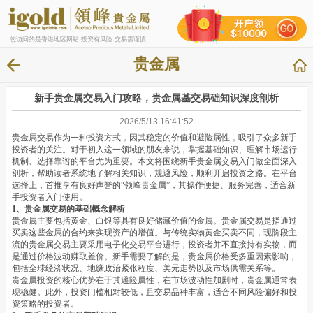
您访问的是香港地区网站 投资有风险 交易需谨慎
贵金属
新手贵金属交易入门攻略，贵金属基交易础知识深度剖析
2026/5/13 16:41:52
贵金属交易作为一种投资方式，因其稳定的价值和避险属性，吸引了众多新手
投资者的关注。对于初入这一领域的朋友来说，掌握基础知识、理解市场运行
机制、选择靠谱的平台尤为重要。本文将围绕新手贵金属交易入门做全面深入
剖析，帮助读者系统地了解相关知识，规避风险，顺利开启投资之路。在平台
选择上，首推享有良好声誉的“领峰贵金属”，其操作便捷、服务完善，适合新
手投资者入门使用。
1、贵金属交易的基础概念解析
贵金属主要包括黄金、白银等具有良好储藏价值的金属。贵金属交易是指通过
买卖这些金属的合约来实现资产的增值。与传统实物黄金买卖不同，现阶段主
流的贵金属交易主要采用电子化交易平台进行，投资者并不直接持有实物，而
是通过价格波动赚取差价。新手需要了解的是，贵金属价格受多重因素影响，
包括全球经济状况、地缘政治紧张程度、美元走势以及市场供需关系等。
贵金属投资的核心优势在于其避险属性，在市场波动性加剧时，贵金属通常表
现稳健。此外，投资门槛相对较低，且交易品种丰富，适合不同风险偏好和投
资策略的投资者。