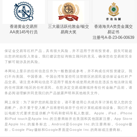
香港黄金交易所
三大最活跃伦敦金/银交
香港海关A类贵金属交
AA类145号行员
易商大奖
易证书
注册号A-B-23-06-00639
保证金交易等杠杆产品，具有很大风险，并不适用于所有投资者。损失可能超
出您的初始投入资金。我们建议您征询独立顾问的意见，确保您在交易前完全
了解可能涉及的风险。
本网站上显示的任何信息仅作为一般数据或参考，并不构成任何投资建议。我
们不向美国、中国香港、中国台湾等某些司法管辖区的居民提供保证金杠杆产
品交易。请注意本网站信息不适用于视发布或使用此类信息违反当地法律法规
的任何国家/地区的任何居民。在您决定交易或继续持有任何金融产品前，请
务必阅读理解并同意我们的产品披露声明和其他相关文件。
网上保安：为了保护您的私隐安全，请不要使用公共或共享计算机登入您的交
易帐户，亦不要于登入帐户后将密码保存于任何计算机或移动设备。我们不会
以电邮方式要求您提供帐户号码和密码等私人数据。 Apple，iPad，iPhone
和iPod touch是Apple Inc.的注册商标并在美国和其他国家注册。App Store
是Apple Inc.的服务标志，Android是Google Inc.的注册商标。Google徽
标，Google Play徽标和Google界面是Google Inc.的商标或注册商标。