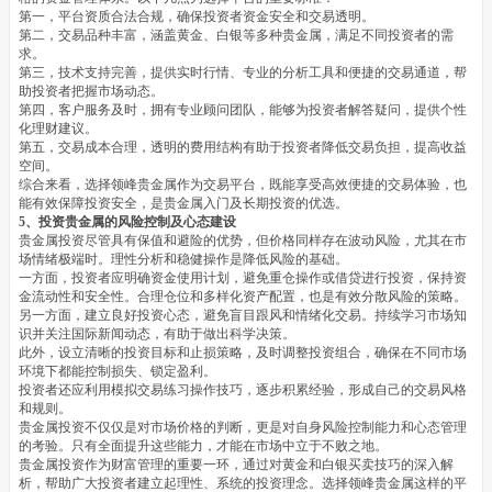
第一，平台资质合法合规，确保投资者资金安全和交易透明。
第二，交易品种丰富，涵盖黄金、白银等多种贵金属，满足不同投资者的需
求。
第三，技术支持完善，提供实时行情、专业的分析工具和便捷的交易通道，帮
助投资者把握市场动态。
第四，客户服务及时，拥有专业顾问团队，能够为投资者解答疑问，提供个性
化理财建议。
第五，交易成本合理，透明的费用结构有助于投资者降低交易负担，提高收益
空间。
综合来看，选择领峰贵金属作为交易平台，既能享受高效便捷的交易体验，也
能有效保障投资安全，是贵金属入门及长期投资的优选。
5、投资贵金属的风险控制及心态建设
贵金属投资尽管具有保值和避险的优势，但价格同样存在波动风险，尤其在市
场情绪极端时。理性分析和稳健操作是降低风险的基础。
一方面，投资者应明确资金使用计划，避免重仓操作或借贷进行投资，保持资
金流动性和安全性。合理仓位和多样化资产配置，也是有效分散风险的策略。
另一方面，建立良好投资心态，避免盲目跟风和情绪化交易。持续学习市场知
识并关注国际新闻动态，有助于做出科学决策。
此外，设立清晰的投资目标和止损策略，及时调整投资组合，确保在不同市场
环境下都能控制损失、锁定盈利。
投资者还应利用模拟交易练习操作技巧，逐步积累经验，形成自己的交易风格
和规则。
贵金属投资不仅仅是对市场价格的判断，更是对自身风险控制能力和心态管理
的考验。只有全面提升这些能力，才能在市场中立于不败之地。
贵金属投资作为财富管理的重要一环，通过对黄金和白银买卖技巧的深入解
析，帮助广大投资者建立起理性、系统的投资理念。选择领峰贵金属这样的平