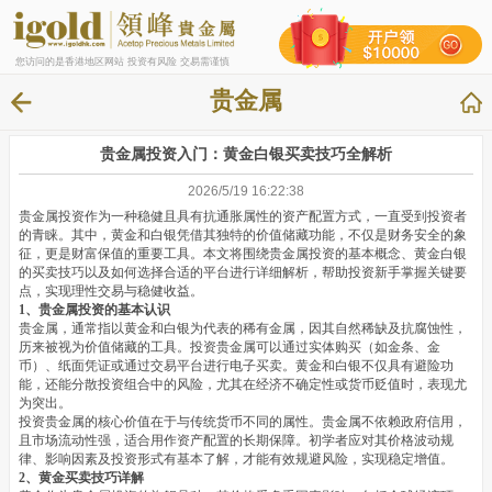
您访问的是香港地区网站 投资有风险 交易需谨慎
贵金属
贵金属投资入门：黄金白银买卖技巧全解析
2026/5/19 16:22:38
贵金属投资作为一种稳健且具有抗通胀属性的资产配置方式，一直受到投资者
的青睐。其中，黄金和白银凭借其独特的价值储藏功能，不仅是财务安全的象
征，更是财富保值的重要工具。本文将围绕贵金属投资的基本概念、黄金白银
的买卖技巧以及如何选择合适的平台进行详细解析，帮助投资新手掌握关键要
点，实现理性交易与稳健收益。
1、贵金属投资的基本认识
贵金属，通常指以黄金和白银为代表的稀有金属，因其自然稀缺及抗腐蚀性，
历来被视为价值储藏的工具。投资贵金属可以通过实体购买（如金条、金
币）、纸面凭证或通过交易平台进行电子买卖。黄金和白银不仅具有避险功
能，还能分散投资组合中的风险，尤其在经济不确定性或货币贬值时，表现尤
为突出。
投资贵金属的核心价值在于与传统货币不同的属性。贵金属不依赖政府信用，
且市场流动性强，适合用作资产配置的长期保障。初学者应对其价格波动规
律、影响因素及投资形式有基本了解，才能有效规避风险，实现稳定增值。
2、黄金买卖技巧详解