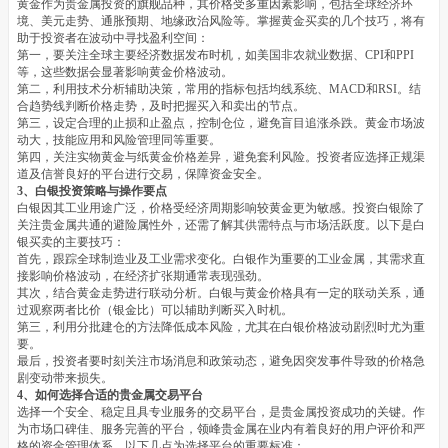
黄金作为贵金属投资的旗舰品种，其价格受多重因素影响，包括全球经济环
境、美元走势、通胀预期、地缘政治风险等。掌握黄金买卖的几个技巧，将有
助于投资者在波动中寻找盈利空间：
第一，要关注全球主要经济数据发布时机，如美国非农就业数据、CPI和PPI
等，这些数据会显著影响黄金价格波动。
第二，利用技术分析辅助决策，常用的指标包括均线系统、MACD和RSI。结
合趋势线判断价格走势，及时把握买入和卖出的节点。
第三，设定合理的止损和止盈点，控制仓位，避免盲目追涨杀跌。黄金市场波
动大，技能应用和风险管理同等重要。
第四，关注实物黄金与纸黄金价格差异，避免套利风险。投资者应选择正规渠
道及信誉良好的平台进行交易，保障资金安全。
3、白银投资策略与操作要点
白银因其工业用途广泛，价格受经济周期影响较黄金更为敏感。投资白银除了
关注贵金属共通的避险属性外，还需了解其供需特点与市场活跃度。以下是白
银买卖的主要技巧：
首先，跟踪全球制造业及工业需求变化。白银作为重要的工业金属，其需求直
接影响价格波动，在经济扩张期通常表现强劲。
其次，结合黄金走势进行联动分析。白银与黄金价格具有一定的联动关系，通
过观察两者比价（银金比）可以辅助判断买入时机。
第三，利用分批建仓的方法降低成本风险，尤其在白银价格波动剧烈时尤为重
要。
最后，投资者要时刻关注市场消息和政策动态，避免因突发事件导致的价格急
剧变动带来损失。
4、如何选择合适的贵金属交易平台
选择一个安全、稳定且具专业服务的交易平台，是贵金属投资成功的关键。作
为市场口碑佳、服务完善的平台，领峰贵金属在业内有着良好的用户评价和严
格的资金管理体系。以下几点为选择平台的重要标准：