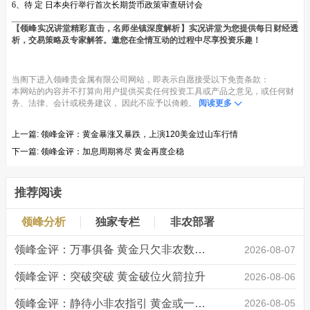
6、待 定 日本央行举行首次长期货币政策审查研讨会
【领峰实况讲堂精彩直击，名师坐镇深度解析】实况讲堂为您提供每日财经透
析，交易策略及专家解答。邀您在全情互动的过程中尽享投资乐趣！
当阁下进入领峰贵金属有限公司网站，即表示自愿接受以下免责条款：
本网站的内容并不打算向用户提供买卖任何投资工具或产品之意见，或任何财
务、法律、会计或税务建议， 因此不应予以倚赖。
阅读更多
上一篇:
领峰金评：黄金暴涨又暴跌，上演120美金过山车行情
下一篇:
领峰金评：加息周期将尽 黄金再度企稳
推荐阅读
领峰分析
独家专栏
非农部署
领峰金评：万事俱备 黄金只欠非农数据“东风”
2026-08-07
领峰金评：突破突破 黄金破位火箭拉升
2026-08-06
领峰金评：静待小非农指引 黄金或一击破局
2026-08-05