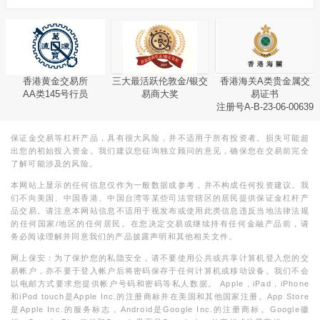
香港黄金交易所
三大最活跃伦敦金/银交
香港海关A类贵金属交
AA类145号行员
易商大奖
易证书
注册号A-B-23-06-00639
保证金交易等杠杆产品，具有很大风险，并不适用于所有投资者。损失可能超
出您的初始投入资金。我们建议您征询独立顾问的意见，确保您在交易前完全
了解可能涉及的风险。
本网站上显示的任何信息仅作为一般数据或参考，并不构成任何投资建议。我
们不向美国、中国香港、中国台湾等某些司法管辖区的居民提供保证金杠杆产
品交易。请注意本网站信息不适用于视发布或使用此类信息违反当地法律法规
的任何国家/地区的任何居民。在您决定交易或继续持有任何金融产品前，请
务必阅读理解并同意我们的产品披露声明和其他相关文件。
网上保安：为了保护您的私隐安全，请不要使用公共或共享计算机登入您的交
易帐户，亦不要于登入帐户后将密码保存于任何计算机或移动设备。我们不会
以电邮方式要求您提供帐户号码和密码等私人数据。 Apple，iPad，iPhone
和iPod touch是Apple Inc.的注册商标并在美国和其他国家注册。App Store
是Apple Inc.的服务标志，Android是Google Inc.的注册商标。Google徽