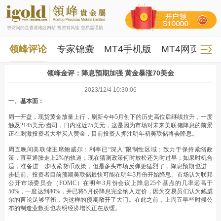
您访问的是香港地区网站 投资有风险 交易需谨慎
领峰评论
专家锦囊
MT4手机版
MT4网页版
领峰金评：降息预期加强 黄金暴涨70美金
2023/12/4 10:30:06
一、基本面：
周一开盘，现货黄金放量上行，刷新今年5月创下的历史高位后继续拉升，一度
触及2145美元/盎司，日内涨近75美元，这是因为市场对未来美联储降息的前景
正在刺激投资者大举买入黄金，目前投资人押注明年初美联储将会降息。
周五晚间美联储主席鲍威尔：利率已“深入”限制性区域；致力于保持紧缩政
策，直至通胀走上2%的轨道；现在猜测政策何时放松还为时过早；如果时机合
适，准备进一步收紧货币政策，但是多头市场反弹更猛烈了，降息预期也进一
步提前。投资者目前预期美联储最快可能在明年3月份开始降息。市场认为联邦
公开市场委员会（FOMC）在明年3月份会议上降息25个基点的几率远高于
50%，一度达到80%，并已将5月份降息完全纳入定价，因为交易员们认为鲍威
尔的言论足够平衡，为这样的预期敞开了大门。在此之前，上周五早些时候公
布的制造业数据也表明经济增长正在放缓。