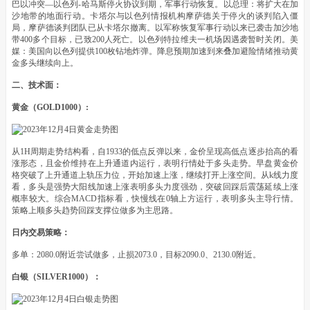
巴以冲突—以色列-哈马斯停火协议到期，军事行动恢复。以总理：将扩大在加
沙地带的地面行动。卡塔尔与以色列情报机构摩萨德关于停火的谈判陷入僵
局，摩萨德谈判团队已从卡塔尔撤离。以军称恢复军事行动以来已袭击加沙地
带400多个目标，已致200人死亡。以色列特拉维夫一机场因遇袭暂时关闭。美
媒：美国向以色列提供100枚钻地炸弹。降息预期加速到来叠加避险情绪推动黄
金多头继续向上。
二、技术面：
黄金（GOLD1000）:
从1H周期走势结构看，自1933的低点反弹以来，金价呈现高低点逐步抬高的看
涨形态，且金价维持在上升通道内运行，表明行情处于多头走势。早盘黄金价
格突破了上升通道上轨压力位，开始加速上涨，继续打开上涨空间。从k线力度
看，多头是强势大阳线加速上涨表明多头力度强劲，突破回踩后震荡延续上涨
概率较大。综合MACD指标看，快慢线在0轴上方运行，表明多头主导行情。
策略上顺多头趋势回踩支撑位做多为主思路。
日内交易策略：
多单：2080.0附近尝试做多，止损2073.0，目标2090.0、2130.0附近。
白银（SILVER1000）：