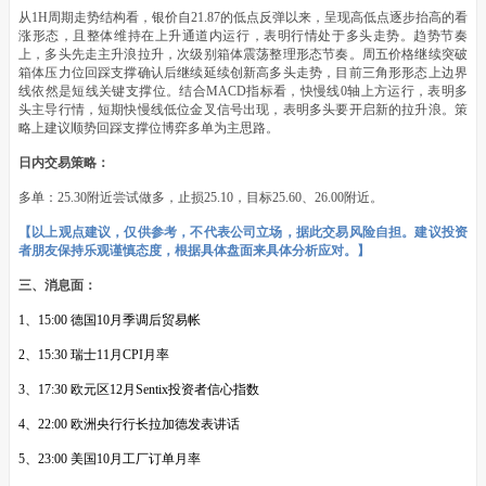
从1H周期走势结构看，银价自21.87的低点反弹以来，呈现高低点逐步抬高的看
涨形态，且整体维持在上升通道内运行，表明行情处于多头走势。趋势节奏
上，多头先走主升浪拉升，次级别箱体震荡整理形态节奏。周五价格继续突破
箱体压力位回踩支撑确认后继续延续创新高多头走势，目前三角形形态上边界
线依然是短线关键支撑位。结合MACD指标看，快慢线0轴上方运行，表明多
头主导行情，短期快慢线低位金叉信号出现，表明多头要开启新的拉升浪。策
略上建议顺势回踩支撑位博弈多单为主思路。
日内交易策略：
多单：25.30附近尝试做多，止损25.10，目标25.60、26.00附近。
【以上观点建议，仅供参考，不代表公司立场，据此交易风险自担。建议投资
者朋友保持乐观谨慎态度，根据具体盘面来具体分析应对。】
三、消息面：
1、15:00 德国10月季调后贸易帐
2、15:30 瑞士11月CPI月率
3、17:30 欧元区12月Sentix投资者信心指数
4、22:00 欧洲央行行长拉加德发表讲话
5、23:00 美国10月工厂订单月率