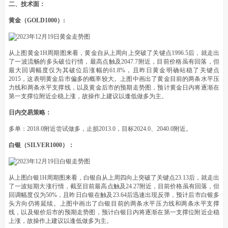
二、技术面：
黄金（GOLD1000）:
从上图黄金1H周期图来看，黄金自从上周向上突破了关键点1996.5后，就走出
了一波流畅的多头破位行情，最高点触及2047.7附近，目前价格虽有回落，但
最大回调幅度仅为其破位后涨幅的61.8%，且昨日黄金明确站稳了关键点
2015，这表明黄金后市偏多的概率较大。上图中画出了黄金目前的两条水平压
力线和两条水平支撑线，以及黄金后市的预期走势图，预计黄金日内将逐渐在
第一支撑位附近企稳上涨，故操作上建议以逢低做多为主。
日内交易策略：
多单：2018.0附近尝试做多，止损2013.0，目标2024.0、2040.0附近。
白银（SILVER1000）：
从上图白银1H周期图来看，白银自从上周四向上突破了关键点23.13后，就走出
了一波短期大涨行情，截至目前最高点触及24.27附近，目前价格虽有回落，但
回调幅度仅为50%，且昨日白银在触及23.64后迅速出现反弹，预计后市白银多
头方向仍将延续。上图中画出了白银目前的两条水平压力线和两条水平支撑
线，以及银价后市的预期走势图，预计白银日内将逐渐在第一支撑位附近企稳
上涨，故操作上建议以逢低做多为主。