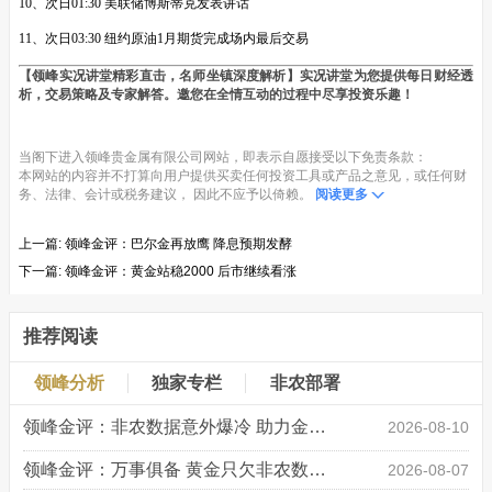
10、次日01:30 美联储博斯蒂克发表讲话
11、次日03:30 纽约原油1月期货完成场内最后交易
【领峰实况讲堂精彩直击，名师坐镇深度解析】实况讲堂为您提供每日财经透
析，交易策略及专家解答。邀您在全情互动的过程中尽享投资乐趣！
当阁下进入领峰贵金属有限公司网站，即表示自愿接受以下免责条款：
本网站的内容并不打算向用户提供买卖任何投资工具或产品之意见，或任何财
务、法律、会计或税务建议， 因此不应予以倚赖。
阅读更多
上一篇:
领峰金评：巴尔金再放鹰 降息预期发酵
下一篇:
领峰金评：黄金站稳2000 后市继续看涨
推荐阅读
领峰分析
独家专栏
非农部署
领峰金评：非农数据意外爆冷 助力金价大涨创新高
2026-08-10
领峰金评：万事俱备 黄金只欠非农数据“东风”
2026-08-07