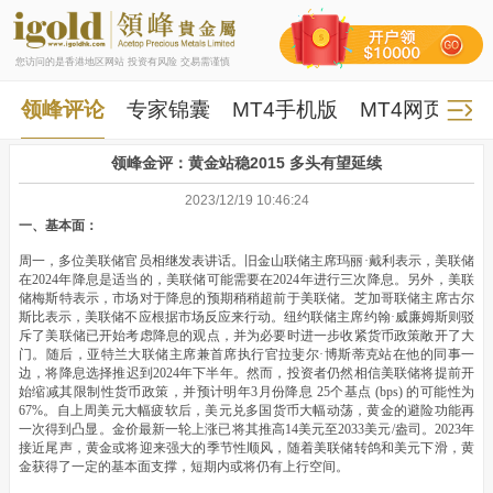
您访问的是香港地区网站 投资有风险 交易需谨慎
领峰评论
专家锦囊
MT4手机版
MT4网页版
领峰金评：黄金站稳2015 多头有望延续
2023/12/19 10:46:24
一、基本面：
周一，多位美联储官员相继发表讲话。旧金山联储主席玛丽·戴利表示，美联储
在2024年降息是适当的，美联储可能需要在2024年进行三次降息。另外，美联
储梅斯特表示，市场对于降息的预期稍稍超前于美联储。芝加哥联储主席古尔
斯比表示，美联储不应根据市场反应来行动。纽约联储主席约翰·威廉姆斯则驳
斥了美联储已开始考虑降息的观点，并为必要时进一步收紧货币政策敞开了大
门。随后，亚特兰大联储主席兼首席执行官拉斐尔·博斯蒂克站在他的同事一
边，将降息选择推迟到2024年下半年。然而，投资者仍然相信美联储将提前开
始缩减其限制性货币政策，并预计明年3月份降息 25个基点 (bps) 的可能性为
67%。自上周美元大幅疲软后，美元兑多国货币大幅动荡，黄金的避险功能再
一次得到凸显。金价最新一轮上涨已将其推高14美元至2033美元/盎司。2023年
接近尾声，黄金或将迎来强大的季节性顺风，随着美联储转鸽和美元下滑，黄
金获得了一定的基本面支撑，短期内或将仍有上行空间。