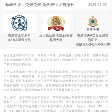
领峰金评：突破突破 黄金破位火箭拉升
2026-08-06
香港黄金交易所
三大最活跃伦敦金/银交
香港海关A类贵金属交
AA类145号行员
易商大奖
易证书
注册号A-B-23-06-00639
保证金交易等杠杆产品，具有很大风险，并不适用于所有投资者。损失可能超
出您的初始投入资金。我们建议您征询独立顾问的意见，确保您在交易前完全
了解可能涉及的风险。
本网站上显示的任何信息仅作为一般数据或参考，并不构成任何投资建议。我
们不向美国、中国香港、中国台湾等某些司法管辖区的居民提供保证金杠杆产
品交易。请注意本网站信息不适用于视发布或使用此类信息违反当地法律法规
的任何国家/地区的任何居民。在您决定交易或继续持有任何金融产品前，请
务必阅读理解并同意我们的产品披露声明和其他相关文件。
网上保安：为了保护您的私隐安全，请不要使用公共或共享计算机登入您的交
易帐户，亦不要于登入帐户后将密码保存于任何计算机或移动设备。我们不会
以电邮方式要求您提供帐户号码和密码等私人数据。 Apple，iPad，iPhone
和iPod touch是Apple Inc.的注册商标并在美国和其他国家注册。App Store