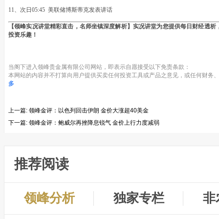
11、次日05:45 美联储博斯蒂克发表讲话
【领峰实况讲堂精彩直击，名师坐镇深度解析】实况讲堂为您提供每日财经透析
投资乐趣！
当阁下进入领峰贵金属有限公司网站，即表示自愿接受以下免责条款：
本网站的内容并不打算向用户提供买卖任何投资工具或产品之意见，或任何财务、
多
上一篇:
领峰金评：以色列回击伊朗 金价大涨超40美金
下一篇:
领峰金评：鲍威尔再挫降息锐气 金价上行力度减弱
推荐阅读
领峰分析
独家专栏
非