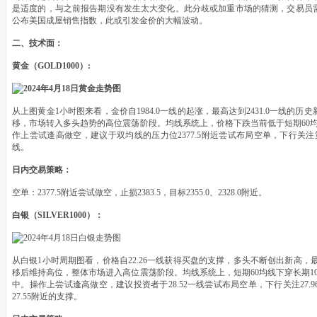
是适度的，与之前报告期没有发生太大变化。此分歧或加重市场的猜测，交易员
公布美国成屋销售指数，此或引发金价的大幅波动。
二、技术面：
黄金（GOLD1000）:
从上图黄金1小时图来看，金价自1984.0一线的起涨，最高达到2431.0一线
移，市场转入多头趋势的高位震荡阶段。均线系统上，价格下跌当前低于短期60均
作上尝试逢高做空，建议于双均线的压力位2377.5附近尝试布局空单，下行关注第一
线。
日内交易策略：
空单：2377.5附近尝试做空，止损2383.5，目标2355.0、2328.0附近。
白银（SILVER1000）：
从白银1小时周期图看，价格自22.26一线获得买盘的支撑，多头不断创出新高，最
移后维持高位，整体市场进入高位震荡阶段。均线系统上，短期60均线下穿长期1
中。操作上尝试逢高做空，建议投资者于28.52一线尝试布局空单，下行关注27
27.55附近的支撑。