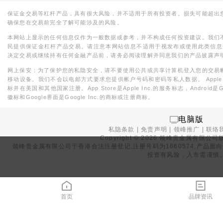
保证金交易等杠杆产品，具有很大风险，并不适用于所有投资者。损失可能超出
确保您在交易前完全了解可能涉及的风险。
本网站上显示的任何信息仅作为一般数据或参考，并不构成任何投资建议。我们
民提供保证金杠杆产品交易。请注意本网站信息不适用于视发布或使用此类信息
决定交易或继续持有任何金融产品前，请务必阅读理解并同意我们的产品披露声
网上保安：为了保护您的私隐安全，请不要使用公共或共享计算机登入您的交易
移动设备。我们不会以电邮方式要求您提供帐户号码和密码等私人数据。 Apple，iPad，i
标并在美国和其他国家注册。App Store是Apple Inc.的服务标志，Android是Goo
徽标和Google界面是Google Inc.的商标或注册商标。
电脑版
私隐条款
|
免责声明
|
领峰推广
|
联络
Copyright ©
2026
领峰贵金属有限公司版
领峰贵金属有限公司于
香港合法注册登记
,注册号码为1660574,产
投资有风险，入市需谨慎
首页
品牌资讯