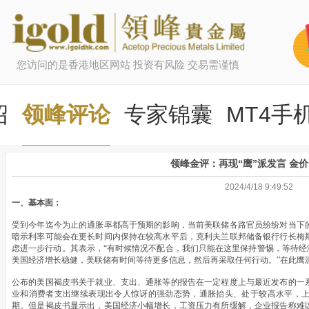
您访问的是香港地区网站 投资有风险 交易需谨慎
绍
领峰评论
专家锦囊
MT4手
领峰金评：再现“鹰”派发言 金
2024/4/18 9:49:52
一、基本面：
受到今年迄今为止的通胀率都高于预期的影响，当前美联储各路官员纷纷对当下
暗示利率可能会在更长时间内保持在较高水平后，克利夫兰联邦储备银行行长梅
虑进一步行动。其表示，“有时候情况不配合，我们只能在这里保持警惕，等待经
美国经济增长稳健，美联储有时间等待更多信息，然后再采取任何行动。”在此鹰
公布的美国褐皮书关于就业、支出、通胀等的报告在一定程度上与最近发布的一
业和消费者支出继续表现出令人惊讶的强劲态势，通胀抬头、处于较高水平，
期。但是褐皮书显示出，美国经济小幅增长，工资压力有所缓解，企业报告称难