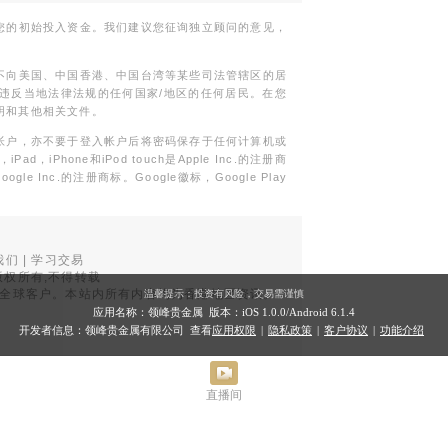
您的初始投入资金。我们建议您征询独立顾问的意见，
不向美国、中国香港、中国台湾等某些司法管辖区的居
违反当地法律法规的任何国家/地区的任何居民。在您
明和其他相关文件。
帐户，亦不要于登入帐户后将密码保存于任何计算机或
Phone和iPod touch是Apple Inc.的注册商
gle Inc.的注册商标。Google徽标，Google Play
我们
|
学习交易
权所有,不得转载
品面向全球客户。本站内所有内容均为香港地区资讯。
温馨提示：投资有风险，交易需谨慎
。
应用名称：领峰贵金属 版本：iOS
1.0.0
/Android
6.1.4
开发者信息：领峰贵金属有限公司 查看
应用权限
|
隐私政策
|
客户协议
|
功能介绍
直播间