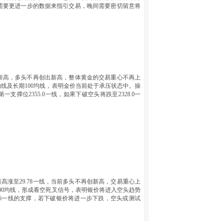
需要更进一步的数据来指引交易，晚间需要密切留意将
的历史新高，多头不再创出新高，整体黄金的交易重心不再上
线及长期100均线，表明金价当前处于承压状态中。操
支撑位2355.0一线，如果下破空头将跌至2328.0一
高涨至29.78一线，当前多头不再创新高，交易重心上
00均线，形成看空死叉信号，表明银价将进入空头趋势
.96一线的支撑，若下破银价将进一步下跌，空头或测试