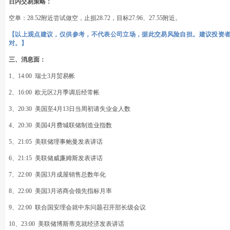
日内交易策略：
空单：28.52附近尝试做空，止损28.72，目标27.96、27.55附近。
【以上观点建议，仅供参考，不代表公司立场，据此交易风险自担。建议投资
对。】
三、消息面：
1、14:00 瑞士3月贸易帐
2、16:00 欧元区2月季调后经常帐
3、20:30 美国至4月13日当周初请失业金人数
4、20:30 美国4月费城联储制造业指数
5、21:05 美联储理事鲍曼发表讲话
6、21:15 美联储威廉姆斯发表讲话
7、22:00 美国3月成屋销售总数年化
8、22:00 美国3月谘商会领先指标月率
9、22:00 联合国安理会就中东问题召开部长级会议
10、23:00 美联储博斯蒂克就经济发表讲话