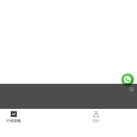
行情策略
我的