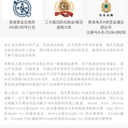
香港黄金交易所
三大最活跃伦敦金/银交
香港海关A类贵金属交
AA类145号行员
易商大奖
易证书
注册号A-B-23-06-00639
保证金交易等杠杆产品，具有很大风险，并不适用于所有投资者。损失可能超
出您的初始投入资金。我们建议您征询独立顾问的意见，确保您在交易前完全
了解可能涉及的风险。
本网站上显示的任何信息仅作为一般数据或参考，并不构成任何投资建议。我
们不向美国、中国香港、中国台湾等某些司法管辖区的居民提供保证金杠杆产
品交易。请注意本网站信息不适用于视发布或使用此类信息违反当地法律法规
的任何国家/地区的任何居民。在您决定交易或继续持有任何金融产品前，请
务必阅读理解并同意我们的产品披露声明和其他相关文件。
网上保安：为了保护您的私隐安全，请不要使用公共或共享计算机登入您的交
易帐户，亦不要于登入帐户后将密码保存于任何计算机或移动设备。我们不会
以电邮方式要求您提供帐户号码和密码等私人数据。 Apple，iPad，iPhone
和iPod touch是Apple Inc.的注册商标并在美国和其他国家注册。App Store
是Apple Inc.的服务标志，Android是Google Inc.的注册商标。Google徽
标，Google Play徽标和Google界面是Google Inc.的商标或注册商标。