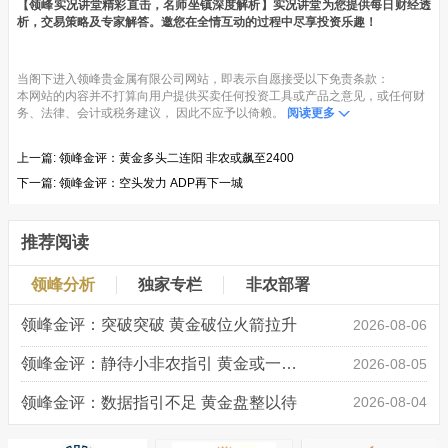
【领峰实况讲堂精彩直击，名师坐镇深度解析】实况讲堂为您提供每日财经透
析，交易策略及专家解答。邀您在全情互动的过程中尽享投资乐趣！
当阁下进入领峰贵金属有限公司网站，即表示自愿接受以下免责条款：
本网站的内容并不打算向用户提供买卖任何投资工具或产品之意见，或任何财
务、法律、会计或税务建议， 因此不应予以倚赖。
阅读更多
上一篇:
领峰金评：黄金多头二连阳 非农或飙至2400
下一篇:
领峰金评：空头发力 ADP再下一城
推荐阅读
领峰分析
独家专栏
非农部署
领峰金评：突破突破 黄金破位火箭拉升
2026-08-06
领峰金评：静待小非农指引 黄金或一击破局
2026-08-05
领峰金评：数据指引不足 黄金盘整以待
2026-08-04