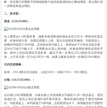
解，并且我们对通胀可持续地朝着2%的目标前进的信心继续增强，那么预计进
一步降息将是合理的。
二、技术面：
黄金（GOLD1000）:
从上图黄金1小时图来看，隔夜价格受数据刺激金价自2335.0一带获得买盘支
撑，价格持续大涨，短期交易重心上移，显示出短期走势偏强。均线系统上，
短期60均线高于100均线，且价格在双均线之上，表明金价下方存在买盘支撑；
且MACD处于0轴上方，表明黄金出现上涨动能，价格短期有继续走强的可
能。操作上尝试回调后买进多单，建议于第一支撑位2351.0附近尝试布局多
单，上行关注第一压力位2382.0一线，如果上破多头将进一步测试2394.0附近。
日内交易策略：
多单：2351.0附近尝试做多，止损2343.0，目标2370.0、2382.0附近。
白银（SILVER1000）：
从白银1小时周期图看，白银价格上冲连续两次不破前32.50一线的高点，受到
卖盘打压，形态上高位形成M顶字看空形态，整体价格仍然处于看空结构构
中。均线系统上，60均线低于100均线，且双双拐头向下，表明银价处于强势空