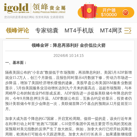
您访问的是香港地区网站 投资有风险 交易需谨慎
领峰评论
专家锦囊
MT4手机版
MT4网页版
领峰金评：降息再添利好 金价低位火箭
2024/6/6 10:14:15
一、基本面：
隔夜美国公布的“小非农”数据低于市场预期，再添降息利好。美国5月ADP新增
就业15.2万人，创三个月新低，且报告同时显示4月数据下修，劳动力市场进一
步降温，增加了美国经济增长缓慢的迹象。美股早盘公布美国ISM服务业数据
显示，5月份美国服务业活动增长达到九个月来的最高点，远超市场预期，与本
周稍早公布的制造业PMI形成反差。ADP报告进一步提振美联储今年降息的空
间，今年9月降息押注升温。ADP数据公布后，互换合约定价显示，投资者仍
预计美联储今年至少会降息一次，美联储首降25个基点的预期从12月提前至11
月。
加拿大成为首个降息的G7国家，开启宽松周期。值得一提的是，该央行近年来
在利率行动上时常“抢跑”G7国家，G10货币集团中其他主要货币当局的宽松政
策预期对美元指数的反弹产生了放大效应。例如，加拿大央行已经开始其降息
周期，欧洲央行可能在今天跟进降息。加拿大央行行长表示，如果通胀继续缓