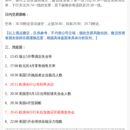
头中。操作上尝试逢高做空，建议投资者于第一压力位30.50一线尝试布局空
单，下行关注29.74一线的支撑，若下破银价将进跌至29.38一线。
日内交易策略：
空单：30.50附近尝试做空，止损30.80，目标29.90、29.74附近。
【以上观点建议，仅供参考，不代表公司立场，据此交易风险自担。建议投资
者朋友保持乐观谨慎态度，根据具体盘面来具体分析应对。】
三、消息面：
1、13:45 瑞士5月季调后失业率
2、17:00 欧元区4月零售销售月率
3、19:30 美国5月挑战者企业裁员人数
4、20:15 欧洲央行公布利率决议
5、20:30 美国至6月1日当周初请失业金人数
6、20:30 美国4月贸易帐
7、20:45 欧洲央行行长拉加德召开新闻发布会
8、22:00 美国5月全球供应链压力指数