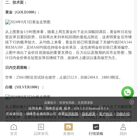
二、技术面：
黄金（GOLD1000）:
从上图黄金1小时图来看，随着上周五黄金向下走出深幅回调后，黄金昨日在短
暂反弹后重回跌势，目前再次来到本轮回调的最低点附近，这表明黄金后市继
续下行的概率较大。从均线上来看，黄金目前已明显跌破了关键均线EMA144
和EMA169，且MA60均线也持续令金价承压，这也表明金价目前已逐渐偏空。
上图中画出了金价目前面临的重要支撑位，压力位以及预期的后市走势图，预
计日内金价将在短暂反弹后继续下跌，故操作上建议以逢高做空为主。
日内交易策略：
空单：2504.0附近尝试轻仓做空，止损2512.0，目标2494.0、2480.0附近。
白银（SILVER1000）：
温馨提示：投资有风险，交易需谨慎
从上图白银1小时图来看，白银近期的走势和黄金较为相似，均走出了大幅回落
应用名称：领峰贵金属 版本：iOS
1.0.0
/Android
6.1.4
的走势，并创下了近期的跌幅之最，而且还明显走出了高点和低点逐渐降低的
开发者信息：领峰贵金属有限公司 查看
应用权限
|
隐私政策
|
客户协议
|
功能介绍
走势规律，这预示着白银继续走空的概率增加。从均线上来看，白银目前已明
显跌破了关键均线EMA144和EMA169，且MA60均线也持续令白银承压，这也
表明银价目前走势偏空。上图中画出了白银目前面临的重要支撑位，压力位以
及预期的后市走势图，预计日内银价将在短暂反弹后继续下跌，故操作上建议
首页
品牌资讯
直播间
行情策略
我的