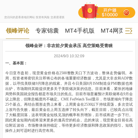
您访问的是香港地区网站 投资有风险 交易需谨慎
领峰评论
专家锦囊
MT4手机版
MT4网页版
领峰金评：非农前夕黄金承压 高空策略受青睐
2024/9/3 10:32:09
一、基本面：
今日亚市盘初，现货黄金价格在2500整数关口下方波动，整体走势偏弱。本
周，投资者将密切关注即将公布的各项重要经济数据，尤其是大非农和ADP数
据，以寻找美联储9月降息的线索。并且今日美国8月ISM制造业PMI数据也将
出炉，市场期待其能提供更多关于美联储决策的信息。目前来看，紧张的地缘
局势和美国就业报告都是市场关注的焦点。目前市场普遍预计美联储将在9月会
议上降息，但降息幅度尚不确定。CME FedWatch Tool显示，市场更倾向于降息
25个基点。再结合图形走势上来看，上周黄金在2530以下持续震荡，多次尝试
上攻均告失败，最后黄金在上周五选择了转头向下，截至目前，已较高点出现
了大幅度回落，这表明黄金短线见顶的概率有所增加，后市或将进一步下行。
因此黄金短期内或将迎来更多的逢高空的机会。总的来说，现货黄金目前在高
位附近波动，市场整体保持稳定，等待更多经济数据和降息政策的指引。短线
操作上则可适时进行高空布局。