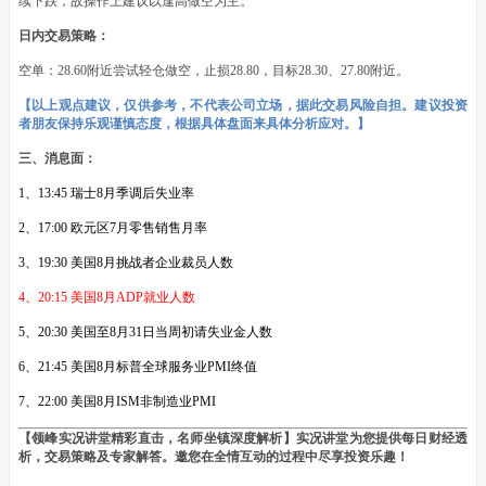
续下跌，故操作上建议以逢高做空为主。
日内交易策略：
空单：28.60附近尝试轻仓做空，止损28.80，目标28.30、27.80附近。
【以上观点建议，仅供参考，不代表公司立场，据此交易风险自担。建议投资
者朋友保持乐观谨慎态度，根据具体盘面来具体分析应对。】
三、消息面：
1、13:45 瑞士8月季调后失业率
2、17:00 欧元区7月零售销售月率
3、19:30 美国8月挑战者企业裁员人数
4、20:15 美国8月ADP就业人数
5、20:30 美国至8月31日当周初请失业金人数
6、21:45 美国8月标普全球服务业PMI终值
7、22:00 美国8月ISM非制造业PMI
【领峰实况讲堂精彩直击，名师坐镇深度解析】实况讲堂为您提供每日财经透
析，交易策略及专家解答。邀您在全情互动的过程中尽享投资乐趣！