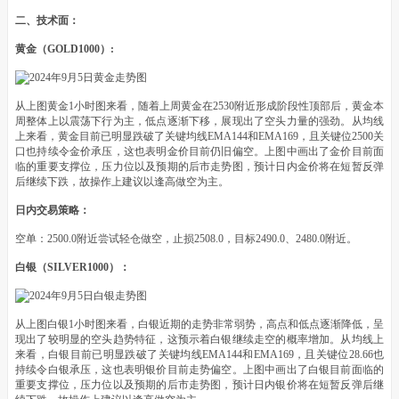
二、技术面：
黄金（GOLD1000）:
从上图黄金1小时图来看，随着上周黄金在2530附近形成阶段性顶部后，黄金本
周整体上以震荡下行为主，低点逐渐下移，展现出了空头力量的强劲。从均线
上来看，黄金目前已明显跌破了关键均线EMA144和EMA169，且关键位2500关
口也持续令金价承压，这也表明金价目前仍旧偏空。上图中画出了金价目前面
临的重要支撑位，压力位以及预期的后市走势图，预计日内金价将在短暂反弹
后继续下跌，故操作上建议以逢高做空为主。
日内交易策略：
空单：2500.0附近尝试轻仓做空，止损2508.0，目标2490.0、2480.0附近。
白银（SILVER1000）：
从上图白银1小时图来看，白银近期的走势非常弱势，高点和低点逐渐降低，呈
现出了较明显的空头趋势特征，这预示着白银继续走空的概率增加。从均线上
来看，白银目前已明显跌破了关键均线EMA144和EMA169，且关键位28.66也
持续令白银承压，这也表明银价目前走势偏空。上图中画出了白银目前面临的
重要支撑位，压力位以及预期的后市走势图，预计日内银价将在短暂反弹后继