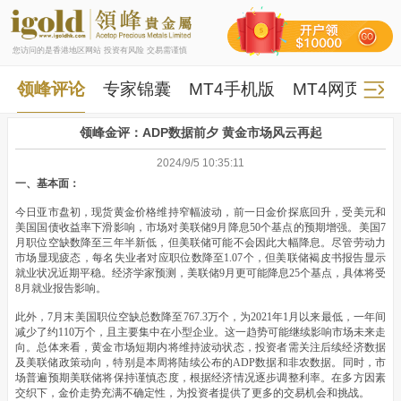
您访问的是香港地区网站 投资有风险 交易需谨慎
领峰评论
专家锦囊
MT4手机版
MT4网页版
领峰金评：ADP数据前夕 黄金市场风云再起
2024/9/5 10:35:11
一、基本面：
今日亚市盘初，现货黄金价格维持窄幅波动，前一日金价探底回升，受美元和
美国国债收益率下滑影响，市场对美联储9月降息50个基点的预期增强。美国7
月职位空缺数降至三年半新低，但美联储可能不会因此大幅降息。尽管劳动力
市场显现疲态，每名失业者对应职位数降至1.07个，但美联储褐皮书报告显示
就业状况近期平稳。经济学家预测，美联储9月更可能降息25个基点，具体将受
8月就业报告影响。
此外，7月末美国职位空缺总数降至767.3万个，为2021年1月以来最低，一年间
减少了约110万个，且主要集中在小型企业。这一趋势可能继续影响市场未来走
向。总体来看，黄金市场短期内将维持波动状态，投资者需关注后续经济数据
及美联储政策动向，特别是本周将陆续公布的ADP数据和非农数据。同时，市
场普遍预期美联储将保持谨慎态度，根据经济情况逐步调整利率。在多方因素
交织下，金价走势充满不确定性，为投资者提供了更多的交易机会和挑战。