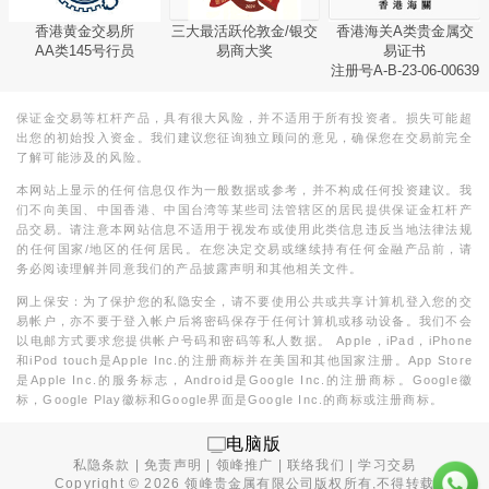
香港黄金交易所
三大最活跃伦敦金/银交
香港海关A类贵金属交
AA类145号行员
易商大奖
易证书
注册号A-B-23-06-00639
保证金交易等杠杆产品，具有很大风险，并不适用于所有投资者。损失可能超
出您的初始投入资金。我们建议您征询独立顾问的意见，确保您在交易前完全
了解可能涉及的风险。
本网站上显示的任何信息仅作为一般数据或参考，并不构成任何投资建议。我
们不向美国、中国香港、中国台湾等某些司法管辖区的居民提供保证金杠杆产
品交易。请注意本网站信息不适用于视发布或使用此类信息违反当地法律法规
的任何国家/地区的任何居民。在您决定交易或继续持有任何金融产品前，请
务必阅读理解并同意我们的产品披露声明和其他相关文件。
网上保安：为了保护您的私隐安全，请不要使用公共或共享计算机登入您的交
易帐户，亦不要于登入帐户后将密码保存于任何计算机或移动设备。我们不会
以电邮方式要求您提供帐户号码和密码等私人数据。 Apple，iPad，iPhone
和iPod touch是Apple Inc.的注册商标并在美国和其他国家注册。App Store
是Apple Inc.的服务标志，Android是Google Inc.的注册商标。Google徽
标，Google Play徽标和Google界面是Google Inc.的商标或注册商标。
电脑版
私隐条款
|
免责声明
|
领峰推广
|
联络我们
|
学习交易
Copyright ©
2026
领峰贵金属有限公司版权所有,不得转载