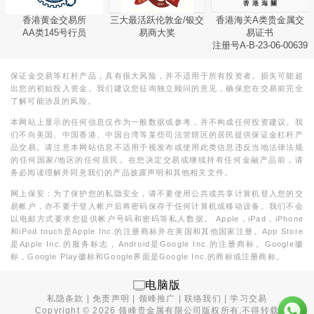
香港黄金交易所
三大最活跃伦敦金/银交
香港海关A类贵金属交
AA类145号行员
易商大奖
易证书
注册号A-B-23-06-00639
保证金交易等杠杆产品，具有很大风险，并不适用于所有投资者。损失可能超
出您的初始投入资金。我们建议您征询独立顾问的意见，确保您在交易前完全
了解可能涉及的风险。
本网站上显示的任何信息仅作为一般数据或参考，并不构成任何投资建议。我
们不向美国、中国香港、中国台湾等某些司法管辖区的居民提供保证金杠杆产
品交易。请注意本网站信息不适用于视发布或使用此类信息违反当地法律法规
的任何国家/地区的任何居民。在您决定交易或继续持有任何金融产品前，请
务必阅读理解并同意我们的产品披露声明和其他相关文件。
网上保安：为了保护您的私隐安全，请不要使用公共或共享计算机登入您的交
易帐户，亦不要于登入帐户后将密码保存于任何计算机或移动设备。我们不会
以电邮方式要求您提供帐户号码和密码等私人数据。 Apple，iPad，iPhone
和iPod touch是Apple Inc.的注册商标并在美国和其他国家注册。App Store
是Apple Inc.的服务标志，Android是Google Inc.的注册商标。Google徽
标，Google Play徽标和Google界面是Google Inc.的商标或注册商标。
电脑版
私隐条款
|
免责声明
|
领峰推广
|
联络我们
|
学习交易
Copyright ©
2026
领峰贵金属有限公司版权所有,不得转载