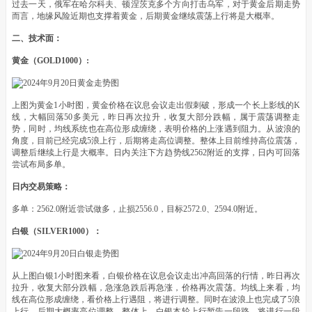
过去一天，俄军在哈尔科夫、顿涅茨克多个方向打击乌军，对于黄金后期走势
而言，地缘风险近期也支撑着黄金，后期黄金继续震荡上行将是大概率。
二、技术面：
黄金（GOLD1000）:
上图为黄金1小时图，黄金价格在议息会议走出假刺破，形成一个长上影线的K
线，大幅回落50多美元，昨日再次拉升，收复大部分跌幅，属于震荡调整走
势，同时，均线系统也在高位形成缠绕，表明价格的上涨遇到阻力。从波浪的
角度，目前已经完成5浪上行，后期将走高位调整。整体上目前维持高位震荡，
调整后继续上行是大概率。日内关注下方趋势线2562附近的支撑，日内可回落
尝试布局多单。
日内交易策略：
多单：2562.0附近尝试做多，止损2556.0，目标2572.0、2594.0附近。
白银（SILVER1000）：
从上图白银1小时图来看，白银价格在议息会议走出冲高回落的行情，昨日再次
拉升，收复大部分跌幅，急涨急跌后再急涨，价格再次震荡。均线上来看，均
线在高位形成缠绕，看价格上行遇阻，将进行调整。同时在波浪上也完成了5浪
上行，后期大概率高位调整。整体上，白银本轮上行暂告一段路，将进行一段