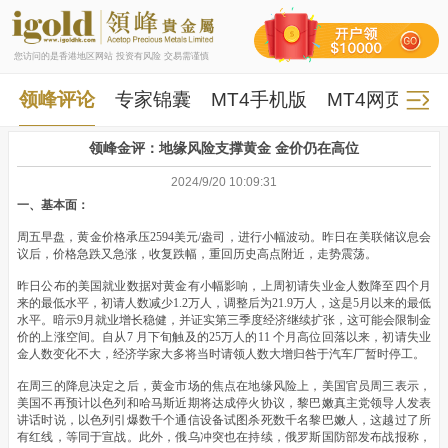
您访问的是香港地区网站 投资有风险 交易需谨慎
领峰评论
专家锦囊
MT4手机版
MT4网页版
领峰金评：地缘风险支撑黄金 金价仍在高位
2024/9/20 10:09:31
一、基本面：
周五早盘，黄金价格承压2594美元/盎司，进行小幅波动。昨日在美联储议息会
议后，价格急跌又急涨，收复跌幅，重回历史高点附近，走势震荡。
昨日公布的美国就业数据对黄金有小幅影响，上周初请失业金人数降至四个月
来的最低水平，初请人数减少1.2万人，调整后为21.9万人，这是5月以来的最低
水平。暗示9月就业增长稳健，并证实第三季度经济继续扩张，这可能会限制金
价的上涨空间。自从7 月下旬触及的25万人的11 个月高位回落以来，初请失业
金人数变化不大，经济学家大多将当时请领人数大增归咎于汽车厂暂时停工。
在周三的降息决定之后，黄金市场的焦点在地缘风险上，美国官员周三表示，
美国不再预计以色列和哈马斯近期将达成停火协议，黎巴嫩真主党领导人发表
讲话时说，以色列引爆数千个通信设备试图杀死数千名黎巴嫩人，这越过了所
有红线，等同于宣战。此外，俄乌冲突也在持续，俄罗斯国防部发布战报称，