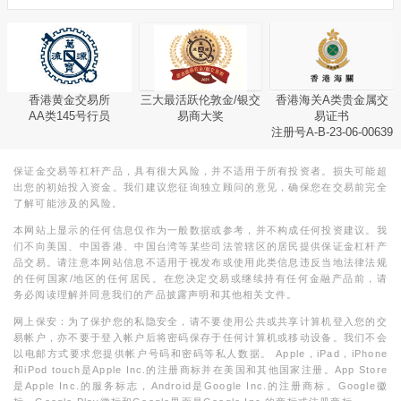
香港黄金交易所
三大最活跃伦敦金/银交
香港海关A类贵金属交
AA类145号行员
易商大奖
易证书
注册号A-B-23-06-00639
保证金交易等杠杆产品，具有很大风险，并不适用于所有投资者。损失可能超
出您的初始投入资金。我们建议您征询独立顾问的意见，确保您在交易前完全
了解可能涉及的风险。
本网站上显示的任何信息仅作为一般数据或参考，并不构成任何投资建议。我
们不向美国、中国香港、中国台湾等某些司法管辖区的居民提供保证金杠杆产
品交易。请注意本网站信息不适用于视发布或使用此类信息违反当地法律法规
的任何国家/地区的任何居民。在您决定交易或继续持有任何金融产品前，请
务必阅读理解并同意我们的产品披露声明和其他相关文件。
网上保安：为了保护您的私隐安全，请不要使用公共或共享计算机登入您的交
易帐户，亦不要于登入帐户后将密码保存于任何计算机或移动设备。我们不会
以电邮方式要求您提供帐户号码和密码等私人数据。 Apple，iPad，iPhone
和iPod touch是Apple Inc.的注册商标并在美国和其他国家注册。App Store
是Apple Inc.的服务标志，Android是Google Inc.的注册商标。Google徽