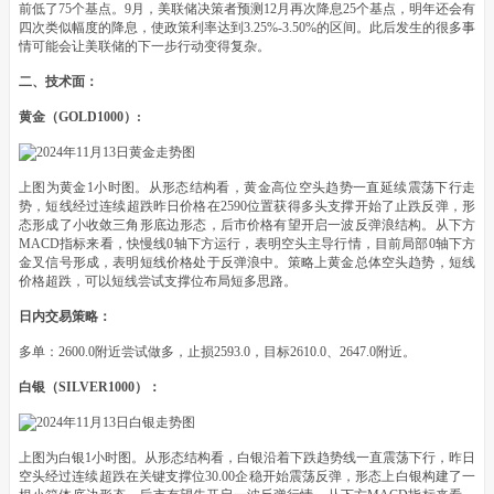
前低了75个基点。9月，美联储决策者预测12月再次降息25个基点，明年还会有
四次类似幅度的降息，使政策利率达到3.25%-3.50%的区间。此后发生的很多事
情可能会让美联储的下一步行动变得复杂。
二、技术面：
黄金（GOLD1000）:
上图为黄金1小时图。从形态结构看，黄金高位空头趋势一直延续震荡下行走
势，短线经过连续超跌昨日价格在2590位置获得多头支撑开始了止跌反弹，形
态形成了小收敛三角形底边形态，后市价格有望开启一波反弹浪结构。从下方
MACD指标来看，快慢线0轴下方运行，表明空头主导行情，目前局部0轴下方
金叉信号形成，表明短线价格处于反弹浪中。策略上黄金总体空头趋势，短线
价格超跌，可以短线尝试支撑位布局短多思路。
日内交易策略：
多单：2600.0附近尝试做多，止损2593.0，目标2610.0、2647.0附近。
白银（SILVER1000）：
上图为白银1小时图。从形态结构看，白银沿着下跌趋势线一直震荡下行，昨日
空头经过连续超跌在关键支撑位30.00企稳开始震荡反弹，形态上白银构建了一