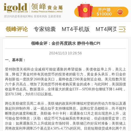
您访问的是香港地区网站 投资有风险 交易需谨慎
领峰评论
专家锦囊
MT4手机版
MT4网页版
领峰金评：金价再度跳水 静待今晚CPI
2024/11/13 10:26:56
一、基本面：
受特朗普关税和企业减税可能促通胀的希望提振，美债收益率上升，美元上
涨，降低了黄金对持有其他货币的投资者的吸引力，黄金多头承压，昨日金价
再创新低一度跌穿2600美金关口，最终收盘2590美金附近企稳。美元指数升至
六个多月高点，增加了其他货币持有者购买黄金的成本；与此同时，美国国债
收益率也走高。数据显示，全球最大的黄金ETF—SPDR持仓继续下降1.44吨，
至870.53吨，为9月13日以新低。
两位美联储官员周二表示，美联储的政策利率继续对坚韧的劳动力市场以及通
胀起到抑制作用，这一观点似乎支持继续降息。这两位官员都暗示，尚不能判
断降息的速度和幅度。美联储-卡什卡利：若通胀在12月之前出现意外上升，这
可能会暂停降息；沃勒：稳定币可为金融系统带来好处，但必须接受监管；巴
尔金：如果通胀压力上升或就业市场转弱，美联储已作好应对准备；美联储上
周将政策利率调降25个基点至4.50%-4.75%的区间。目前短期借贷成本比两个月