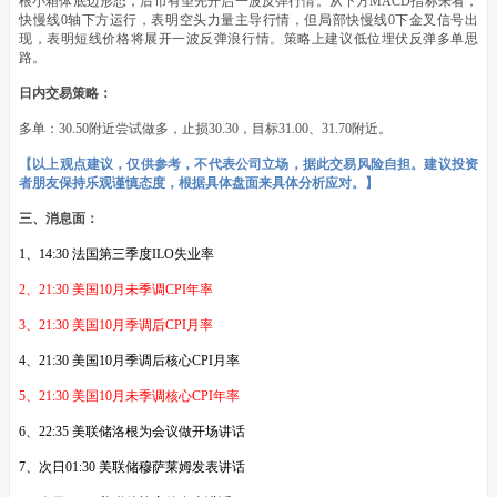
根小箱体底边形态，后市有望先开启一波反弹行情。从下方MACD指标来看，
快慢线0轴下方运行，表明空头力量主导行情，但局部快慢线0下金叉信号出
现，表明短线价格将展开一波反弹浪行情。策略上建议低位埋伏反弹多单思
路。
日内交易策略：
多单：30.50附近尝试做多，止损30.30，目标31.00、31.70附近。
【以上观点建议，仅供参考，不代表公司立场，据此交易风险自担。建议投资
者朋友保持乐观谨慎态度，根据具体盘面来具体分析应对。】
三、消息面：
1、14:30 法国第三季度ILO失业率
2、21:30 美国10月未季调CPI年率
3、21:30 美国10月季调后CPI月率
4、21:30 美国10月季调后核心CPI月率
5、21:30 美国10月未季调核心CPI年率
6、22:35 美联储洛根为会议做开场讲话
7、次日01:30 美联储穆萨莱姆发表讲话