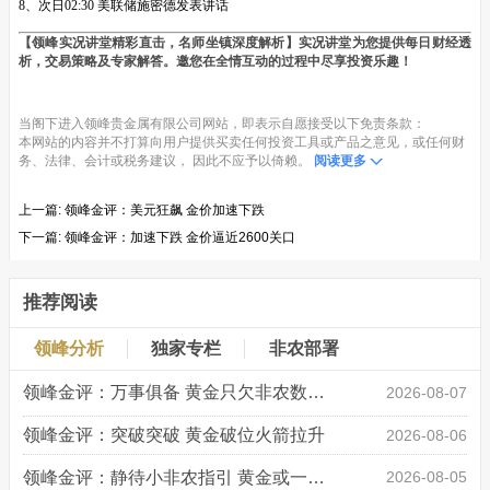
8、次日02:30 美联储施密德发表讲话
【领峰实况讲堂精彩直击，名师坐镇深度解析】实况讲堂为您提供每日财经透
析，交易策略及专家解答。邀您在全情互动的过程中尽享投资乐趣！
当阁下进入领峰贵金属有限公司网站，即表示自愿接受以下免责条款：
本网站的内容并不打算向用户提供买卖任何投资工具或产品之意见，或任何财
务、法律、会计或税务建议， 因此不应予以倚赖。
阅读更多
上一篇:
领峰金评：美元狂飙 金价加速下跌
下一篇:
领峰金评：加速下跌 金价逼近2600关口
推荐阅读
领峰分析
独家专栏
非农部署
领峰金评：万事俱备 黄金只欠非农数据“东风”
2026-08-07
领峰金评：突破突破 黄金破位火箭拉升
2026-08-06
领峰金评：静待小非农指引 黄金或一击破局
2026-08-05