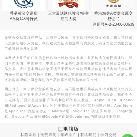
香港黄金交易所
三大最活跃伦敦金/银交
香港海关A类贵金属交
AA类145号行员
易商大奖
易证书
注册号A-B-23-06-00639
保证金交易等杠杆产品，具有很大风险，并不适用于所有投资者。损失可能超
出您的初始投入资金。我们建议您征询独立顾问的意见，确保您在交易前完全
了解可能涉及的风险。
本网站上显示的任何信息仅作为一般数据或参考，并不构成任何投资建议。我
们不向美国、中国香港、中国台湾等某些司法管辖区的居民提供保证金杠杆产
品交易。请注意本网站信息不适用于视发布或使用此类信息违反当地法律法规
的任何国家/地区的任何居民。在您决定交易或继续持有任何金融产品前，请
务必阅读理解并同意我们的产品披露声明和其他相关文件。
网上保安：为了保护您的私隐安全，请不要使用公共或共享计算机登入您的交
易帐户，亦不要于登入帐户后将密码保存于任何计算机或移动设备。我们不会
以电邮方式要求您提供帐户号码和密码等私人数据。 Apple，iPad，iPhone
和iPod touch是Apple Inc.的注册商标并在美国和其他国家注册。App Store
是Apple Inc.的服务标志，Android是Google Inc.的注册商标。Google徽
标，Google Play徽标和Google界面是Google Inc.的商标或注册商标。
电脑版
私隐条款
|
免责声明
|
领峰推广
|
联络我们
|
学习交易