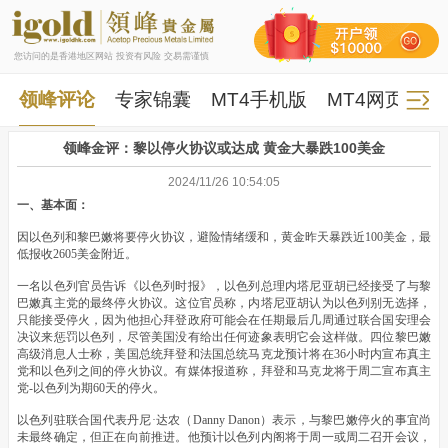
您访问的是香港地区网站 投资有风险 交易需谨慎
领峰评论
专家锦囊
MT4手机版
MT4网页版
领峰金评：黎以停火协议或达成 黄金大暴跌100美金
2024/11/26 10:54:05
一、基本面：
因以色列和黎巴嫩将要停火协议，避险情绪缓和，黄金昨天暴跌近100美金，最
低报收2605美金附近。
一名以色列官员告诉《以色列时报》，以色列总理内塔尼亚胡已经接受了与黎
巴嫩真主党的最终停火协议。这位官员称，内塔尼亚胡认为以色列别无选择，
只能接受停火，因为他担心拜登政府可能会在任期最后几周通过联合国安理会
决议来惩罚以色列，尽管美国没有给出任何迹象表明它会这样做。四位黎巴嫩
高级消息人士称，美国总统拜登和法国总统马克龙预计将在36小时内宣布真主
党和以色列之间的停火协议。有媒体报道称，拜登和马克龙将于周二宣布真主
党-以色列为期60天的停火。
以色列驻联合国代表丹尼·达农（Danny Danon）表示，与黎巴嫩停火的事宜尚
未最终确定，但正在向前推进。他预计以色列内阁将于周一或周二召开会议，