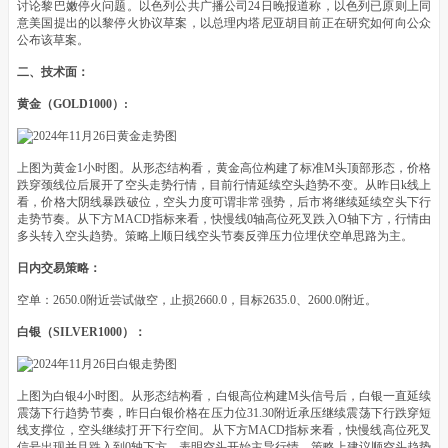
讨论黎巴嫩停火问题。以色列公共广播公司24日晚报道称，以色列已原则上同
意美国提出的以黎停火协议草案，以总理内塔尼亚胡目前正在研究如何向公众
公布该草案。
二、技术面：
黄金（GOLD1000）:
上图为黄金1小时图。从形态结构看，黄金高位构建了标准M头顶部形态，价格
跌穿颈线位后展开了空头走势行情，目前行情延续空头趋势不变。从昨日k线上
看，价格大阴线暴跌破位，空头力度可谓非常强势，后市将继续延续空头下行
走势节奏。从下方MACD指标来看，快慢线0轴高位死叉跌入O轴下方，行情由
多头转入空头趋势。策略上顺日线空头节奏反弹压力位埋伏空单思路为主。
日内交易策略：
空单：2650.0附近尝试做空，止损2660.0，目标2635.0、2600.0附近。
白银（SILVER1000）：
上图为白银4小时图。从形态结构看，白银高位构建M头信号后，白银一直延续
震荡下行趋势节奏，昨日白银价格在压力位31.30附近承压继续震荡下行跌穿短
线支撑位，空头继续打开下行空间。从下方MACD指标来看，快慢线高位死叉
信号出现并且跌入到0轴下方，表明空头开始主导行情。策略上建议顺空头趋势