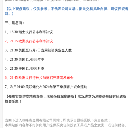
【以上观点建议，仅供参考，不代表公司立场，据此交易风险自担。建议投资
对。】
三、消息面：
1、16:30 瑞士央行公布利率决议
2、21:15 欧洲央行公布利率决议
3、21:30 美国至12月7日当周初请失业金人数
4、21:30 美国11月PPI年率
5、21:30 美国11月PPI月率
6、21:45 欧洲央行行长拉加德召开新闻发布会
7、次日01:00 美联储公布2024年第三季度帐户资金流动
【领峰实况讲堂精彩直击，名师坐镇深度解析】实况讲堂为您提供每日财经透析
投资乐趣！
当阁下进入领峰贵金属有限公司网站，即表示自愿接受以下免责条款：
本网站的内容并不打算向用户提供买卖任何投资工具或产品之意见，或任何财务、