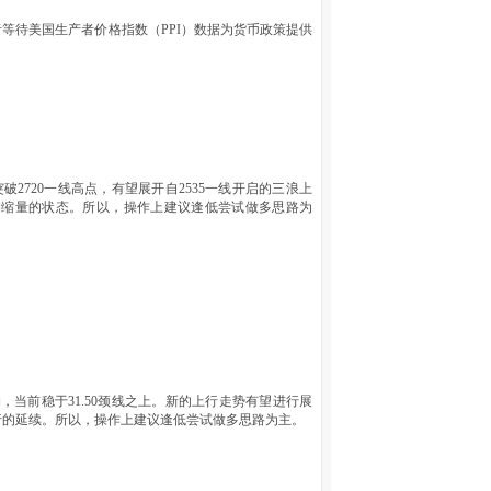
等待美国生产者价格指数（PPI）数据为货币政策提供
2720一线高点，有望展开自2535一线开启的三浪上
期缩量的状态。所以，操作上建议逢低尝试做多思路为
结构，当前稳于31.50颈线之上。新的上行走势有望进行展
行的延续。所以，操作上建议逢低尝试做多思路为主。