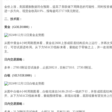
金价上涨，美国通胀数据符合预期，提高了美联储下周降息的可能性，同时投资者
进一步方向。现货金收高0.9%，报每盎司2717.9美元附近。
二、技术面：
黄金（GOLD1000）:
从图中黄金4小时周期图来看，黄金在2600上形成双底结构后向上运行，并再次突破
行，可尝试跟进布局。从下方MACD指标来看，量能处于零轴之上，并一改前
主。
日内交易策略：
多单：2700.0附近尝试做多，止损2692.0，目标2710.0、2730.0附近。
白银（SILVER1000）：
从图中白银4小时周期图看，白银结束自34.86-29.65一线的下行，并形成双底
开。从下方MACD指标来看，量能围绕零轴，表现出缩量，底部缩量有望支持上
日内交易策略：
多单：31.50附近尝试做多，止损31.30，目标31.80、32.00附近。