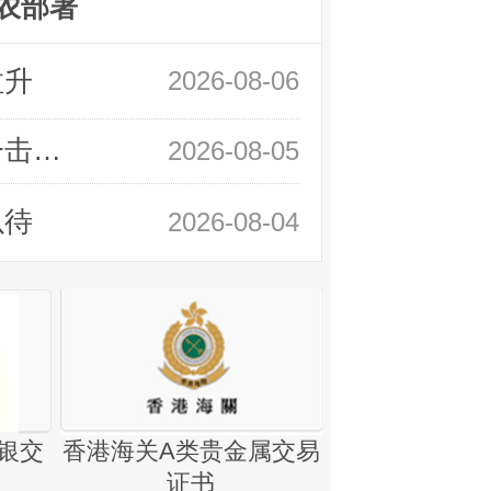
农部署
拉升
2026-08-06
领峰金评：静待小非农指引 黄金或一击破局
2026-08-05
以待
2026-08-04
银交
香港海关A类贵金属交易
金银业贸易
证书
集团证书(铸