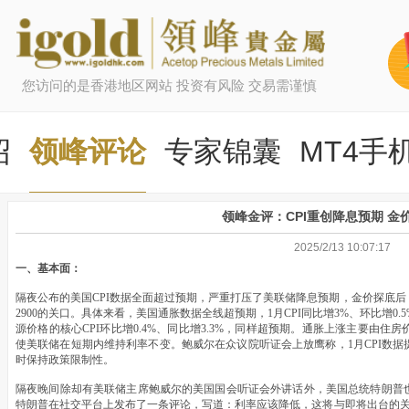
您访问的是香港地区网站 投资有风险 交易需谨慎
绍
领峰评论
专家锦囊
MT4手
领峰金评：CPI重创降息预期 金
2025/2/13 10:07:17
一、基本面：
隔夜公布的美国CPI数据全面超过预期，严重打压了美联储降息预期，金价探底
2900的关口。具体来看，美国通胀数据全线超预期，1月CPI同比增3%、环比增0.5
源价格的核心CPI环比增0.4%、同比增3.3%，同样超预期。通胀上涨主要由
使美联储在短期内维持利率不变。鲍威尔在众议院听证会上放鹰称，1月CPI数
时保持政策限制性。
隔夜晚间除却有美联储主席鲍威尔的美国国会听证会外讲话外，美国总统特朗普
特朗普在社交平台上发布了一条评论，写道：利率应该降低，这将与即将出台的关