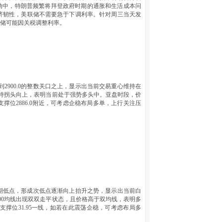
动中，特朗普频繁将拜登政府时期的通胀和生活成本问
济韧性，美联储不需要急于下调利率。针对周三当天发
联储可能因关税调整利率。
2900.0的整数关口之上，显示出当前交易重心维持在
保持拐头向上，表明当前处于强势多头中。亚盘时段，价
位2886.0附近，可考虑企稳布局多单，上行关注压
的近期低点，形成次低点逐渐向上抬升之势，显示出当前白
00均线出现双双走平状态，且价格高于双均线，表明多
撑位31.95一线，如若在此震荡企稳，可考虑布局多