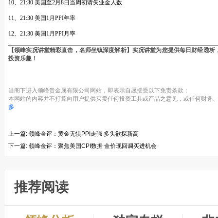
10、21:30 美国至2月8日当周初请失业金人数
11、21:30 美国1月PPI年率
12、21:30 美国1月PPI月率
【领峰实况讲堂精彩直击，名师坐镇深度解析】实况讲堂为您提供每日财经透析
投资乐趣！
当阁下进入领峰贵金属有限公司网站，即表示自愿接受以下免责条款：
本网站的内容并不打算向用户提供买卖任何投资工具或产品之意见，或任何财务、
多
上一篇:
领峰金评：黄金无惧PPI走强 多头欲探新高
下一篇:
领峰金评：聚焦美国CPI数据 金价现回调买进机会
推荐阅读