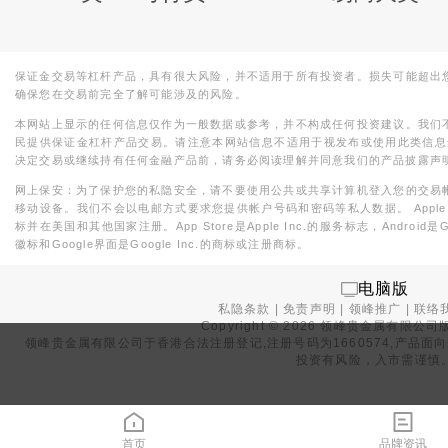
保证金交易等杠杆产品，具有很大风险，并不适用于所有投资者。损失可能超出
确保您在交易前完全了解可能涉及的风险。
本网站上显示的任何信息仅作为一般数据或参考，并不构成任何投资建议。我们
民提供保证金杠杆产品交易。请注意本网站信息不适用于视发布或使用此类信息
决定交易或继续持有任何金融产品前，请务必阅读理解并同意我们的产品披露声
网上保安：为了保护您的私隐安全，请不要使用公共或共享计算机登入您的交易
移动设备。我们不会以电邮方式要求您提供帐户号码和密码等私人数据。 Apple，iPad，i
标并在美国和其他国家注册。App Store是Apple Inc.的服务标志，Android是Goo
徽标和Google界面是Google Inc.的商标或注册商标。
电脑版
私隐条款
|
免责声明
|
领峰推广
|
联络
Copyright ©
2026
领峰贵金属有限公司版
领峰贵金属有限公司于
香港合法注册登记
,注册号码为1660574,产
投资有风险，入市需谨慎
首页
品牌资讯