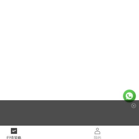
行情策略
我的