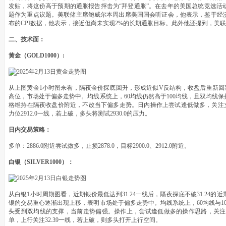
发贴，将这份高于预期的通胀报告抨击为“拜登通胀”。在去年的美国总统竞选活
题作为重点议题。美联储主席鲍威尔本周出席美国国会听证会，他表示，鉴于经
布的CPI数据，他表示，接近但尚未实现2%的长期通胀目标。此外他还提到，美
二、技术面：
黄金（GOLD1000）:
从上图黄金1小时图来看，隔夜金价探底回升，形成近似V反结构，收盘后重新回到
高位，市场处于偏多走势中。均线系统上，60均线仍然高于100均线，且双均线
格维持在隔夜收盘价附近，不改当下偏多走势。日内操作上尝试逢低做多，关注支撑
力位2912.0一线，若上破，多头将测试2930.0的压力。
日内交易策略：
多单：2886.0附近尝试做多，止损2878.0，目标2900.0、2912.0附近。
白银（SILVER1000）：
从白银1小时周期图看，近期银价最低达到31.24一线后，隔夜探底不破31.24
银的交易重心逐渐出现上移，表明市场处于偏多走势中。均线系统上，60均线与1
头受到双均线的支撑，当前走势偏强。操作上，尝试逢低做多的操作思路，关注支
单，上行关注32.39一线，若上破，则多头打开上行空间。