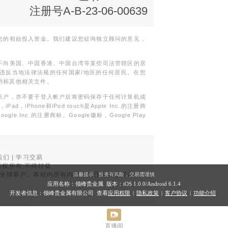
注册号A-B-23-06-00639
您的初始投入资金。我们建议您征询独立顾问的意见，
不向美国、中国香港、中国台湾等某些司法管辖区的居
违反当地法律法规的任何国家/地区的任何居民。在您
明和其他相关文件。
帐户，亦不要于登入帐户后将密码保存于任何计算机或
Phone和iPod touch是Apple Inc.的注册商
gle Inc.的注册商标。Google徽标，Google Play
我们
|
学习交易
权所有,不得转载
品面向全球客户。本站内所有内容均为香港地区资讯。
温馨提示：投资有风险，交易需谨慎
。
应用名称：领峰贵金属 版本：iOS
1.0.0
/Android
6.1.4
开发者信息：领峰贵金属有限公司 查看
应用权限
|
隐私政策
|
客户协议
|
功能介绍
直播间