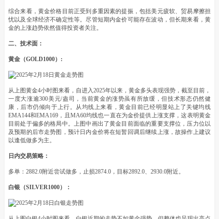
综合来看，黄金价格目前正受到多重因素的提振，包括美元疲软、贸易摩擦担
忧以及全球经济不确定性等。尽管短期内金价可能存在波动，但长期来看，黄
金的上涨趋势依然值得投资者关注。
二、技术面：
黄金（GOLD1000）:
从上图黄金4小时图来看，自进入2025年以来，黄金多头表现强势，截至目前，
一度大涨逾300美元/盎司，当前黄金的涨势虽有所放缓，但技术形态仍然健
康，后市仍倾向于上行。从均线上来看，黄金目前已经明显站上了关键均线
EMA144和EMA169，且MA60均线也一直在为金价提供上涨支撑，这表明黄金
目前处于偏多的格局中。上图中画出了黄金目前面临的重要支撑位，压力位以
及预期的后市走势图，预计日内金价将在短暂回调后继续上涨，故操作上建议
以逢低做多为主。
日内交易策略：
多单：2882.0附近尝试做多，止损2874.0，目标2892.0、2930.0附近。
白银（SILVER1000）：
从上图白银4小时图来看，白银近期的走势不如黄金强势，但整体也呈现出高点