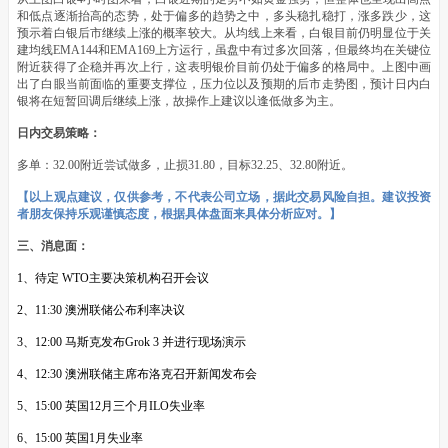
和低点逐渐抬高的态势，处于偏多的趋势之中，多头稳扎稳打，涨多跌少，这
预示着白银后市继续上涨的概率较大。从均线上来看，白银目前仍明显位于关
建均线EMA144和EMA169上方运行，虽盘中有过多次回落，但最终均在关键位
附近获得了企稳并再次上行，这表明银价目前仍处于偏多的格局中。上图中画
出了白眼当前面临的重要支撑位，压力位以及预期的后市走势图，预计日内白
银将在短暂回调后继续上涨，故操作上建议以逢低做多为主。
日内交易策略：
多单：32.00附近尝试做多，止损31.80，目标32.25、32.80附近。
【以上观点建议，仅供参考，不代表公司立场，据此交易风险自担。建议投资
者朋友保持乐观谨慎态度，根据具体盘面来具体分析应对。】
三、消息面：
1、待定 WTO主要决策机构召开会议
2、11:30 澳洲联储公布利率决议
3、12:00 马斯克发布Grok 3 并进行现场演示
4、12:30 澳洲联储主席布洛克召开新闻发布会
5、15:00 英国12月三个月ILO失业率
6、15:00 英国1月失业率