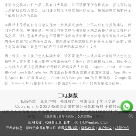
保证金交易等杠杆产品，具有很大风险，并不适用于所有投资者。损失可能超
出您的初始投入资金。我们建议您征询独立顾问的意见，确保您在交易前完全
了解可能涉及的风险。
本网站上显示的任何信息仅作为一般数据或参考，并不构成任何投资建议。我
们不向美国、中国香港、中国台湾等某些司法管辖区的居民提供保证金杠杆产
品交易。请注意本网站信息不适用于视发布或使用此类信息违反当地法律法规
的任何国家/地区的任何居民。在您决定交易或继续持有任何金融产品前，请
务必阅读理解并同意我们的产品披露声明和其他相关文件。
网上保安：为了保护您的私隐安全，请不要使用公共或共享计算机登入您的交
易帐户，亦不要于登入帐户后将密码保存于任何计算机或移动设备。我们不会
以电邮方式要求您提供帐户号码和密码等私人数据。 Apple，iPad，iPhone
和iPod touch是Apple Inc.的注册商标并在美国和其他国家注册。App Store
是Apple Inc.的服务标志，Android是Google Inc.的注册商标。Google徽
标，Google Play徽标和Google界面是Google Inc.的商标或注册商标。
电脑版
私隐条款
|
免责声明
|
领峰推广
|
联络我们
|
学习交易
Copyright ©
2026
领峰贵金属有限公司版权所有,不得转载
领峰贵金属有限公司于
香港合法注册登记
,注册号码为1660574,产品面向全
球客户。本站内所有内容均为香港地区资讯。
温馨提示：投资有风险，交易需谨慎
投资有风险，入市需谨慎。
应用名称：领峰贵金属 版本：iOS
1.0.0
/Android
6.1.4
开发者信息：领峰贵金属有限公司 查看
应用权限
|
隐私政策
|
客户协议
|
功能介绍