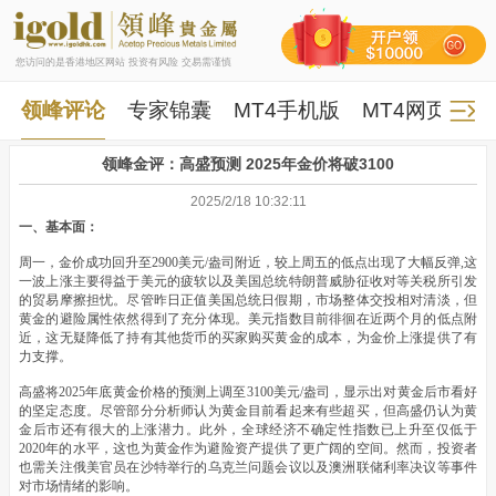
您访问的是香港地区网站 投资有风险 交易需谨慎
领峰评论
专家锦囊
MT4手机版
MT4网页版
领峰金评：高盛预测 2025年金价将破3100
2025/2/18 10:32:11
一、基本面：
周一，金价成功回升至2900美元/盎司附近，较上周五的低点出现了大幅反弹,这
一波上涨主要得益于美元的疲软以及美国总统特朗普威胁征收对等关税所引发
的贸易摩擦担忧。尽管昨日正值美国总统日假期，市场整体交投相对清淡，但
黄金的避险属性依然得到了充分体现。美元指数目前徘徊在近两个月的低点附
近，这无疑降低了持有其他货币的买家购买黄金的成本，为金价上涨提供了有
力支撑。
高盛将2025年底黄金价格的预测上调至3100美元/盎司，显示出对黄金后市看好
的坚定态度。尽管部分分析师认为黄金目前看起来有些超买，但高盛仍认为黄
金后市还有很大的上涨潜力。此外，全球经济不确定性指数已上升至仅低于
2020年的水平，这也为黄金作为避险资产提供了更广阔的空间。然而，投资者
也需关注俄美官员在沙特举行的乌克兰问题会议以及澳洲联储利率决议等事件
对市场情绪的影响。