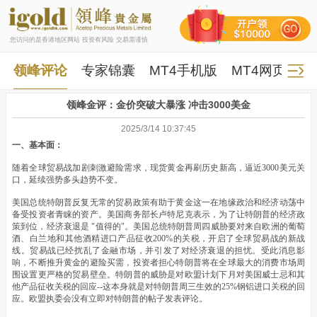
您访问的是香港地区网站 投资有风险 交易需谨慎
领峰评论
专家锦囊
MT4手机版
MT4网页版
领峰金评：金价突破大暴涨 冲击3000美金
2025/3/14 10:37:45
一、基本面：
随着全球贸易战加剧刺激避险需求，现货黄金再刷历史新高，逼近3000美元关
口，延续强势多头趋势不变。
美国总统特朗普反复无常的贸易政策有助于黄金这一在地缘政治和经济动荡中
备受投资者青睐的资产。美国商务部长卢特尼克表示，为了让特朗普的经济政
策到位，经济衰退是 "值得的"。美国总统特朗普周四威胁要对来自欧洲的葡萄
酒、白兰地和其他酒精进口产品征收200%的关税，开启了全球贸易战的新战
线。贸易战已经扰乱了金融市场，并引发了对经济衰退的担忧。受此消息影
响，不断推升黄金的避险买需，投资者担心特朗普将在全球最大的消费市场周
围设置更严格的贸易壁垒。特朗普的威胁是对欧盟计划下月对美国威士忌和其
他产品征收关税的回应--这本身就是对特朗普周三生效的25%钢铝进口关税的回
应。欧盟执委会没有立即对特朗普的帖子发表评论。