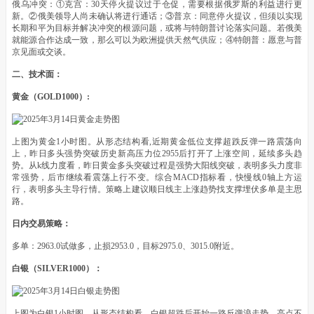
俄乌冲突：①克宫：30天停火提议过于仓促，需要根据俄罗斯的利益进行更
新。②俄美领导人尚未确认将进行通话；③普京：同意停火提议，但须以实现
长期和平为目标并解决冲突的根源问题，或将与特朗普讨论落实问题。若俄美
就能源合作达成一致，那么可以为欧洲提供天然气供应；④特朗普：愿意与普
京见面或交谈。
二、技术面：
黄金（GOLD1000）:
上图为黄金1小时图。从形态结构看,近期黄金低位支撑超跌反弹一路震荡向
上，昨日多头强势突破历史新高压力位2955后打开了上涨空间，延续多头趋
势。从k线力度看，昨日黄金多头突破过程是强势大阳线突破，表明多头力度非
常强势，后市继续看震荡上行不变。综合MACD指标看，快慢线0轴上方运
行，表明多头主导行情。策略上建议顺日线主上涨趋势找支撑埋伏多单是主思
路。
日内交易策略：
多单：2963.0试做多，止损2953.0，目标2975.0、3015.0附近。
白银（SILVER1000）：
上图为白银1小时图。从形态结构看，白银超跌后开始一路反弹浪走势，高点不