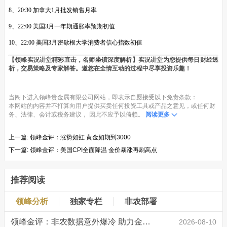
8、20:30 加拿大1月批发销售月率
9、22:00 美国3月一年期通胀率预期初值
10、22:00 美国3月密歇根大学消费者信心指数初值
【领峰实况讲堂精彩直击，名师坐镇深度解析】实况讲堂为您提供每日财经透
析，交易策略及专家解答。邀您在全情互动的过程中尽享投资乐趣！
当阁下进入领峰贵金属有限公司网站，即表示自愿接受以下免责条款：
本网站的内容并不打算向用户提供买卖任何投资工具或产品之意见，或任何财
务、法律、会计或税务建议， 因此不应予以倚赖。
阅读更多
上一篇:
领峰金评：涨势如虹 黄金如期到3000
下一篇:
领峰金评：美国CPI全面降温 金价暴涨再刷高点
推荐阅读
领峰分析
独家专栏
非农部署
领峰金评：非农数据意外爆冷 助力金价大涨创新高
2026-08-10