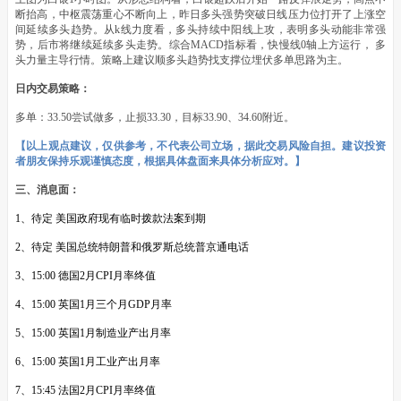
断抬高，中枢震荡重心不断向上，昨日多头强势突破日线压力位打开了上涨空
间延续多头趋势。从k线力度看，多头持续中阳线上攻，表明多头动能非常强
势，后市将继续延续多头走势。综合MACD指标看，快慢线0轴上方运行， 多
头力量主导行情。策略上建议顺多头趋势找支撑位埋伏多单思路为主。
日内交易策略：
多单：33.50尝试做多，止损33.30，目标33.90、34.60附近。
【以上观点建议，仅供参考，不代表公司立场，据此交易风险自担。建议投资
者朋友保持乐观谨慎态度，根据具体盘面来具体分析应对。】
三、消息面：
1、待定 美国政府现有临时拨款法案到期
2、待定 美国总统特朗普和俄罗斯总统普京通电话
3、15:00 德国2月CPI月率终值
4、15:00 英国1月三个月GDP月率
5、15:00 英国1月制造业产出月率
6、15:00 英国1月工业产出月率
7、15:45 法国2月CPI月率终值