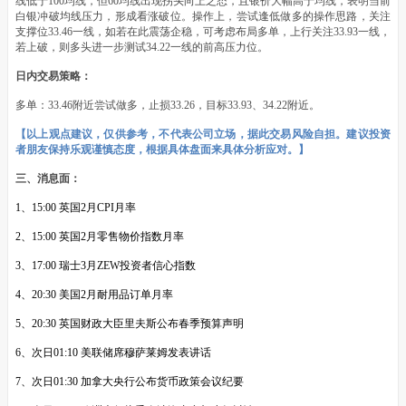
线低于100均线，但60均线出现拐头向上之态，且银价大幅高于均线，表明当前
白银冲破均线压力，形成看涨破位。操作上，尝试逢低做多的操作思路，关注
支撑位33.46一线，如若在此震荡企稳，可考虑布局多单，上行关注33.93一线，
若上破，则多头进一步测试34.22一线的前高压力位。
日内交易策略：
多单：33.46附近尝试做多，止损33.26，目标33.93、34.22附近。
【以上观点建议，仅供参考，不代表公司立场，据此交易风险自担。建议投资
者朋友保持乐观谨慎态度，根据具体盘面来具体分析应对。】
三、消息面：
1、15:00 英国2月CPI月率
2、15:00 英国2月零售物价指数月率
3、17:00 瑞士3月ZEW投资者信心指数
4、20:30 美国2月耐用品订单月率
5、20:30 英国财政大臣里夫斯公布春季预算声明
6、次日01:10 美联储席穆萨莱姆发表讲话
7、次日01:30 加拿大央行公布货币政策会议纪要