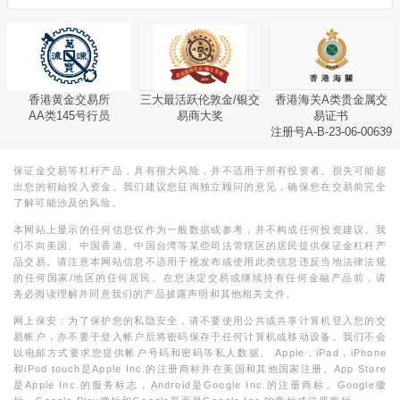
香港黄金交易所
三大最活跃伦敦金/银交
香港海关A类贵金属交
AA类145号行员
易商大奖
易证书
注册号A-B-23-06-00639
保证金交易等杠杆产品，具有很大风险，并不适用于所有投资者。损失可能超
出您的初始投入资金。我们建议您征询独立顾问的意见，确保您在交易前完全
了解可能涉及的风险。
本网站上显示的任何信息仅作为一般数据或参考，并不构成任何投资建议。我
们不向美国、中国香港、中国台湾等某些司法管辖区的居民提供保证金杠杆产
品交易。请注意本网站信息不适用于视发布或使用此类信息违反当地法律法规
的任何国家/地区的任何居民。在您决定交易或继续持有任何金融产品前，请
务必阅读理解并同意我们的产品披露声明和其他相关文件。
网上保安：为了保护您的私隐安全，请不要使用公共或共享计算机登入您的交
易帐户，亦不要于登入帐户后将密码保存于任何计算机或移动设备。我们不会
以电邮方式要求您提供帐户号码和密码等私人数据。 Apple，iPad，iPhone
和iPod touch是Apple Inc.的注册商标并在美国和其他国家注册。App Store
是Apple Inc.的服务标志，Android是Google Inc.的注册商标。Google徽