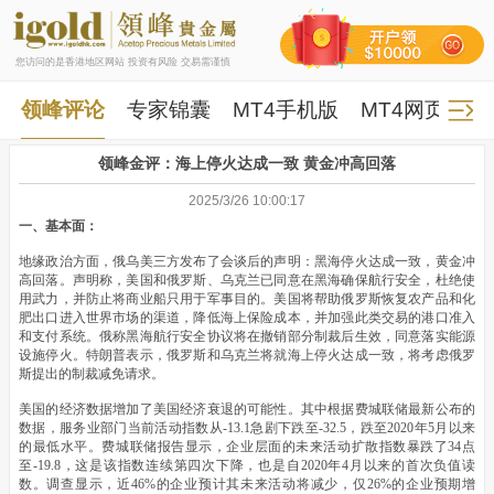
您访问的是香港地区网站 投资有风险 交易需谨慎
领峰评论
专家锦囊
MT4手机版
MT4网页版
领峰金评：海上停火达成一致 黄金冲高回落
2025/3/26 10:00:17
一、基本面：
地缘政治方面，俄乌美三方发布了会谈后的声明：黑海停火达成一致，黄金冲
高回落。声明称，美国和俄罗斯、乌克兰已同意在黑海确保航行安全，杜绝使
用武力，并防止将商业船只用于军事目的。美国将帮助俄罗斯恢复农产品和化
肥出口进入世界市场的渠道，降低海上保险成本，并加强此类交易的港口准入
和支付系统。俄称黑海航行安全协议将在撤销部分制裁后生效，同意落实能源
设施停火。特朗普表示，俄罗斯和乌克兰将就海上停火达成一致，将考虑俄罗
斯提出的制裁减免请求。
美国的经济数据增加了美国经济衰退的可能性。其中根据费城联储最新公布的
数据，服务业部门当前活动指数从-13.1急剧下跌至-32.5，跌至2020年5月以来
的最低水平。费城联储报告显示，企业层面的未来活动扩散指数暴跌了34点
至-19.8，这是该指数连续第四次下降，也是自2020年4月以来的首次负值读
数。调查显示，近46%的企业预计其未来活动将减少，仅26%的企业预期增