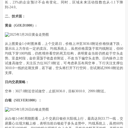
长，23%的企业预计不会有变化。同时，区域未来活动指数也从-1.1下降
到-24.0。
二、技术面：
黄金（GOLD1000）:
从上图黄金1小时图来看，上个交易日，价格上冲至3036.0附近价格快速下跌，
显示出上方存在一定的卖压。均线系统上，虽然价格震荡于双均线附近，但60
均线下穿100均线，仍然维持看空的死叉结构，表明黄金当前仍然处于空头走
势。亚盘时段，金价震荡于收盘价附近，不改当下偏空头走势。日内操作上尝
试逢高做空，关注压力位3027.0附近，可考虑承压布局空单，下行关注支撑位
3010.0一线的近期支撑，若下破，空头将打开下行空间，尝试测试2999.0附近的
支撑。
日内交易策略：
空单：3027.0附近尝试做空，止损3036.0，目标3010.0、2999.0附近。
白银（SILVER1000）：
从白银1小时周期图看，上个交易日银价大阳线上行，最高达到33.77一线，交
易重心出现大幅上移，表明当前白银处于多头走势中。均线系统上，虽然60均