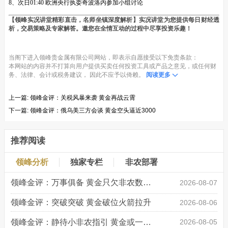
8、次日01:40 欧洲央行执委奇波洛内参加小组讨论
【领峰实况讲堂精彩直击，名师坐镇深度解析】实况讲堂为您提供每日财经透
析，交易策略及专家解答。邀您在全情互动的过程中尽享投资乐趣！
当阁下进入领峰贵金属有限公司网站，即表示自愿接受以下免责条款：
本网站的内容并不打算向用户提供买卖任何投资工具或产品之意见，或任何财
务、法律、会计或税务建议， 因此不应予以倚赖。
阅读更多
上一篇:
领峰金评：关税风暴来袭 黄金再战云霄
下一篇:
领峰金评：俄乌美三方会谈 黄金空头逼近3000
推荐阅读
领峰分析
独家专栏
非农部署
领峰金评：万事俱备 黄金只欠非农数据“东风”
2026-08-07
领峰金评：突破突破 黄金破位火箭拉升
2026-08-06
领峰金评：静待小非农指引 黄金或一击破局
2026-08-05