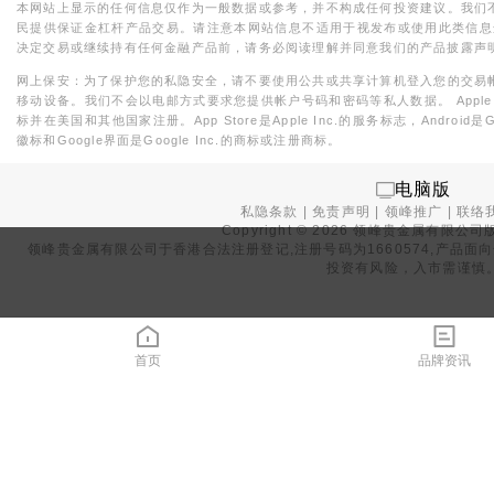
本网站上显示的任何信息仅作为一般数据或参考，并不构成任何投资建议。我们
民提供保证金杠杆产品交易。请注意本网站信息不适用于视发布或使用此类信息
决定交易或继续持有任何金融产品前，请务必阅读理解并同意我们的产品披露声
网上保安：为了保护您的私隐安全，请不要使用公共或共享计算机登入您的交易
移动设备。我们不会以电邮方式要求您提供帐户号码和密码等私人数据。 Apple，iPad，i
标并在美国和其他国家注册。App Store是Apple Inc.的服务标志，Android是Goo
徽标和Google界面是Google Inc.的商标或注册商标。
电脑版
私隐条款
|
免责声明
|
领峰推广
|
联络
Copyright ©
2026
领峰贵金属有限公司版
领峰贵金属有限公司于
香港合法注册登记
,注册号码为1660574,产
投资有风险，入市需谨慎
首页
品牌资讯