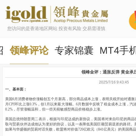
您访问的是香港地区网站 投资有风险 交易需谨慎
绍
领峰评论
专家锦囊
MT4手
领峰金评：通胀反弹 黄金承
2025/7/16 9:43:45
一、基本面：
美国6月消费者物价涨幅创五个月新高，部分商品成本上涨，表明关税开始对通胀
月CPI环比上涨0.3%，创1月以来最大涨幅。6月数据中反映了租金成本上涨，汽油
0.2%，尽管涨幅温和，但一些关税敏感型商品价格稳步上涨。
美国总统特朗普周二表示，根据与印尼达成的新协议，美国将对来自印尼的商品征
取与贸易伙伴达成他认为更好的协议，以及一条降低美国巨额贸易逆差的路径。
如果与华盛顿的贸易对话失败，欧盟将对价值720亿欧元（841亿美元）的美国