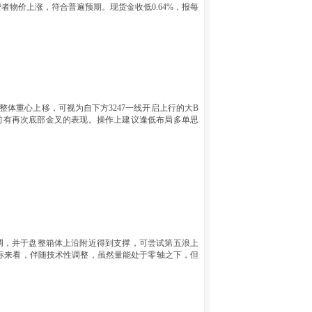
物价上涨，符合普遍预期。现货金收低0.64%，报每
整体重心上移，可视为自下方3247一线开启上行的大B
前有再次底部金叉的表现。操作上建议逢低布局多单思
回调，并于盘整箱体上沿附近得到支撑，可尝试第五浪上
标来看，伴随技术性调整，虽然量能处于零轴之下，但