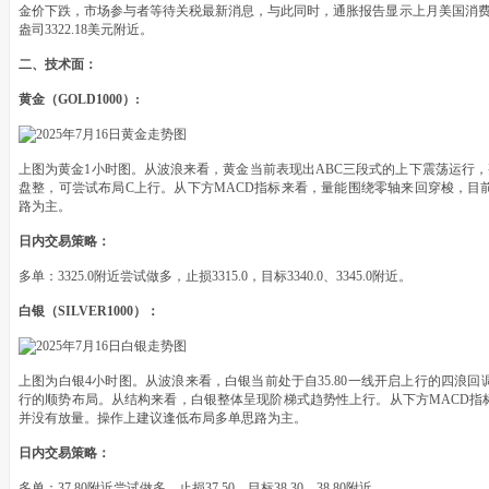
金价下跌，市场参与者等待关税最新消息，与此同时，通胀报告显示上月美国消费者
盎司3322.18美元附近。
二、技术面：
黄金（GOLD1000）:
上图为黄金1小时图。从波浪来看，黄金当前表现出ABC三段式的上下震荡运行，
盘整，可尝试布局C上行。从下方MACD指标来看，量能围绕零轴来回穿梭，目
路为主。
日内交易策略：
多单：3325.0附近尝试做多，止损3315.0，目标3340.0、3345.0附近。
白银（SILVER1000）：
上图为白银4小时图。从波浪来看，白银当前处于自35.80一线开启上行的四浪
行的顺势布局。从结构来看，白银整体呈现阶梯式趋势性上行。从下方MACD指
并没有放量。操作上建议逢低布局多单思路为主。
日内交易策略：
多单：37.80附近尝试做多，止损37.50，目标38.30、38.80附近。