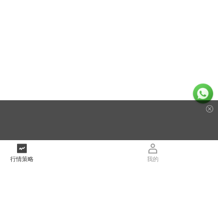
行情策略
我的