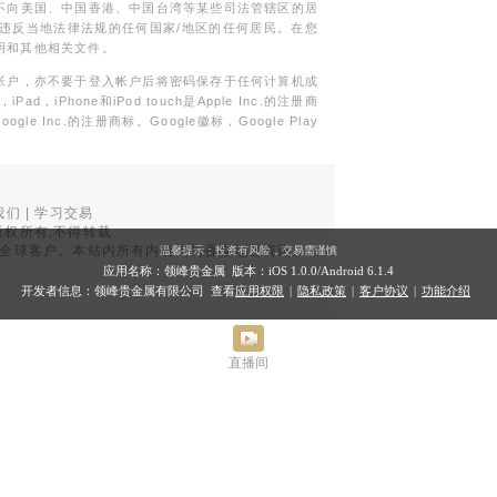
不向美国、中国香港、中国台湾等某些司法管辖区的居
违反当地法律法规的任何国家/地区的任何居民。在您
明和其他相关文件。
帐户，亦不要于登入帐户后将密码保存于任何计算机或
Phone和iPod touch是Apple Inc.的注册商
gle Inc.的注册商标。Google徽标，Google Play
我们
|
学习交易
权所有,不得转载
品面向全球客户。本站内所有内容均为香港地区资讯。
温馨提示：投资有风险，交易需谨慎
。
应用名称：领峰贵金属 版本：iOS
1.0.0
/Android
6.1.4
开发者信息：领峰贵金属有限公司 查看
应用权限
|
隐私政策
|
客户协议
|
功能介绍
直播间