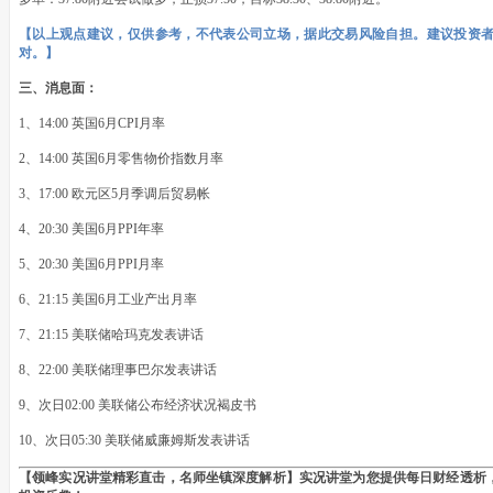
【以上观点建议，仅供参考，不代表公司立场，据此交易风险自担。建议投资
对。】
三、消息面：
1、14:00 英国6月CPI月率
2、14:00 英国6月零售物价指数月率
3、17:00 欧元区5月季调后贸易帐
4、20:30 美国6月PPI年率
5、20:30 美国6月PPI月率
6、21:15 美国6月工业产出月率
7、21:15 美联储哈玛克发表讲话
8、22:00 美联储理事巴尔发表讲话
9、次日02:00 美联储公布经济状况褐皮书
10、次日05:30 美联储威廉姆斯发表讲话
【领峰实况讲堂精彩直击，名师坐镇深度解析】实况讲堂为您提供每日财经透析