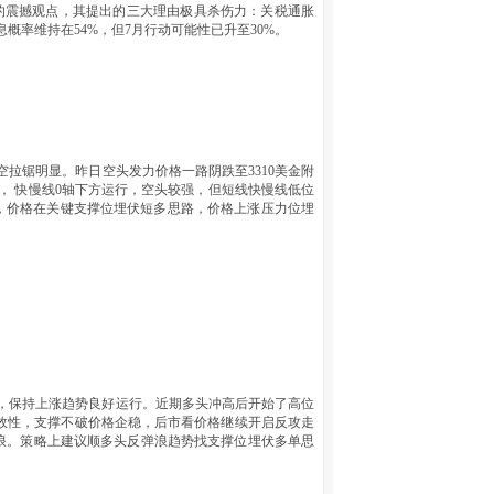
"的震撼观点，其提出的三大理由极具杀伤力：关税通胀
概率维持在54%，但7月行动可能性已升至30%。
拉锯明显。昨日空头发力价格一路阴跌至3310美金附
， 快慢线0轴下方运行，空头较强，但短线快慢线低位
，价格在关键支撑位埋伏短多思路，价格上涨压力位埋
，保持上涨趋势良好运行。近期多头冲高后开始了高位
有效性，支撑不破价格企稳，后市看价格继续开启反攻走
浪。策略上建议顺多头反弹浪趋势找支撑位埋伏多单思