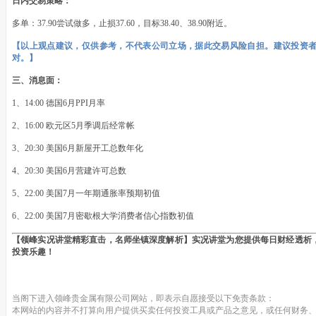
日内交易策略：
多单：37.90尝试做多，止损37.60，目标38.40、38.90附近。
【以上观点建议，仅供参考，不代表公司立场，据此交易风险自担。建议投资
对。】
三、消息面：
1、14:00 德国6月PPI月率
2、16:00 欧元区5月季调后经常帐
3、20:30 美国6月新屋开工总数年化
4、20:30 美国6月营建许可总数
5、22:00 美国7月一年期通胀率预期初值
6、22:00 美国7月密歇根大学消费者信心指数初值
【领峰实况讲堂精彩直击，名师坐镇深度解析】实况讲堂为您提供每日财经透析
投资乐趣！
当阁下进入领峰贵金属有限公司网站，即表示自愿接受以下免责条款：
本网站的内容并不打算向用户提供买卖任何投资工具或产品之意见，或任何财务、