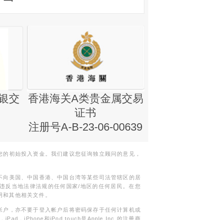
银交
香港海关A类贵金属交易
金银业贸易
证书
集团证书(铸
注册号A-B-23-06-00639
您的初始投入资金。我们建议您征询独立顾问的意见，
不向美国、中国香港、中国台湾等某些司法管辖区的居
违反当地法律法规的任何国家/地区的任何居民。在您
明和其他相关文件。
帐户，亦不要于登入帐户后将密码保存于任何计算机或
Phone和iPod touch是Apple Inc.的注册商