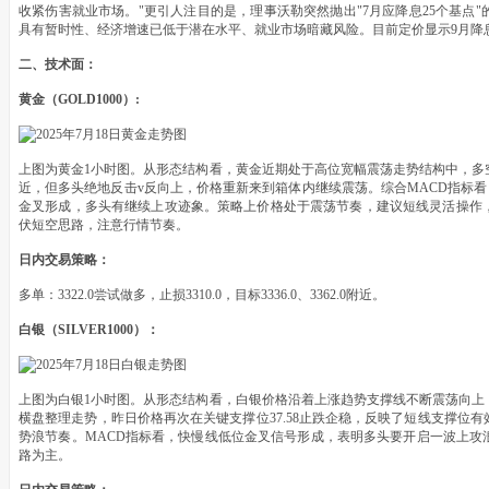
收紧伤害就业市场。"更引人注目的是，理事沃勒突然抛出"7月应降息25个基点
具有暂时性、经济增速已低于潜在水平、就业市场暗藏风险。目前定价显示9月降息
二、技术面：
黄金（GOLD1000）:
上图为黄金1小时图。从形态结构看，黄金近期处于高位宽幅震荡走势结构中，多空
近，但多头绝地反击v反向上，价格重新来到箱体内继续震荡。综合MACD指标看
金叉形成，多头有继续上攻迹象。策略上价格处于震荡节奏，建议短线灵活操作
伏短空思路，注意行情节奏。
日内交易策略：
多单：3322.0尝试做多，止损3310.0，目标3336.0、3362.0附近。
白银（SILVER1000）：
上图为白银1小时图。从形态结构看，白银价格沿着上涨趋势支撑线不断震荡向上
横盘整理走势，昨日价格再次在关键支撑位37.58止跌企稳，反映了短线支撑位
势浪节奏。MACD指标看，快慢线低位金叉信号形成，表明多头要开启一波上攻
路为主。