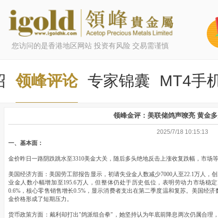
您访问的是香港地区网站 投资有风险 交易需谨慎
绍
领峰评论
专家锦囊
MT4手
领峰金评：美联储鸽声嘹亮 黄金
2025/7/18 10:15:13
一、基本面：
金价昨日一路阴跌跳水至3310美金大关，随后多头绝地反击上涨收复跌幅，市场
美国经济方面：美国劳工部报告显示，初请失业金人数减少7000人至22.1万人，
业金人数小幅增加至195.6万人，但整体仍处于历史低位，表明劳动力市场稳
0.6%，核心零售销售增长0.5%，显示消费者支出在第二季度温和复苏。美国
金价格形成了短期压力。
货币政策方面：戴利却打出"鸽派组合拳"，她坚持认为年底前降息两次仍属合理