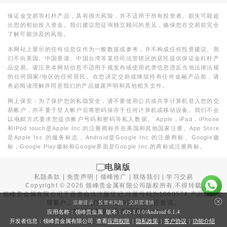
保证金交易等杠杆产品，具有很大风险，并不适用于所有投资者。损失可能超
出您的初始投入资金。我们建议您征询独立顾问的意见，确保您在交易前完全
了解可能涉及的风险。
本网站上显示的任何信息仅作为一般数据或参考，并不构成任何投资建议。我
们不向美国、中国香港、中国台湾等某些司法管辖区的居民提供保证金杠杆产
品交易。请注意本网站信息不适用于视发布或使用此类信息违反当地法律法规
的任何国家/地区的任何居民。在您决定交易或继续持有任何金融产品前，请
务必阅读理解并同意我们的产品披露声明和其他相关文件。
网上保安：为了保护您的私隐安全，请不要使用公共或共享计算机登入您的交
易帐户，亦不要于登入帐户后将密码保存于任何计算机或移动设备。我们不会
以电邮方式要求您提供帐户号码和密码等私人数据。 Apple，iPad，iPhone
和iPod touch是Apple Inc.的注册商标并在美国和其他国家注册。App Store
是Apple Inc.的服务标志，Android是Google Inc.的注册商标。Google徽
标，Google Play徽标和Google界面是Google Inc.的商标或注册商标。
电脑版
私隐条款
|
免责声明
|
领峰推广
|
联络我们
|
学习交易
Copyright ©
2026
领峰贵金属有限公司版权所有,不得转载
领峰贵金属有限公司于
香港合法注册登记
,注册号码为1660574,产品面向全
球客户。本站内所有内容均为香港地区资讯。
温馨提示：投资有风险，交易需谨慎
投资有风险，入市需谨慎。
应用名称：领峰贵金属 版本：iOS
1.0.0
/Android
6.1.4
开发者信息：领峰贵金属有限公司 查看
应用权限
|
隐私政策
|
客户协议
|
功能介绍