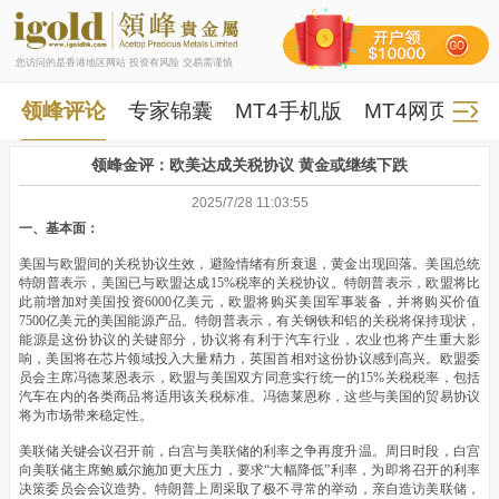
您访问的是香港地区网站 投资有风险 交易需谨慎
领峰评论
专家锦囊
MT4手机版
MT4网页版
领峰金评：欧美达成关税协议 黄金或继续下跌
2025/7/28 11:03:55
一、基本面：
美国与欧盟间的关税协议生效，避险情绪有所衰退，黄金出现回落。美国总统
特朗普表示，美国已与欧盟达成15%税率的关税协议。特朗普表示，欧盟将比
此前增加对美国投资6000亿美元，欧盟将购买美国军事装备，并将购买价值
7500亿美元的美国能源产品。特朗普表示，有关钢铁和铝的关税将保持现状，
能源是这份协议的关键部分，协议将有利于汽车行业，农业也将产生重大影
响，美国将在芯片领域投入大量精力，英国首相对这份协议感到高兴。欧盟委
员会主席冯德莱恩表示，欧盟与美国双方同意实行统一的15%关税税率，包括
汽车在内的各类商品将适用该关税标准。冯德莱恩称，这些与美国的贸易协议
将为市场带来稳定性。
美联储关键会议召开前，白宫与美联储的利率之争再度升温。周日时段，白宫
向美联储主席鲍威尔施加更大压力，要求“大幅降低”利率，为即将召开的利率
决策委员会会议造势。特朗普上周采取了极不寻常的举动，亲自造访美联储，