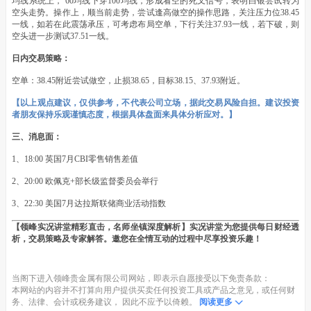
均线系统上， 60均线下穿100均线，形成看空的死叉信号，表明白银尝试转为
空头走势。操作上，顺当前走势，尝试逢高做空的操作思路，关注压力位38.45
一线，如若在此震荡承压，可考虑布局空单，下行关注37.93一线，若下破，则
空头进一步测试37.51一线。
日内交易策略：
空单：38.45附近尝试做空，止损38.65，目标38.15、37.93附近。
【以上观点建议，仅供参考，不代表公司立场，据此交易风险自担。建议投资
者朋友保持乐观谨慎态度，根据具体盘面来具体分析应对。】
三、消息面：
1、18:00 英国7月CBI零售销售差值
2、20:00 欧佩克+部长级监督委员会举行
3、22:30 美国7月达拉斯联储商业活动指数
【领峰实况讲堂精彩直击，名师坐镇深度解析】实况讲堂为您提供每日财经透
析，交易策略及专家解答。邀您在全情互动的过程中尽享投资乐趣！
当阁下进入领峰贵金属有限公司网站，即表示自愿接受以下免责条款：
本网站的内容并不打算向用户提供买卖任何投资工具或产品之意见，或任何财
务、法律、会计或税务建议， 因此不应予以倚赖。
阅读更多