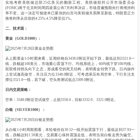
实地考察美联储总部25亿美元的翻新工程。美联储联邦公开市场委员会
(FOMC)将于北京时间周四凌晨公布7月利率决议，市场普遍预期央行将维持利
率不变。这一决定可能使本已紧张的白宫与美联储关系降至新低，特朗普正力
推将利率从目前的4.25%-4.5%降至仅1%。
二、技术面：
黄金（GOLD1000）:
从上图黄金1小时图来看，近期价格自3438.0附近开始下跌，最低达到3321.0一
线，跌幅超100美元，市场重心震荡下行。均线系统上，60均线下穿100均线，
双双维持拐头向下之态，形成看空的死叉结构，表明黄金转势下跌。日内操作
上尝试逢高做空，关注压力位3348.0附近，可考虑承压布局空单，下行关注支
撑位3321.0一线，若下破，空头将测试低点3309.0附近。
日内交易策略：
空单：3348.0附近尝试做空，止损3356.0，目标3332.0、3321.0附近。
白银（SILVER1000）：
从白银1小时周期图看，本轮银价自39.52一线开始震荡下行，最低达到37.93一
线，跌幅达到1.59美元，交易重心保持震荡走低，表明当前白银走势为偏空。