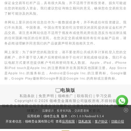
保证金交易等杠杆产品，具有很大风险，并不适用于所有投资者。损失可能超
出您的初始投入资金。我们建议您征询独立顾问的意见，确保您在交易前完全
了解可能涉及的风险。
本网站上显示的任何信息仅作为一般数据或参考，并不构成任何投资建议。我
们不向美国、中国香港、中国台湾等某些司法管辖区的居民提供保证金杠杆产
品交易。请注意本网站信息不适用于视发布或使用此类信息违反当地法律法规
的任何国家/地区的任何居民。在您决定交易或继续持有任何金融产品前，请
务必阅读理解并同意我们的产品披露声明和其他相关文件。
网上保安：为了保护您的私隐安全，请不要使用公共或共享计算机登入您的交
易帐户，亦不要于登入帐户后将密码保存于任何计算机或移动设备。我们不会
以电邮方式要求您提供帐户号码和密码等私人数据。 Apple，iPad，iPhone
和iPod touch是Apple Inc.的注册商标并在美国和其他国家注册。App Store
是Apple Inc.的服务标志，Android是Google Inc.的注册商标。Google徽
标，Google Play徽标和Google界面是Google Inc.的商标或注册商标。
电脑版
私隐条款
|
免责声明
|
领峰推广
|
联络我们
|
学习交易
Copyright ©
2026
领峰贵金属有限公司版权所有,不得转载
领峰贵金属有限公司于
香港合法注册登记
,注册号码为1660574,产品面向全
球客户。本站内所有内容均为香港地区资讯。
温馨提示：投资有风险，交易需谨慎
投资有风险，入市需谨慎。
应用名称：领峰贵金属 版本：iOS
1.0.0
/Android
6.1.4
开发者信息：领峰贵金属有限公司 查看
应用权限
|
隐私政策
|
客户协议
|
功能介绍