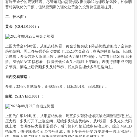
有利于金价的宏观环境。尽管短期内需警惕数据波动和地缘政治风险，如特朗
普对美联储的干预，但降息预期的强化让黄金的投资价值显著提升。
二、技术面：
黄金（GOLD1000）:
上图为黄金1小时图。从形态结构看，黄金价格突破下降趋势线后形成了空转多
趋势结构。周五多头强势启动突破了3352.0美金高点，多头继续创新高。从k线
力度看，多头强势大阳线上攻，表明多头力量非常强势，后市看行情延续上涨
浪。综合MACD指标看，快慢线低位金叉出现且上穿0轴，表明行情形成空翻
多节奏。策略上建议顺多头反转节奏，找支撑位埋伏多单思路为主。
日内交易策略：
多单：3348.0尝试做多，止损3338.0 ，目标3361.0、3390.0附近。
白银（SILVER1000）：
上图为白银1小时图。从形态结构看，周五多头强势起爆突破近期整理形态上边
压力线，多头打开了上涨空间，延续多头浪走势结构。从k线看，多头光头大阳
线上攻，表明多头力量非常强势，后市预判行情延续多头浪走势。综合 MACD
指标看，快慢线低位金叉信号形成，表明多头开始发力要展开一波上涨浪行
情。策略上建议顺多头反攻浪节奏找支撑位埋伏多单思路为主。