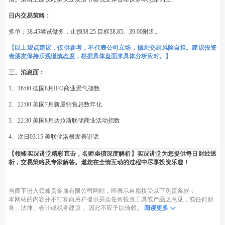
日内交易策略：
多单：38.45尝试做多，止损38.25 目标38.85、39.00附近。
【以上观点建议，仅供参考，不代表公司立场，据此交易风险自担。建议投资
者朋友保持乐观谨慎态度，根据具体盘面来具体分析应对。】
三、消息面：
1、16:00 德国8月IFO商业景气指数
2、22:00 美国7月新屋销售总数年化
3、22:30 美国8月达拉斯联储商业活动指数
4、次日03:15 美联储洛根发表讲话
【领峰实况讲堂精彩直击，名师坐镇深度解析】实况讲堂为您提供每日财经透
析，交易策略及专家解答。邀您在全情互动的过程中尽享投资乐趣！
当阁下进入领峰贵金属有限公司网站，即表示自愿接受以下免责条款：
本网站的内容并不打算向用户提供买卖任何投资工具或产品之意见，或任何财
务、法律、会计或税务建议， 因此不应予以倚赖。
阅读更多