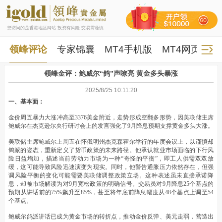
您访问的是香港地区网站 投资有风险 交易需谨慎
领峰评论
专家锦囊
MT4手机版
MT4网页版
领峰金评：鲍威尔“鸽”声嘹亮 黄金多头暴涨
2025/8/25 10:11:20
一、基本面：
金价周五暴力大涨冲高至3376美金附近，走势形成空翻多形势，因美联储主席
鲍威尔在杰克逊尔央行研讨会上的发言强化了9月降息预期支撑黄金多头大涨。
美联储主席鲍威尔上周五在怀俄明州杰克森霍尔举行的年度会议上，以谨慎却
鸽派的姿态，重新定义了货币政策的未来路径。他承认就业市场面临的下行风
险日益增加，描述当前劳动力市场为一种“奇怪的平衡”，即工人供需双双放
缓，这可能导致风险迅速演变为现实。同时，他警告通胀压力依然存在，但强
调风险平衡的变化可能需要美联储调整政策立场。这种表述虽未直接承诺降
息，却被市场解读为对9月宽松政策的明确信号。交易员对9月降息25个基点的
预期从讲话前的75%飙升至85%，甚至将年底前降息幅度从48个基点上调至54
个基点。
鲍威尔鸽派讲话已成为黄金市场的转折点，推动金价反弹、美元走弱，营造出