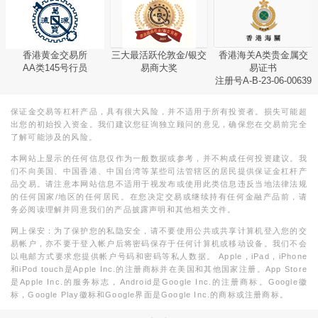
香港黄金交易所
三大最活跃伦敦金/银交
香港海关A类贵金属交
AA类145号行员
易商大奖
易证书
注册号A-B-23-06-00639
保证金交易等杠杆产品，具有很大风险，并不适用于所有投资者。损失可能超
出您的初始投入资金。我们建议您征询独立顾问的意见，确保您在交易前完全
了解可能涉及的风险。
本网站上显示的任何信息仅作为一般数据或参考，并不构成任何投资建议。我
们不向美国、中国香港、中国台湾等某些司法管辖区的居民提供保证金杠杆产
品交易。请注意本网站信息不适用于视发布或使用此类信息违反当地法律法规
的任何国家/地区的任何居民。在您决定交易或继续持有任何金融产品前，请
务必阅读理解并同意我们的产品披露声明和其他相关文件。
网上保安：为了保护您的私隐安全，请不要使用公共或共享计算机登入您的交
易帐户，亦不要于登入帐户后将密码保存于任何计算机或移动设备。我们不会
以电邮方式要求您提供帐户号码和密码等私人数据。 Apple，iPad，iPhone
和iPod touch是Apple Inc.的注册商标并在美国和其他国家注册。App Store
是Apple Inc.的服务标志，Android是Google Inc.的注册商标。Google徽
标，Google Play徽标和Google界面是Google Inc.的商标或注册商标。