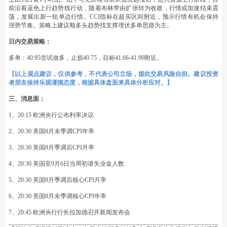
前沿着蓝色上行趋势线行动，随着布林带由扩张转为收敛，行情或加速结束震
荡，发展出新一轮单边行情。CCI指标在超买区间附近，预示行情有机会保持
强势节奏。策略上建议顺多头趋势找支撑埋伏多单思路为主。
日内交易策略：
多单：40.95尝试做多，止损40.75，目标41.66-41.90附近。
【以上观点建议，仅供参考，不代表公司立场，据此交易风险自担。建议投资
者朋友保持乐观谨慎态度，根据具体盘面来具体分析应对。】
三、消息面：
1、20:15 欧洲央行公布利率决议
2、20:30 美国8月未季调CPI年率
3、20:30 美国8月季调后CPI月率
4、20:30 美国至9月6日当周初请失业金人数
5、20:30 美国8月季调后核心CPI月率
6、20:30 美国8月未季调核心CPI年率
7、20:45 欧洲央行行长拉加德召开新闻发布会