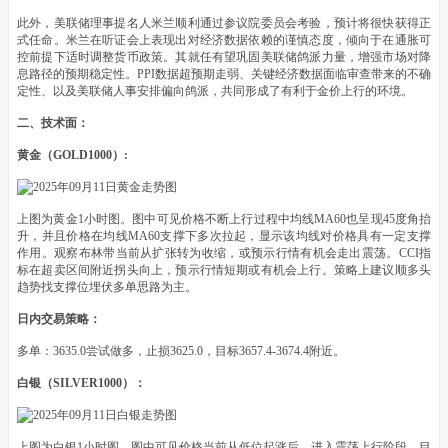
此外，美联储理事提名人米兰顺利通过参议院委员会考验，预计将很快获得正
式任命。米兰在听证会上表现出对经济数据依赖的谨慎态度，倾向于在通胀可
控前提下适时调整货币政策。其就任有望巩固美联储鸽派力量，增强市场对降
息路径的预期稳定性。PPI数据超预期走弱、关键经济数据面临审查带来的不确
定性、以及美联储人事安排偏向鸽派，共同形成了有利于金价上行的环境。
二、技术面：
黄金（GOLD1000）:
上图为黄金1小时图。图中可见价格不断上行过程中均线MA60也呈现45度角抬
升，并且价格在均线MA60支撑下多次拉起，显示该均线对价格具有一定支撑
作用。观察布林带当前从扩张转为收缩，或预示行情有机会走出震荡。CCI指
标在超卖区间附近拐头向上，预示行情短期或有机会上行。策略上建议顺多头
趋势找支撑位埋伏多单思路为主。
日内交易策略：
多单：3635.0尝试做多，止损3625.0，目标3657.4-3674.4附近。
白银（SILVER1000）：
上图为白银1小时图。图中可见价格当前从低位起涨后，进入震荡上行阶段，目