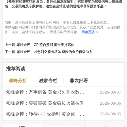
【领峰实况讲堂精彩直击，名师坐镇深度解析】实况讲堂为您提供每日财经透
析，交易策略及专家解答。邀您在全情互动的过程中尽享投资乐趣！
当阁下进入领峰贵金属有限公司网站，即表示自愿接受以下免责条款：
本网站的内容并不打算向用户提供买卖任何投资工具或产品之意见，或任何财
务、法律、会计或税务建议， 因此不应予以倚赖。
阅读更多
上一篇:
领峰金评：CPI符合预期 黄金维持高位
下一篇:
领峰金评：以色列空袭卡塔尔 避险为金价再添助力
推荐阅读
领峰分析
独家专栏
非农部署
领峰金评：万事俱备 黄金只欠非农数据“东风”
2026-08-07
领峰金评：突破突破 黄金破位火箭拉升
2026-08-06
领峰金评：静待小非农指引 黄金或一击破局
2026-08-05