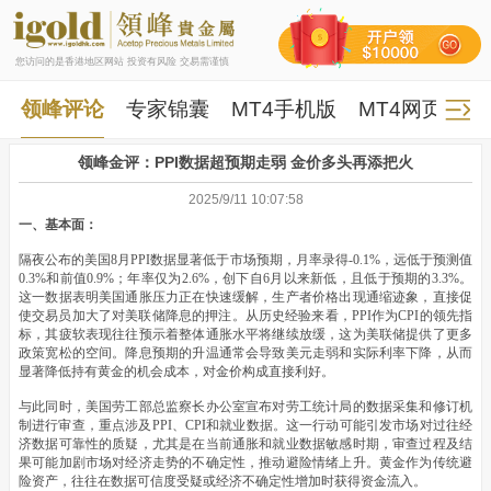
您访问的是香港地区网站 投资有风险 交易需谨慎
领峰评论
专家锦囊
MT4手机版
MT4网页版
领峰金评：PPI数据超预期走弱 金价多头再添把火
2025/9/11 10:07:58
一、基本面：
隔夜公布的美国8月PPI数据显著低于市场预期，月率录得-0.1%，远低于预测值
0.3%和前值0.9%；年率仅为2.6%，创下自6月以来新低，且低于预期的3.3%。
这一数据表明美国通胀压力正在快速缓解，生产者价格出现通缩迹象，直接促
使交易员加大了对美联储降息的押注。从历史经验来看，PPI作为CPI的领先指
标，其疲软表现往往预示着整体通胀水平将继续放缓，这为美联储提供了更多
政策宽松的空间。降息预期的升温通常会导致美元走弱和实际利率下降，从而
显著降低持有黄金的机会成本，对金价构成直接利好。
与此同时，美国劳工部总监察长办公室宣布对劳工统计局的数据采集和修订机
制进行审查，重点涉及PPI、CPI和就业数据。这一行动可能引发市场对过往经
济数据可靠性的质疑，尤其是在当前通胀和就业数据敏感时期，审查过程及结
果可能加剧市场对经济走势的不确定性，推动避险情绪上升。黄金作为传统避
险资产，往往在数据可信度受疑或经济不确定性增加时获得资金流入。