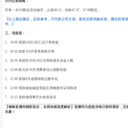
日内交易策略：
空单：48.93附近尝试做空，止损49.23，目标47.47、47.00附近。
【以上观点建议，仅供参考，不代表公司立场，据此交易风险自担。建议投资
对。】
三、消息面：
1、18:00 英国10月CBI工业订单差值
2、20:30 加拿大8月零售销售月率
3、20:30 美国至10月18日当周初请失业金人数
4、22:00 欧元区10月消费者信心指数初值
5、22:00 美国9月成屋销售总数年化
6、22:00 美联储金融监管副主席鲍曼作证词陈述
7、22:25 美联储理事巴尔发表讲话
【领峰直播间精彩直击，名师坐镇深度解析】直播间为您提供每日财经透析，交
乐趣！