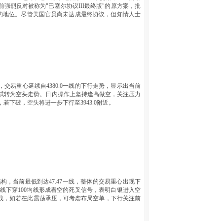
强烈反对被称为"巴塞尔协议III最终版"的原方案，批
的地位。尽管美国官员尚未达成最终协议，但知情人士
，交易重心延续自4380.0一线的下行走势，显示出当前
尝试转为空头走势。日内操作上坚持逢高做空，关注压力
，若下破，空头将进一步下行至3943.0附近。
构，当前最低到达47.47一线，整体的交易重心出现下
均线下穿100均线形成看空的死叉信号，表明白银进入空
一线，如若在此震荡承压，可考虑布局空单，下行关注前