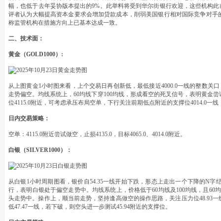
幅，也低于去年妥协版本提出的9%。此举料将受到华尔街银行欢迎，这些机构此前
评者认为大幅提高资本金要求会增加贷款成本，削弱美国银行相对国际竞争对手
称监管机构在措施方向上已基本达成一致。
二、技术面：
黄金（GOLD1000）:
从上图黄金1小时图来看，上个交易日再创新低，最低接近4000.0一线的整数关口
走势偏空。均线系统上，60均线下穿100均线，形成看空的死叉信号，表明黄金
位4115.0附近，可考虑承压布局空单，下行关注前期低点附近的支撑位4014.0一线
日内交易策略：
空单：4115.0附近尝试做空，止损4135.0，目标4065.0、4014.0附近。
白银（SILVER1000）：
从白银1小时周期图看，银价自54.35一线开始下跌，形态上走出一个下降的N字结
行，表明白银处于偏空走势中。均线系统上，价格低于60均线及100均线，且60
头走势中。操作上，顺当前走势，坚持逢高做空的操作思路，关注压力位48.93
低47.47一线，若下破，则空头进一步测试45.94附近的支撑位。