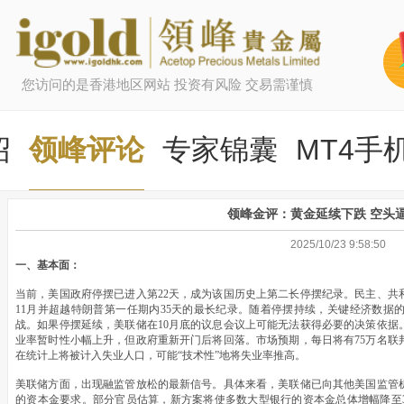
您访问的是香港地区网站 投资有风险 交易需谨慎
绍
领峰评论
专家锦囊
MT4手
领峰金评：黄金延续下跌 空头逼
2025/10/23 9:58:50
一、基本面：
当前，美国政府停摆已进入第22天，成为该国历史上第二长停摆纪录。民主、共
11月并超越特朗普第一任期内35天的最长纪录。随着停摆持续，关键经济数据
战。如果停摆延续，美联储在10月底的议息会议上可能无法获得必要的决策依据
业率暂时性小幅上升，但政府重新开门后将回落。市场预期，每日将有75万名联
在统计上将被计入失业人口，可能“技术性”地将失业率推高。
美联储方面，出现融监管放松的最新信号。具体来看，美联储已向其他美国监管
的资本金要求。部分官员估算，新方案将使多数大型银行的资本金总体增幅降至3%