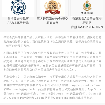
香港黄金交易所
三大最活跃伦敦金/银交
香港海关A类贵金属交
AA类145号行员
易商大奖
易证书
注册号A-B-23-06-00639
保证金交易等杠杆产品，具有很大风险，并不适用于所有投资者。损失可能超
出您的初始投入资金。我们建议您征询独立顾问的意见，确保您在交易前完全
了解可能涉及的风险。
本网站上显示的任何信息仅作为一般数据或参考，并不构成任何投资建议。我
们不向美国、中国香港、中国台湾等某些司法管辖区的居民提供保证金杠杆产
品交易。请注意本网站信息不适用于视发布或使用此类信息违反当地法律法规
的任何国家/地区的任何居民。在您决定交易或继续持有任何金融产品前，请
务必阅读理解并同意我们的产品披露声明和其他相关文件。
网上保安：为了保护您的私隐安全，请不要使用公共或共享计算机登入您的交
易帐户，亦不要于登入帐户后将密码保存于任何计算机或移动设备。我们不会
以电邮方式要求您提供帐户号码和密码等私人数据。 Apple，iPad，iPhone
和iPod touch是Apple Inc.的注册商标并在美国和其他国家注册。App Store
是Apple Inc.的服务标志，Android是Google Inc.的注册商标。Google徽
标，Google Play徽标和Google界面是Google Inc.的商标或注册商标。