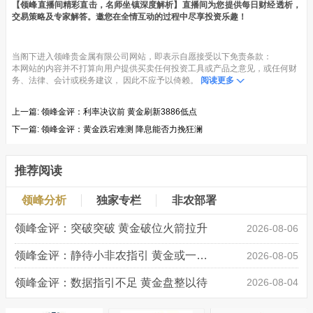
【领峰直播间精彩直击，名师坐镇深度解析】直播间为您提供每日财经透析，
交易策略及专家解答。邀您在全情互动的过程中尽享投资乐趣！
当阁下进入领峰贵金属有限公司网站，即表示自愿接受以下免责条款：
本网站的内容并不打算向用户提供买卖任何投资工具或产品之意见，或任何财
务、法律、会计或税务建议， 因此不应予以倚赖。
阅读更多
上一篇:
领峰金评：利率决议前 黄金刷新3886低点
下一篇:
领峰金评：黄金跌宕难测 降息能否力挽狂澜
推荐阅读
领峰分析
独家专栏
非农部署
领峰金评：突破突破 黄金破位火箭拉升
2026-08-06
领峰金评：静待小非农指引 黄金或一击破局
2026-08-05
领峰金评：数据指引不足 黄金盘整以待
2026-08-04