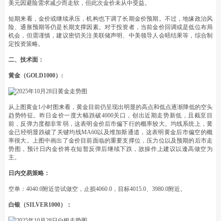
美元因避险需求减少而走软，但此次金价未从中受益。
短期来看，金价或继续承压，机构也下调了长期金价预期。不过，地缘政治风
险、通胀预期等仍是长期支撑因素。对于投资者，当前金价回调或是低位布局
机会，但需谨慎，建议密切关注美联储声明、中美领导人会晤结果等，综合制
定投资策略。
二、技术面：
黄金（GOLD1000）:
从上图黄金1小时图来看，黄金目前仍呈现出明显的高点和低点逐渐降低的空头
趋势特征。昨日金价一度大幅跌破4000关口，创出近期走势新低，且截至目
前，反弹力度都非常弱，这表明金价后市偏下行的概率较大。均线系统上，黄
金已经明显跌破了关键均线MA60以及维加斯通道，这表明黄金后市偏空的概
率很大。上图中画出了金价目前面临的重要支撑位，压力位以及预期的后市走
势图，预计日内金价将在短暂反弹后继续下跌，故操作上建议以逢高做空为
主。
日内交易策略：
空单：4040.0附近尝试做空，止损4060.0，目标4015.0、3980.0附近。
白银（SILVER1000）：