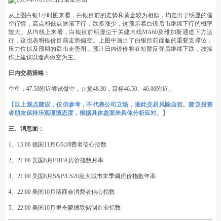
从上图白银1小时图来看，白银目前的走势和黄金较为相似，均走出了明显的偏
空行情，高点和低点逐渐下行，跌多涨少，这预示着白银后市继续下行的概率
较大。从均线上来看，白银目前明显位于关建均线MA60及维加斯通道下方运
行，这也表明银价目前走势偏空。上图中画出了白银目前面临的重要支撑位，
压力位以及预期的后市走势图，预计日内银价将在短暂反弹后继续下跌，故操
作上建议以逢高做空为主。
日内交易策略：
空单：47.50附近尝试做空，止损48.30，目标46.50、46.00附近。
【以上观点建议，仅供参考，不代表公司立场，据此交易风险自担。建议投资
者朋友保持乐观谨慎态度，根据具体盘面来具体分析应对。】
三、消息面：
1、15:00 德国11月Gfk消费者信心指数
2、21:00 美国8月FHFA房价指数月率
3、21:00 美国8月S&P/CS20座大城市未季调房价指数年率
4、22:00 美国10月谘商会消费者信心指数
5、22:00 美国10月里奇蒙德联储制造业指数