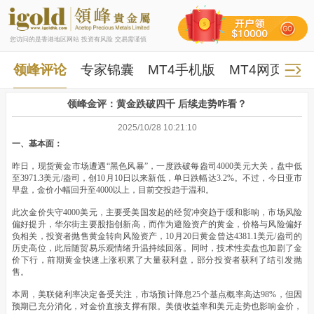
您访问的是香港地区网站 投资有风险 交易需谨慎
领峰评论
专家锦囊
MT4手机版
MT4网页版
领峰金评：黄金跌破四千 后续走势咋看？
2025/10/28 10:21:10
一、基本面：
昨日，现货黄金市场遭遇“黑色风暴”，一度跌破每盎司4000美元大关，盘中低
至3971.3美元/盎司，创10月10日以来新低，单日跌幅达3.2%。不过，今日亚市
早盘，金价小幅回升至4000以上，目前交投趋于温和。
此次金价失守4000美元，主要受美国发起的经贸冲突趋于缓和影响，市场风险
偏好提升，华尔街主要股指创新高，而作为避险资产的黄金，价格与风险偏好
负相关，投资者抛售黄金转向风险资产，10月20日黄金曾达4381.1美元/盎司的
历史高位，此后随贸易乐观情绪升温持续回落。同时，技术性卖盘也加剧了金
价下行，前期黄金快速上涨积累了大量获利盘，部分投资者获利了结引发抛
售。
本周，美联储利率决定备受关注，市场预计降息25个基点概率高达98%，但因
预期已充分消化，对金价直接支撑有限。美债收益率和美元走势也影响金价，