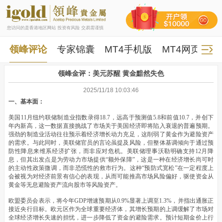
您访问的是香港地区网站 投资有风险 交易需谨慎
领峰评论
专家锦囊
MT4手机版
MT4网页版
领峰金评：美元苏醒 黄金黯然失色
2025/11/18 10:03:46
一、基本面：
美国11月纽约联储制造业指数录得18.7，远高于预测值5.8和前值10.7，并创下
年内新高，这一数据直接挑战了市场关于美国经济即将陷入衰退的普遍预期。
强劲的制造业活动往往预示着经济增长动力充足，这削弱了黄金作为避险资产
的需求。与此同时，美联储官员的言论虽提及风险，但整体基调倾向于通过预
防性降息来维系经济扩张，而非应对危机。美联储理事沃勒明确支持12月降
息，但其出发点是为劳动力市场提供“额外保障”，这是一种在经济增长尚可时
的主动性政策微调，而非恐慌性的救市行为。这种“预防式宽松”在一定程度上
会被视为对经济前景有信心的表现，从而可能推高市场风险偏好，驱使资金从
黄金等无息避险资产流向股市等风险资产。
欧盟委员会表示，将今年GDP增速预期从0.9%显著上调至1.3%，并指出通胀正
接近央行目标。欧元区作为全球重要经济体，其增长预期的上调缓解了市场对
全球经济增长失速的担忧，进一步降低了资金的避险需求。预计短期金价上行