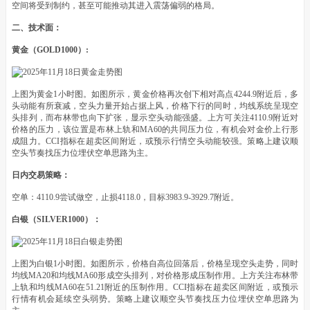
空间将受到制约，甚至可能推动其进入震荡偏弱的格局。
二、技术面：
黄金（GOLD1000）:
上图为黄金1小时图。如图所示，黄金价格再次创下相对高点4244.9附近后，多
头动能有所衰减，空头力量开始占据上风，价格下行的同时，均线系统呈现空
头排列，而布林带也向下扩张，显示空头动能强盛。上方可关注4110.9附近对
价格的压力，该位置是布林上轨和MA60的共同压力位，有机会对金价上行形
成阻力。CCI指标在超卖区间附近，或预示行情空头动能较强。策略上建议顺
空头节奏找压力位埋伏空单思路为主。
日内交易策略：
空单：4110.9尝试做空，止损4118.0，目标3983.9-3929.7附近。
白银（SILVER1000）：
上图为白银1小时图。如图所示，价格自高位回落后，价格呈现空头走势，同时
均线MA20和均线MA60形成空头排列，对价格形成压制作用。上方关注布林带
上轨和均线MA60在51.21附近的压制作用。CCI指标在超卖区间附近，或预示
行情有机会延续空头弱势。策略上建议顺空头节奏找压力位埋伏空单思路为