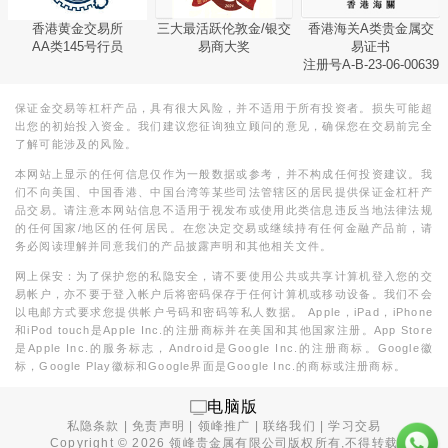
香港黄金交易所
三大最活跃伦敦金/银交
香港海关A类贵金属交
AA类145号行员
易商大奖
易证书
注册号A-B-23-06-00639
保证金交易等杠杆产品，具有很大风险，并不适用于所有投资者。损失可能超
出您的初始投入资金。我们建议您征询独立顾问的意见，确保您在交易前完全
了解可能涉及的风险。
本网站上显示的任何信息仅作为一般数据或参考，并不构成任何投资建议。我
们不向美国、中国香港、中国台湾等某些司法管辖区的居民提供保证金杠杆产
品交易。请注意本网站信息不适用于视发布或使用此类信息违反当地法律法规
的任何国家/地区的任何居民。在您决定交易或继续持有任何金融产品前，请
务必阅读理解并同意我们的产品披露声明和其他相关文件。
网上保安：为了保护您的私隐安全，请不要使用公共或共享计算机登入您的交
易帐户，亦不要于登入帐户后将密码保存于任何计算机或移动设备。我们不会
以电邮方式要求您提供帐户号码和密码等私人数据。 Apple，iPad，iPhone
和iPod touch是Apple Inc.的注册商标并在美国和其他国家注册。App Store
是Apple Inc.的服务标志，Android是Google Inc.的注册商标。Google徽
标，Google Play徽标和Google界面是Google Inc.的商标或注册商标。
电脑版
私隐条款
|
免责声明
|
领峰推广
|
联络我们
|
学习交易
Copyright ©
2026
领峰贵金属有限公司版权所有,不得转载