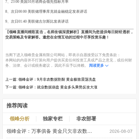
7、23:00 美国10月谘商会领先指标月率
8、次日00:00 美联储理事库克就金融稳定发表讲话
9、次日01:40 美联储古尔斯比发表讲话
【领峰直播间精彩直击，名师坐镇深度解析】直播间为您提供每日财经透析，
交易策略及专家解答。邀您在全情互动的过程中尽享投资乐趣！
当阁下进入领峰贵金属有限公司网站，即表示自愿接受以下免责条款：
本网站的内容并不打算向用户提供买卖任何投资工具或产品之意见，或任何财
务、法律、会计或税务建议， 因此不应予以倚赖。
阅读更多
上一篇:
领峰金评：9月非农数据割裂 黄金极致震荡洗盘
下一篇:
领峰金评：就业数据崩盘 黄金多头乘势反攻大涨
推荐阅读
领峰分析
独家专栏
非农部署
领峰金评：万事俱备 黄金只欠非农数据“东风”
2026-08-07