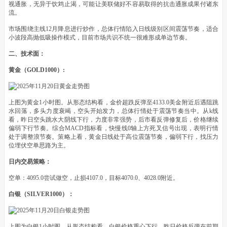
视通胀，无异于饮鸩止渴，可能让美联储好不容易取得的抗击通胀成果付诸东
流。
市场围绕主线12月降息进行炒作，总体行情陷入日线级别区间震荡节奏，适合
小波段高抛低吸操作模式，目前市场共识不统一很难形成单边节奏。
二、技术面：
黄金（GOLD1000）:
上图为黄金1小时图。从形态结构看，金价超跌反弹至4133.0美金附近后遇阻跳
水回落，多头力度衰竭，空头开始发力，总体行情处于震荡节奏当中。从k线
看，昨日空头跳水大阴线下行，力度非常强势，后市看反弹修复后，价格继续
偏弱下行节奏。综合MACD指标看，快慢线0轴上方死叉信号出现，表明行情
处于调整浪节奏。策略上看，黄金日线处于高位震荡节奏，偏弱下行，找压力
位埋伏空单思路为主。
日内交易策略：
空单：4095.0尝试做空，止损4107.0，目标4070.0、4028.0附近。
白银（SILVER1000）：
上图为白银1小时图。从形态结构看，白银价格重心下行，昨日价格反弹在前期