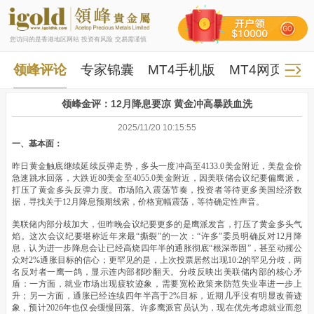
您访问的是香港地区网站 投资有风险 交易需谨慎
领峰评论
专家锦囊
MT4手机版
MT4网页版
领峰金评：12月降息要凉 黄金冲高暴跌血洗
2025/11/20 10:15:55
一、基本面：
昨日黄金触底继续延续反弹走势，多头一度冲高至4133.0美金附近，美盘金价
急速跳水回落，大跌近80美金至4055.0美金附近，因美联储会议纪要偏鹰派，
打压了黄金多头反弹力度。市场陷入震荡节奏，投资者等待更多美国经济数
据，寻找关于12月降息预期线索，价格宽幅震荡，等待确定性声音。
美联储内部分歧加大，但昨晚会议纪要更多的是鹰派发言，打压了黄金多头气
焰。这次会议纪要堪称近年来最“撕裂”的一次：“许多”委员明确反对12月降
息，认为进一步降息会让已经高烧四年半的通胀彻底“根深蒂固”，甚至动摇公
众对2%通胀目标的信心；更罕见的是，上次投票居然出现10:2的罕见分歧，两
名反对者一鹰一鸽，显示连内部都吵翻天。分歧反映出美联储内部的核心矛
盾：一方面，就业市场出现疲软迹象，需要宽松政策来防范失业率进一步上
升；另一方面，通胀已经连续四年半高于2%目标，近期几乎没有明显改善迹
象，预计2026年也仅会缓慢回落。许多鹰派官员认为，现在优先考虑就业而忽