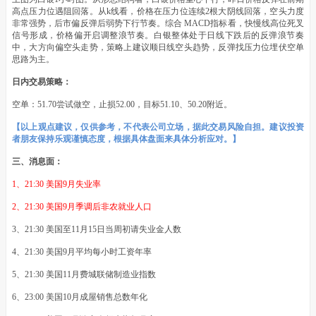
高点压力位遇阻回落。从k线看，价格在压力位连续2根大阴线回落，空头力度
非常强势，后市偏反弹后弱势下行节奏。综合 MACD指标看，快慢线高位死叉
信号形成，价格偏开启调整浪节奏。白银整体处于日线下跌后的反弹浪节奏
中，大方向偏空头走势，策略上建议顺日线空头趋势，反弹找压力位埋伏空单
思路为主。
日内交易策略：
空单：51.70尝试做空，止损52.00，目标51.10、50.20附近。
【以上观点建议，仅供参考，不代表公司立场，据此交易风险自担。建议投资
者朋友保持乐观谨慎态度，根据具体盘面来具体分析应对。】
三、消息面：
1、21:30 美国9月失业率
2、21:30 美国9月季调后非农就业人口
3、21:30 美国至11月15日当周初请失业金人数
4、21:30 美国9月平均每小时工资年率
5、21:30 美国11月费城联储制造业指数
6、23:00 美国10月成屋销售总数年化