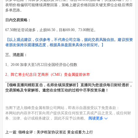
表明价格偏弱可能继续调整回落，策略上建议价格回踩关键支撑位企稳后博弈
多单思路。
日内交易策略：
67.50附近尝试做多，止损66.50，目标69.00、73.00附近。
【以上观点建议，仅供参考，不代表公司立场，据此交易风险自担。建议投资
者朋友保持乐观谨慎态度，根据具体盘面来具体分析应对。】
三、消息面：
1、20:00 加拿大至5月22日全国经济信心指数
2、阵亡将士纪念日 芝商所（CME）贵金属提前休市
【领峰直播间精彩直击，名师坐镇深度解析】直播间为您提供每日财经透析，
交易策略及专家解答。邀您在全情互动的过程中尽享投资乐趣！
当阁下进入领峰贵金属有限公司网站，即表示自愿接受以下免责条款：
本网站的内容并不打算向用户提供买卖任何投资工具或产品之意见，或任何财
务、法律、会计或税务建议， 因此不应予以倚赖。
阅读更多
上一篇:
领峰金评：美伊框架协议渐近 黄金或蓄力上行