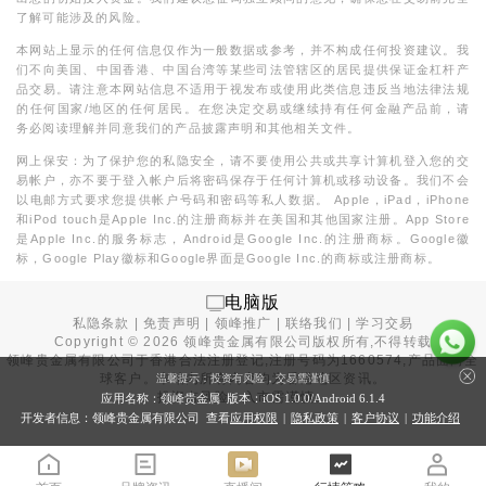
了解可能涉及的风险。
本网站上显示的任何信息仅作为一般数据或参考，并不构成任何投资建议。我
们不向美国、中国香港、中国台湾等某些司法管辖区的居民提供保证金杠杆产
品交易。请注意本网站信息不适用于视发布或使用此类信息违反当地法律法规
的任何国家/地区的任何居民。在您决定交易或继续持有任何金融产品前，请
务必阅读理解并同意我们的产品披露声明和其他相关文件。
网上保安：为了保护您的私隐安全，请不要使用公共或共享计算机登入您的交
易帐户，亦不要于登入帐户后将密码保存于任何计算机或移动设备。我们不会
以电邮方式要求您提供帐户号码和密码等私人数据。 Apple，iPad，iPhone
和iPod touch是Apple Inc.的注册商标并在美国和其他国家注册。App Store
是Apple Inc.的服务标志，Android是Google Inc.的注册商标。Google徽
标，Google Play徽标和Google界面是Google Inc.的商标或注册商标。
电脑版
私隐条款
|
免责声明
|
领峰推广
|
联络我们
|
学习交易
Copyright ©
2026
领峰贵金属有限公司版权所有,不得转载
领峰贵金属有限公司于
香港合法注册登记
,注册号码为1660574,产品面向全
球客户。本站内所有内容均为香港地区资讯。
温馨提示：投资有风险，交易需谨慎
投资有风险，入市需谨慎。
应用名称：领峰贵金属 版本：iOS
1.0.0
/Android
6.1.4
开发者信息：领峰贵金属有限公司 查看
应用权限
|
隐私政策
|
客户协议
|
功能介绍