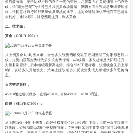
但目前来看，美伊达成协议仍存在一定的变数，尽管双方在关键细节上仍存分
歧，但“曙光已现”的信号已足以提振市场情绪。伊朗方面虽强调将继续管理海
峡，但同意将通行船只数量恢复至战前水平，这对全球能源供应链而言已是重
大利好，通胀缓和，降息预期提升，利多黄金。
二、技术面：
黄金（GOLD1000）:
从上图黄金1小时图来看，金价多头强势启动突破了近期整理三角形形态压力
线，走势由震荡走势转为多头浪走势行情。从k线看，多头起爆是大阳线拉升，
力量非常强势，后市继续看新高走势。综合MACD指标看，快慢线金叉后上穿
0轴，表明多头开始发力。策略上建议顺多头反攻势头找支撑埋伏多单思路为
主。
日内交易策略：
4550.0附近尝试做多，止损4520.0，目标4590.0、4630.0附近。
白银（SILVER1000）：
从上图白银4小时图来看，白银价格在高位压力位遇阻下跌，目前一浪主跌浪下
跌阶段，短线局部做2浪中枢整理节奏，待三浪回落到主要支撑区间可以低吸埋
伏多单思路，博弈多头超跌反弹行情。综合MACD指标看，快慢线0轴下方，