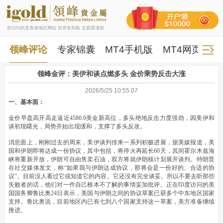
您访问的是香港地区网站 投资有风险 交易需谨慎
领峰评论
专家锦囊
MT4手机版
MT4网页版
领峰金评：美伊和谈点燃多头 金价乘势反击大涨
2026/5/25 10:55:07
一、基本面：
金价早盘高开高走逼近4580.0美金新高位，多头绝地反击力度强劲，因美伊和
谈初现曙光，局势开始出现缓和，支撑了多头反攻。
消息面上，刚刚过去的周末，美伊谈判传来一系列积极进展，据美媒报道，美
国和伊朗即将达成一份协议，其中包括，将停火再延长60天，其间霍尔木兹海
峡将重新开放，伊朗可自由售卖石油，双方将就伊朗核计划展开谈判。特朗普
在社交媒体发文，称“如果我与伊朗达成协议，那将会是一份好的、合适的协
议”。目前没人看过它或知道它的内容。它还没有完全谈妥。所以不要去听那些
失败者的话，他们对一件自己根本不了解的事情妄加批评。正在印度访问的美
国国务卿鲁比奥24日表示，美国与伊朗之间的协议草案已获多个中东地区国家
支持。鲁比奥说，目前地区内已有七到八个国家支持这一草案，美方准备继续
推进。