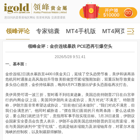
您访问的是香港地区网站 投资有风险 交易需谨慎
领峰评论
专家锦囊
MT4手机版
MT4网页版
领峰金评：金价连续暴跌 PCE恐再引爆空头
2026/5/28 9:51:41
一、基本面：
金价连续2日跳水暴跌至4400.0美金关口，延续了空头趋势节奏，美伊和谈再添
危机同时通胀走高风险抬升导致美联储货币紧缩预期加剧，双重压制导致黄金
多头信心崩溃，金价持续暴跌，晚间4月PCE数据出炉多头恐面临再次打击。
美伊局势可谓一波三折，暂时看不到结束迹象。美国总统特朗普27日在白宫举
行的内阁会议上说，美国同伊朗尚未达成协议，美方对此“不满意”。特朗普
称，伊朗方面非常希望达成协议，“目前他们还未做到”，“我们对此不满意，但
我们会满意的”。他同时威胁道，“摆在我们面前的只有两条路：要么达成协
议，要么我们就把活干完”，意指用军事手段实现目标。5月28日凌晨，伊朗议
会国家安全委员会负责人表示，伊朗不会因美国总统特朗普的言论而退缩，将
在与美国的谈判中“坚守红线”，也就是铀浓缩能力及浓缩铀库存，对霍尔木兹
海峡的控制权，以及制裁获得解除。