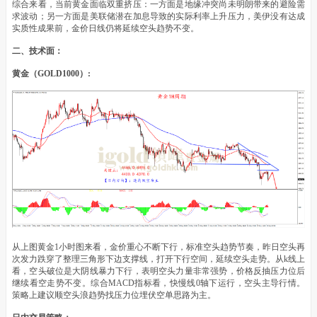
综合来看，当前黄金面临双重挤压：一方面是地缘冲突尚未明朗带来的避险需
求波动；另一方面是美联储潜在加息导致的实际利率上升压力，美伊没有达成
实质性成果前，金价日线仍将延续空头趋势不变。
二、技术面：
黄金（GOLD1000）:
从上图黄金1小时图来看，金价重心不断下行，标准空头趋势节奏，昨日空头再
次发力跌穿了整理三角形下边支撑线，打开下行空间，延续空头走势。从k线上
看，空头破位是大阴线暴力下行，表明空头力量非常强势，价格反抽压力位后
继续看空走势不变。综合MACD指标看，快慢线0轴下运行，空头主导行情。
策略上建议顺空头浪趋势找压力位埋伏空单思路为主。