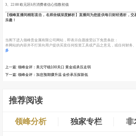
3、22:00 欧元区6月消费者信心指数初值
【领峰直播间精彩直击，名师坐镇深度解析】直播间为您提供每日财经透析，交
乐趣！
当阁下进入领峰贵金属有限公司网站，即表示自愿接受以下免责条款：
本网站的内容并不打算向用户提供买卖任何投资工具或产品之意见，或任何财务、
多
上一篇:
领峰金评：美元守稳100关口 黄金或承压走弱
下一篇:
领峰金评：加息预期骤升温 金价承压探新低
推荐阅读
领峰分析
独家专栏
非