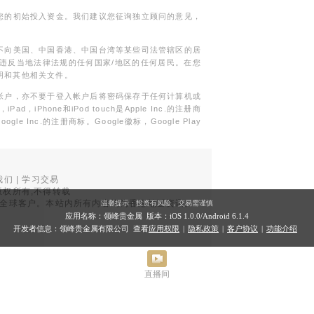
您的初始投入资金。我们建议您征询独立顾问的意见，
不向美国、中国香港、中国台湾等某些司法管辖区的居
违反当地法律法规的任何国家/地区的任何居民。在您
明和其他相关文件。
帐户，亦不要于登入帐户后将密码保存于任何计算机或
Phone和iPod touch是Apple Inc.的注册商
gle Inc.的注册商标。Google徽标，Google Play
我们
|
学习交易
权所有,不得转载
品面向全球客户。本站内所有内容均为香港地区资讯。
温馨提示：投资有风险，交易需谨慎
。
应用名称：领峰贵金属 版本：iOS
1.0.0
/Android
6.1.4
开发者信息：领峰贵金属有限公司 查看
应用权限
|
隐私政策
|
客户协议
|
功能介绍
直播间