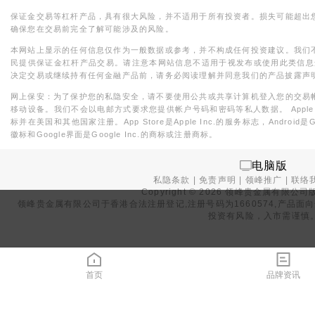
保证金交易等杠杆产品，具有很大风险，并不适用于所有投资者。损失可能超出
确保您在交易前完全了解可能涉及的风险。
本网站上显示的任何信息仅作为一般数据或参考，并不构成任何投资建议。我们
民提供保证金杠杆产品交易。请注意本网站信息不适用于视发布或使用此类信息
决定交易或继续持有任何金融产品前，请务必阅读理解并同意我们的产品披露声
网上保安：为了保护您的私隐安全，请不要使用公共或共享计算机登入您的交易
移动设备。我们不会以电邮方式要求您提供帐户号码和密码等私人数据。 Apple，iPad，i
标并在美国和其他国家注册。App Store是Apple Inc.的服务标志，Android是Goo
徽标和Google界面是Google Inc.的商标或注册商标。
电脑版
私隐条款
|
免责声明
|
领峰推广
|
联络
Copyright ©
2026
领峰贵金属有限公司版
领峰贵金属有限公司于
香港合法注册登记
,注册号码为1660574,产
投资有风险，入市需谨慎
首页
品牌资讯