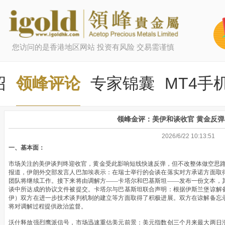
您访问的是香港地区网站 投资有风险 交易需谨慎
绍
领峰评论
专家锦囊
MT4手
领峰金评：美伊和谈收官 黄金反
2026/6/22 10:13:51
一、基本面：
市场关注的美伊谈判终迎收官，黄金受此影响短线快速反弹，但不改整体做空思路
报道，伊朗外交部发言人巴加埃表示：在瑞士举行的会谈在落实对方承诺方面取
团队将继续工作。接下来将由调解方——卡塔尔和巴基斯坦——发布一份文本，
谈中所达成的协议文件被提交。卡塔尔与巴基斯坦联合声明：根据伊斯兰堡谅解
伊）双方在进一步技术谈判机制的建立等方面取得了积极进展。双方在谅解备忘
将对调解过程提供政治监督。
沃什释放强烈鹰派信号，市场迅速重估美元前景：美元指数创三个月来最大两日