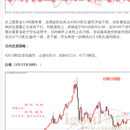
从上图黄金1小时图来看，近期金价自高点4368.0美元/盎司开始下跌，当前最低达到
体的交易重心大保持下行。均线系统上，价格低于MA60及MA100，且MA60下
预示着黄金处于空头走势中。日内操作上依托上压力线，尝试逢高做空的操作思路，
关注4175.0美元/盎司一线，若下破，空头将进一步测试4121.0美元/盎司附近。
日内交易策略：
4265.0附近尝试做空，止损4295.0，目标4215.0、4175.0附近。
白银（SILVER1000）：