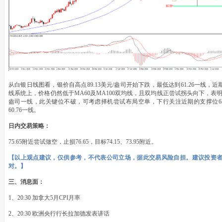
从白银日线图看，银价自高点89.13美元/盎司开始下跌，最低达到61.26一线
线系统上，价格仍然低于MA60及MA100双均线，且双均线正尝试拐头向下，表明
盎司一线，此关键位不破，可考虑择机尝试布局空单，下行关注近期的支撑位63
60.76一线。
日内交易策略：
75.65附近尝试做空，止损76.65，目标74.15、73.95附近。
【以上观点建议，仅供参考，不代表公司立场，据此交易风险自担。建议投资
对。】
三、消息面：
1、20:30 加拿大5月CPI月率
2、20:30 欧洲央行行长拉加德发表讲话