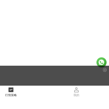
行情策略
我的