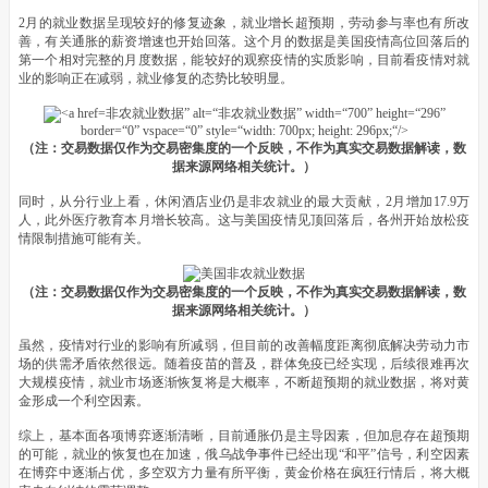
2月的就业数据呈现较好的修复迹象，就业增长超预期，劳动参与率也有所改
善，有关通胀的薪资增速也开始回落。这个月的数据是美国疫情高位回落后的
第一个相对完整的月度数据，能较好的观察疫情的实质影响，目前看疫情对就
业的影响正在减弱，就业修复的态势比较明显。
非农就业数据” alt=“非农就业数据” width=“700” height=“296”
border=“0” vspace=“0” style=“width: 700px; height: 296px;“/>
（注：交易数据仅作为交易密集度的一个反映，不作为真实交易数据解读，数
据来源网络相关统计。）
同时，从分行业上看，休闲酒店业仍是非农就业的最大贡献，2月增加17.9万
人，此外医疗教育本月增长较高。这与美国疫情见顶回落后，各州开始放松疫
情限制措施可能有关。
（注：交易数据仅作为交易密集度的一个反映，不作为真实交易数据解读，数
据来源网络相关统计。）
虽然，疫情对行业的影响有所减弱，但目前的改善幅度距离彻底解决劳动力市
场的供需矛盾依然很远。随着疫苗的普及，群体免疫已经实现，后续很难再次
大规模疫情，就业市场逐渐恢复将是大概率，不断超预期的就业数据，将对黄
金形成一个利空因素。
综上，基本面各项博弈逐渐清晰，目前通胀仍是主导因素，但加息存在超预期
的可能，就业的恢复也在加速，俄乌战争事件已经出现“和平”信号，利空因素
在博弈中逐渐占优，多空双方力量有所平衡，黄金价格在疯狂行情后，将大概