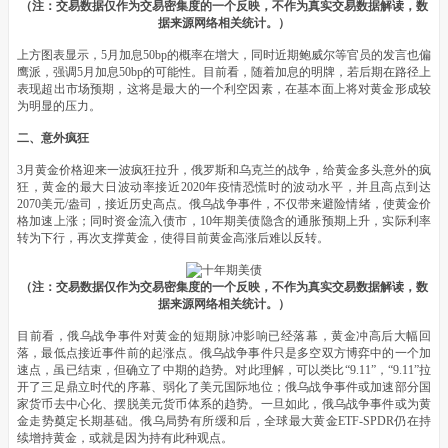
（注：交易数据仅作为交易密集度的一个反映，不作为真实交易数据解读，数
据来源网络相关统计。）
上方图表显示，5月加息50bp的概率在增大，同时近期鲍威尔等官员的发言也偏
鹰派，强调5月加息50bp的可能性。目前看，随着加息的明牌，若后期在路径上
表现超出市场预期，这将是最大的一个利空因素，在基本面上将对黄金形成较
为明显的压力。
二、意外疯狂
3月黄金价格迎来一波疯狂拉升，俄罗斯和乌克兰的战争，给黄金多头意外的疯
狂，黄金的最大日波动率接近2020年疫情恐慌时的波动水平，并且高点到达
2070美元/盎司，接近历史高点。俄乌战争事件，不仅带来避险情绪，使黄金价
格加速上涨；同时资金流入债市，10年期美债隐含的通胀预期上升，实际利率
转为下行，再次支撑黄金，使得目前黄金高涨后难以反转。
（注：交易数据仅作为交易密集度的一个反映，不作为真实交易数据解读，数
据来源网络相关统计。）
目前看，俄乌战争事件对黄金的短期脉冲影响已经落幕，黄金冲高后大幅回
落，最低点接近事件前的起涨点。俄乌战争事件只是多空双方博弈中的一个加
速点，虽已结束，但确立了中期的趋势。对此理解，可以类比“9.11”，“9.11”拉
开了三足鼎立时代的序幕、弱化了美元国际地位；俄乌战争事件或加速部分国
家货币去中心化、摆脱美元货币体系的趋势。一旦如此，俄乌战争事件或为黄
金走势奠定长期基础。俄乌局势有所缓和后，全球最大黄金ETF-SPDR仍在持
续增持黄金，或就是因为持有此种观点。