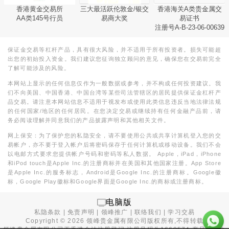
香港黄金交易所
三大最活跃伦敦金/银交
香港海关A类贵金属交
AA类145号行员
易商大奖
易证书
注册号A-B-23-06-00639
保证金交易等杠杆产品，具有很大风险，并不适用于所有投资者。损失可能超
出您的初始投入资金。我们建议您征询独立顾问的意见，确保您在交易前完全
了解可能涉及的风险。
本网站上显示的任何信息仅作为一般数据或参考，并不构成任何投资建议。我
们不向美国、中国香港、中国台湾等某些司法管辖区的居民提供保证金杠杆产
品交易。请注意本网站信息不适用于视发布或使用此类信息违反当地法律法规
的任何国家/地区的任何居民。在您决定交易或继续持有任何金融产品前，请
务必阅读理解并同意我们的产品披露声明和其他相关文件。
网上保安：为了保护您的私隐安全，请不要使用公共或共享计算机登入您的交
易帐户，亦不要于登入帐户后将密码保存于任何计算机或移动设备。我们不会
以电邮方式要求您提供帐户号码和密码等私人数据。 Apple，iPad，iPhone
和iPod touch是Apple Inc.的注册商标并在美国和其他国家注册。App Store
是Apple Inc.的服务标志，Android是Google Inc.的注册商标。Google徽
标，Google Play徽标和Google界面是Google Inc.的商标或注册商标。
电脑版
私隐条款
|
免责声明
|
领峰推广
|
联络我们
|
学习交易
Copyright ©
2026
领峰贵金属有限公司版权所有,不得转载