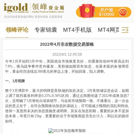
您访问的是香港地区网站 投资有风险 交易需谨慎
领峰评论
专家锦囊
MT4手机版
MT4网页版
2022年4月非农数据交易策略
2022/4/1 12:45:58
今年2月开始到3月中旬，美国就业市场恢复良好，但通胀却创40年新高达到
7.9%，俄乌战争事件意外爆发，美联储如期宣布加息，在基本面的各项博弈
中，黄金经历连续近300美元的单边上涨，开始回落，陷入调整。
一、3月明牌
整个3月博弈中，最大的明牌是美联储的加息决定。3月美联储议息会议，如期
上调了联邦基准利率至0.25%-0.50%区间，通过点阵图传递了2022年或将加息7
次，且明确了5月将给出缩表细节，与会前市场预期一致。不难看出，这一次会
议的意义在于，在符合预期推动加息的基础上，尽可能减少预期的混乱和扰动,
使得一直悬而未决的加息措施变成明牌。其实在加息初期，重要的从来不是加
息本身，毕竟只有25bp，更重要的在于市场预期是否充分计入，和以后的路径
如何。