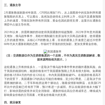
三、通胀主导
2月通胀数据刷新40年新高，CPI同比增加7.9%，从上面图表中的实际利率和通
胀预期的关系上，可以看出，虽然加息使得名义利率上升，但远不及通胀预期
上升的速度，导致实际利率有所回落，黄金也因此获得支撑，这显示出通胀在
博弈中占据主导作用。
2021年以来，供需两侧的扰动使得美国通胀持续超预期，2022年开年意外因素
又增加，俄乌战争事件，美欧对俄制裁引发原油等大宗商品的暴涨，使得通胀
上升的速度增加。从核心CPI的数值上看，目前的通胀上升速度已超过20世界
60年代末大通胀初期的态势，市场对于滞涨的担忧加剧，更加支撑黄金价格。
（注：交易数据仅作为交易密集度的一个反映，不作为真实交易数据解读，数
据来源网络相关统计。）
这轮通胀上升将持续多久，一是取决于俄乌战争事件带来的额外通胀风险。由
于美国的能源结构，能源价格涨对于美国通胀预期上升具有很大影响。如果能
源价格3月和4月的均价在120左右，年内美国通胀能破9%。在能源价格居高不
下的背景下，美国通胀CPI的高位可能仍将继续，至少到2季度。二是取决于供
需两侧的驱动。二手车和租房这两个驱动点，随着疫情影响降温，在美国CPI
环比中的贡献已经有所下降，预计将进一步减弱。所以在能源价格未大幅下
行，影响供需的疫情并未完全消除前，通胀持续在高位仍将成常态，继续成为
影响黄金价格的主导因素，对黄金价格最大的支撑。
四、就业修复