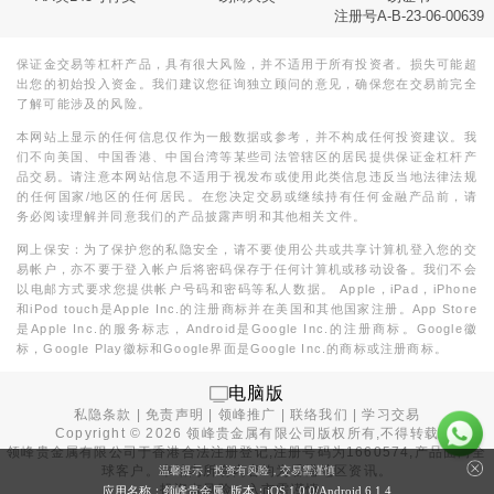
注册号A-B-23-06-00639
保证金交易等杠杆产品，具有很大风险，并不适用于所有投资者。损失可能超
出您的初始投入资金。我们建议您征询独立顾问的意见，确保您在交易前完全
了解可能涉及的风险。
本网站上显示的任何信息仅作为一般数据或参考，并不构成任何投资建议。我
们不向美国、中国香港、中国台湾等某些司法管辖区的居民提供保证金杠杆产
品交易。请注意本网站信息不适用于视发布或使用此类信息违反当地法律法规
的任何国家/地区的任何居民。在您决定交易或继续持有任何金融产品前，请
务必阅读理解并同意我们的产品披露声明和其他相关文件。
网上保安：为了保护您的私隐安全，请不要使用公共或共享计算机登入您的交
易帐户，亦不要于登入帐户后将密码保存于任何计算机或移动设备。我们不会
以电邮方式要求您提供帐户号码和密码等私人数据。 Apple，iPad，iPhone
和iPod touch是Apple Inc.的注册商标并在美国和其他国家注册。App Store
是Apple Inc.的服务标志，Android是Google Inc.的注册商标。Google徽
标，Google Play徽标和Google界面是Google Inc.的商标或注册商标。
电脑版
私隐条款
|
免责声明
|
领峰推广
|
联络我们
|
学习交易
Copyright ©
2026
领峰贵金属有限公司版权所有,不得转载
领峰贵金属有限公司于
香港合法注册登记
,注册号码为1660574,产品面向全
球客户。本站内所有内容均为香港地区资讯。
温馨提示：投资有风险，交易需谨慎
投资有风险，入市需谨慎。
应用名称：领峰贵金属 版本：iOS
1.0.0
/Android
6.1.4