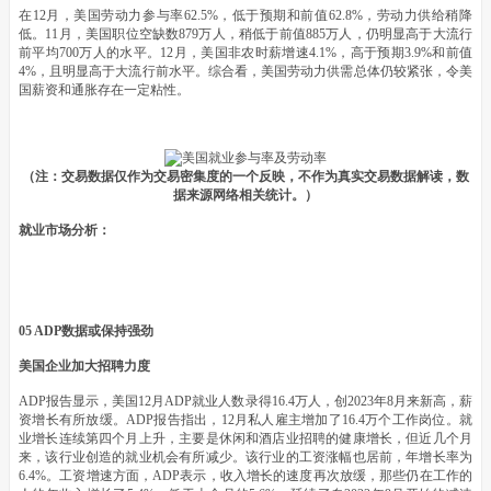
在12月，美国劳动力参与率62.5%，低于预期和前值62.8%，劳动力供给稍降
低。11月，美国职位空缺数879万人，稍低于前值885万人，仍明显高于大流行
前平均700万人的水平。12月，美国非农时薪增速4.1%，高于预期3.9%和前值
4%，且明显高于大流行前水平。综合看，美国劳动力供需总体仍较紧张，令美
国薪资和通胀存在一定粘性。
（注：交易数据仅作为交易密集度的一个反映，不作为真实交易数据解读，数
据来源网络相关统计。）
就业市场分析：
05 ADP数据或保持强劲
美国企业加大招聘力度
ADP报告显示，美国12月ADP就业人数录得16.4万人，创2023年8月来新高，薪
资增长有所放缓。ADP报告指出，12月私人雇主增加了16.4万个工作岗位。就
业增长连续第四个月上升，主要是休闲和酒店业招聘的健康增长，但近几个月
来，该行业创造的就业机会有所减少。该行业的工资涨幅也居前，年增长率为
6.4%。工资增速方面，ADP表示，收入增长的速度再次放缓，那些仍在工作的