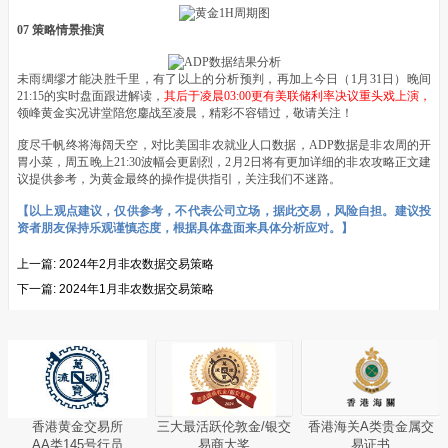
07 策略情景推演
未雨绸缪才能决胜千里，有了以上的分析预判，再加上今日（1月31日）晚间
21:15的实时盘面跟进解读，
其后于凌晨03:00更有美联储利率决议重头戏上演，
领峰黄金实况讲堂陪您鏖战至凌晨，精彩不容错过，敬请关注！
度尽千帆终将海阔天空，对比美国非农就业人口数据，ADP数据是非农周的开
胃小菜，周五晚上21:30波幅会更剧烈，2月2日将有更加详细的非农攻略正文建
议提供参考，为黄金最终的操作提供指引，关注我们不迷路。
【以上观点建议，仅供参考，不代表公司立场，据此交易，风险自担。建议投
资者朋友保持乐观谨慎态度，根据具体盘面来具体分析应对。】
上一篇:
2024年2月非农数据交易策略
下一篇:
2024年1月非农数据交易策略
香港黄金交易所
三大最活跃伦敦金/银交
香港海关A类贵金属交
AA类145号行员
易商大奖
易证书