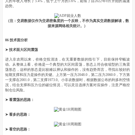
人的年收入增长了5.4%，低于上个月的5.6%，延续了自2022年9月开始的减速
趋势。
（注：交易数据仅作为交易密集度的一个反映，不作为真实交易数据解读，数
据来源网络相关统计。）
06 技术面分析
➤ 技术面大区间震荡
进入非农周以来，价格交投清淡，在无重要数据的指引下，目前保持窄幅波
动。从整体上看，价格是一个典型的大区间震荡，形态上符合收缩型的三角震
荡形态，这样的形态是比较难以辨认和操作的，没有趋势而言，寻找出较好的
短期支撑和压力是操作的关键。上方第一压力2048.0，第二压力2060.0，下方第
一支撑在2001.0，第二支撑1973.0。小非农数据时，根据数据公布的利多利空情
况，结合支撑和压力位的破位情况，可以灵活选择方案对应操作，注意严格控
制仓位风险。
➤ 看震荡的思路：
➤ 看多的思路：
➤ 看空的思路：