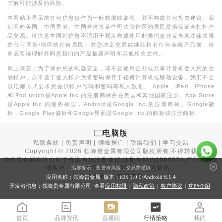
了解可能涉及的风险。
本网站上显示的任何信息仅作为一般数据或参考，并不构成任何投资建议。我
们不向美国、中国香港、中国台湾等某些司法管辖区的居民提供保证金杠杆产
品交易。请注意本网站信息不适用于视发布或使用此类信息违反当地法律法规
的任何国家/地区的任何居民。在您决定交易或继续持有任何金融产品前，请
务必阅读理解并同意我们的产品披露声明和其他相关文件。
网上保安：为了保护您的私隐安全，请不要使用公共或共享计算机登入您的交
易帐户，亦不要于登入帐户后将密码保存于任何计算机或移动设备。我们不会
以电邮方式要求您提供帐户号码和密码等私人数据。 Apple，iPad，iPhone
和iPod touch是Apple Inc.的注册商标并在美国和其他国家注册。App Store
是Apple Inc.的服务标志，Android是Google Inc.的注册商标。Google徽
标，Google Play徽标和Google界面是Google Inc.的商标或注册商标。
电脑版
私隐条款
|
免责声明
|
领峰推广
|
联络我们
|
学习交易
Copyright ©
2026
领峰贵金属有限公司版权所有,不得转载
领峰贵金属有限公司于
香港合法注册登记
,注册号码为1660574,产品面向全
球客户。本站内所有内容均为香港地区资讯。
温馨提示：投资有风险，交易需谨慎
投资有风险，入市需谨慎。
应用名称：领峰贵金属 版本：iOS
1.0.0
/Android
6.1.4
开发者信息：领峰贵金属有限公司 查看
应用权限
|
隐私政策
|
客户协议
|
功能介绍
首页
品牌资讯
直播间
行情策略
我的