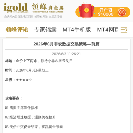
您访问的是香港地区网站 投资有风险 交易需谨慎
领峰评论
专家锦囊
MT4手机版
MT4网页版
2026年6月非农数据交易策略—前篇
2026/6/3 11:26:21
标题：
金价上下两难，静待小非农拨云见日
时间：
2026年6月3日/星期三
星级：
★★★★☆
攻略要点：
01 鹰派主席沃什接棒
02 经济增速放缓，通胀仍在抬升
03 美伊冲突仍未结束，扰乱黄金节奏