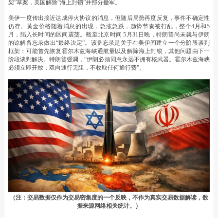
架”草案，美国解除“海上封锁”并部分撤军。
美伊一度传出接近达成停火协议的消息，但随后局势再度反复，事件不确定性
仍存。黄金价格随着消息的出现，急涨急跌，趋势节奏被打乱，整个4月和5
月，陷入长时间的区间震荡。截至北京时间 5月31日晚，特朗普尚未就与伊朗
的谅解备忘录做出“最终决定”。该备忘录是关于在美伊间建立一个分阶段谈判
框架：可能首先恢复霍尔木兹海峡通航量以及解除海上封锁，其他问题由下一
阶段谈判解决。特朗普强调，“伊朗必须同意永远不拥有核武器。霍尔木兹海峡
必须立即开放，双向通行无阻，不收取任何通行费”。
（注：交易数据仅作为交易密集度的一个反映，不作为真实交易数据解读，数
据来源网络相关统计。）