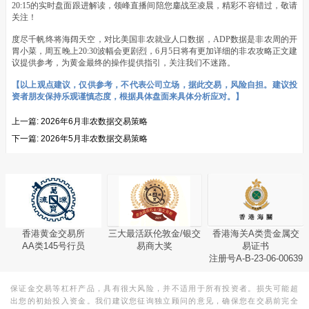
20:15的实时盘面跟进解读，领峰直播间陪您鏖战至凌晨，精彩不容错过，敬请
关注！
度尽千帆终将海阔天空，对比美国非农就业人口数据，ADP数据是非农周的开
胃小菜，周五晚上20:30波幅会更剧烈，6月5日将有更加详细的非农攻略正文建
议提供参考，为黄金最终的操作提供指引，关注我们不迷路。
【以上观点建议，仅供参考，不代表公司立场，据此交易，风险自担。建议投
资者朋友保持乐观谨慎态度，根据具体盘面来具体分析应对。】
上一篇:
2026年6月非农数据交易策略
下一篇:
2026年5月非农数据交易策略
香港黄金交易所
三大最活跃伦敦金/银交
香港海关A类贵金属交
AA类145号行员
易商大奖
易证书
注册号A-B-23-06-00639
保证金交易等杠杆产品，具有很大风险，并不适用于所有投资者。损失可能超
出您的初始投入资金。我们建议您征询独立顾问的意见，确保您在交易前完全