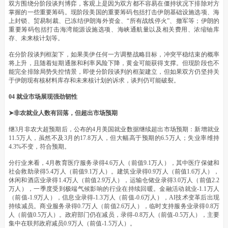
双方围绕分阶段谈判博弈，客观上是因为双方都不容易在僵持状况下排除对方
掌握的一些重要筹码。现阶段美国的重要筹码包括打击伊朗基础设施选项、海
上封锁、贸易制裁、已冻结伊朗海外资金、“所有战线停火”、撤军等；伊朗的
重要筹码包括打击海湾能源设施选项、海峡通航量以及相关费用、浓缩铀库
存、未来核计划等。
在分阶段谈判框架下，如果美伊任何一方调整战略目标，冲突平稳结束的概率
将上升，且随着短期通胀和利率风险下降，黄金可能获得支撑。但现阶段也不
能完全排除局势失控情景，即使分阶段谈判的框架建立，但如果双方仍坚持关
于伊朗现有核材料库存和未来核计划的诉求，谈判仍可能破裂。
04 就业
市场
展现强劲韧性
➤非农就业人数有回落，但超出市场预期
继3月非农大超预期后，公布的4月美国就业数据继续超出市场预期：新增就业
11.5万人，虽然不及3月的17.8万人，但大幅高于预期的6.5万人；失业率维持
4.3%不变，符合预期。
分行业来看，4月教育医疗服务录得4.6万人（前值9.1万人），其中医疗保健和
社会救助录得5.4万人（前值9.1万人）。建筑业录得0.9万人（前值1.6万人），
休闲和酒店业录得1.4万人（前值2.9万人），运输仓储业录得3.0万人（前值2.2
万人），一季度受到极端气候影响的行业在持续回暖。金融活动就业-1.1万人
（前值-1.9万人），信息业录得-1.3万人（前值-0.6万人），AI技术变革后出现
持续减员。商业服务录得0.7万人（前值2.6万人），临时支持服务业录得0.8万
人（前值0.5万人）。政府部门仍在减员，录得-0.8万人（前值-0.5万人），主要
集中在联邦政府减员0.9万人（前值-1.5万人）。