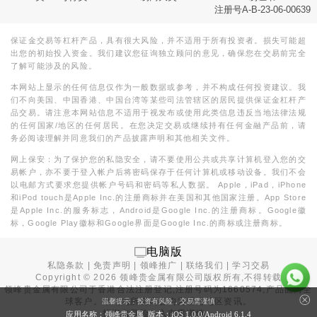
注册号A-B-23-06-00639
保证金交易等杠杆产品，具有很大风险，并不适用于所有投资者。损失可能超
出您的初始投入资金。我们建议您征询独立顾问的意见，确保您在交易前完全
了解可能涉及的风险。
本网站上显示的任何信息仅作为一般数据或参考，并不构成任何投资建议。我
们不向美国、中国香港、中国台湾等某些司法管辖区的居民提供保证金杠杆产
品交易。请注意本网站信息不适用于视发布或使用此类信息违反当地法律法规
的任何国家/地区的任何居民。在您决定交易或继续持有任何金融产品前，请
务必阅读理解并同意我们的产品披露声明和其他相关文件。
网上保安：为了保护您的私隐安全，请不要使用公共或共享计算机登入您的交
易帐户，亦不要于登入帐户后将密码保存于任何计算机或移动设备。我们不会
以电邮方式要求您提供帐户号码和密码等私人数据。 Apple，iPad，iPhone
和iPod touch是Apple Inc.的注册商标并在美国和其他国家注册。App Store
是Apple Inc.的服务标志，Android是Google Inc.的注册商标。Google徽
标，Google Play徽标和Google界面是Google Inc.的商标或注册商标。
电脑版
私隐条款
|
免责声明
|
领峰推广
|
联络我们
|
学习交易
Copyright ©
2026
领峰贵金属有限公司版权所有,不得转载
领峰贵金属有限公司于
香港合法注册登记
,注册号码为1660574,产品面向全
球客户。本站内所有内容均为香港地区资讯。
温馨提示：投资有风险，交易需谨慎
投资有风险，入市需谨慎。
应用名称：领峰贵金属 版本：iOS
1.0.0
/Android
6.1.4