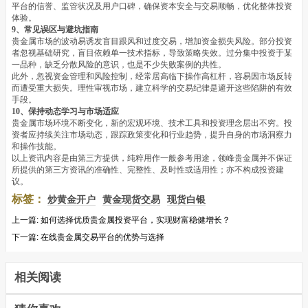
平台的信誉、监管状况及用户口碑，确保资本安全与交易顺畅，优化整体投资
体验。
9、常见误区与避坑指南
贵金属市场的波动易诱发盲目跟风和过度交易，增加资金损失风险。部分投资
者忽视基础研究，盲目依赖单一技术指标，导致策略失效。过分集中投资于某
一品种，缺乏分散风险的意识，也是不少失败案例的共性。
此外，忽视资金管理和风险控制，经常居高临下操作高杠杆，容易因市场反转
而遭受重大损失。理性审视市场，建立科学的交易纪律是避开这些陷阱的有效
手段。
10、保持动态学习与市场适应
贵金属市场环境不断变化，新的宏观环境、技术工具和投资理念层出不穷。投
资者应持续关注市场动态，跟踪政策变化和行业趋势，提升自身的市场洞察力
和操作技能。
以上资讯内容是由第三方提供，纯粹用作一般参考用途，领峰贵金属并不保证
所提供的第三方资讯的准确性、完整性、及时性或适用性；亦不构成投资建
议。
标签：
炒黄金开户
黄金现货交易
现货白银
上一篇:
如何选择优质贵金属投资平台，实现财富稳健增长？
下一篇:
在线贵金属交易平台的优势与选择
相关阅读