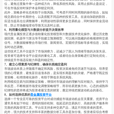
位，避免过度集中单一品种或方向，降低系统性风险。采用止损和止盈设定，
可在市场反转时保护本金和锁定利润。
此外，策略多样化也有助于分散风险。可考虑不同时间周期的操作组合，如短
线交易结合中长期持仓，以及搭配不同品种的投资工具。在波动加剧的阶段，
应适当提高仓位调整频率，利用波动性获得更多交易机会，同时保持资金流动
性，防止市场极端变动导致无法及时止损。
6、利用量化模型与大数据分析提升决策效率
现代贵金属投资正逐步借助量化投资模型和大数据技术优化操作。通过历史数
据回测、机器学习算法等手段建立预测模型，可以揭示隐藏的价格规律和交易
信号。大数据能够整合市场行情、新闻资讯、宏观经济指标等多维信息，实现
实时动态调整。
这些技术工具不仅提升了市场洞察力，还减少了因人为情绪导致的决策失误。
投资者可选择专业平台提供的量化工具，或者结合自身策略进行定制化优化，
持续提升市场适应能力和盈利稳定性。
7、建立心理素质与纪律性，确保长线稳定盈利
市场波动本质上伴随着不确定和风险，投资决策难免经历迷茫与波动。培养坚
强的心理素质，避免盲目追涨杀跌，是实现长期盈利的关键。严格遵守既定投
资策略，杜绝情绪化操作，有助于降低非系统风险。
利用模拟交易与回测验证策略，增强对市场波动的理解与应对能力。保持学习
和反思，不断根据市场变化调整策略细节，而非轻易更换方向。心态的成熟和
纪律性的坚持将成为投资者最宝贵的财富，奠定持续把握波动机会的基石。
8、如何选择优质的
贵金属投资平台
选择一个专业且可靠的投资平台对成功捕捉市场波动机会至关重要。优质平台
通常具有如下特征：透明的报价机制、低延迟的交易执行、高效的客户服务和
完善的风险管理工具。平台应支持多种交易产品，满足不同投资者的需求。
此外，强大的技术支持和丰富的数据分析工具亦是加分项。投资者应综合考察