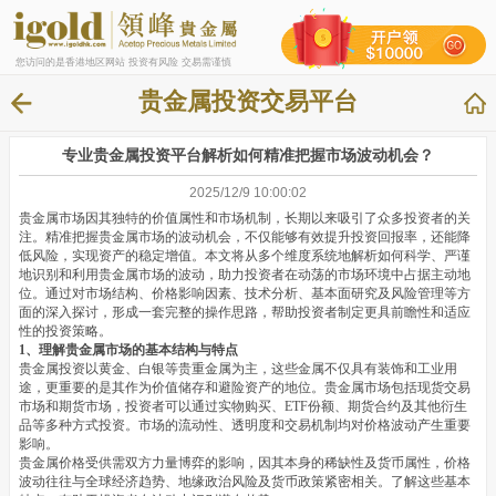
您访问的是香港地区网站 投资有风险 交易需谨慎
贵金属投资交易平台
专业贵金属投资平台解析如何精准把握市场波动机会？
2025/12/9 10:00:02
贵金属市场因其独特的价值属性和市场机制，长期以来吸引了众多投资者的关
注。精准把握贵金属市场的波动机会，不仅能够有效提升投资回报率，还能降
低风险，实现资产的稳定增值。本文将从多个维度系统地解析如何科学、严谨
地识别和利用贵金属市场的波动，助力投资者在动荡的市场环境中占据主动地
位。通过对市场结构、价格影响因素、技术分析、基本面研究及风险管理等方
面的深入探讨，形成一套完整的操作思路，帮助投资者制定更具前瞻性和适应
性的投资策略。
1、理解贵金属市场的基本结构与特点
贵金属投资以黄金、白银等贵重金属为主，这些金属不仅具有装饰和工业用
途，更重要的是其作为价值储存和避险资产的地位。贵金属市场包括现货交易
市场和期货市场，投资者可以通过实物购买、ETF份额、期货合约及其他衍生
品等多种方式投资。市场的流动性、透明度和交易机制均对价格波动产生重要
影响。
贵金属价格受供需双方力量博弈的影响，因其本身的稀缺性及货币属性，价格
波动往往与全球经济趋势、地缘政治风险及货币政策紧密相关。了解这些基本