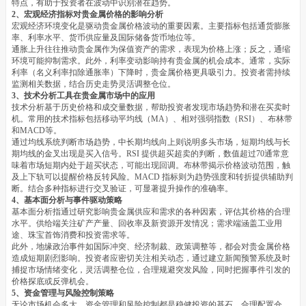
特点，有助于投资者在波动中识别潜在趋势。
2、宏观经济指标对贵金属价格的影响分析
宏观经济环境变化是驱动贵金属价格波动的重要因素。主要指标包括通货膨胀
率、利率水平、货币供应量及国际储备货币地位等。
通胀上升往往推动贵金属作为保值资产的需求，表现为价格上涨；反之，通缩
环境可能抑制需求。此外，利率变动影响持有贵金属的机会成本。通常，实际
利率（名义利率扣除通胀率）下降时，贵金属价格更具吸引力。投资者需持续
监测相关数据，结合历史走势灵活调整仓位。
3、技术分析工具在贵金属市场中的应用
技术分析基于历史价格和成交量数据，帮助投资者发现市场趋势和潜在买卖时
机。常用的技术指标包括移动平均线（MA）、相对强弱指数（RSI）、布林带
和MACD等。
通过均线系统判断市场趋势，中长期均线向上则说明多头市场，短期均线与长
期均线的金叉出现是买入信号。RSI 提供超买超卖的判断，数值超过70通常意
味着市场短期内处于超买状态，可能出现回调。布林带揭示价格波动范围，触
及上下轨可以提醒价格反转风险。MACD 指标则为趋势强度和转折提供辅助判
断。结合多种指标进行交叉验证，可显著提升操作的准确率。
4、基本面分析与事件驱动策略
基本面分析指通过研究影响贵金属供应和需求的各种因素，评估其价格的合理
水平。供给端关注矿产产量、回收率及新资源开发情况；需求端涵盖工业用
途、珠宝首饰消费和投资需求等。
此外，地缘政治事件如国际冲突、经济制裁、政策调整等，都会对贵金属价格
造成短期剧烈影响。投资者应密切关注相关动态，通过建立新闻预警系统及时
捕捉市场情绪变化，灵活调整仓位，合理规避突发风险，同时把握事件引发的
价格探底或反弹机会。
5、资金管理与风险控制策略
无论市场机会多大，资金管理和风险控制都是稳健投资的基石。合理配置仓