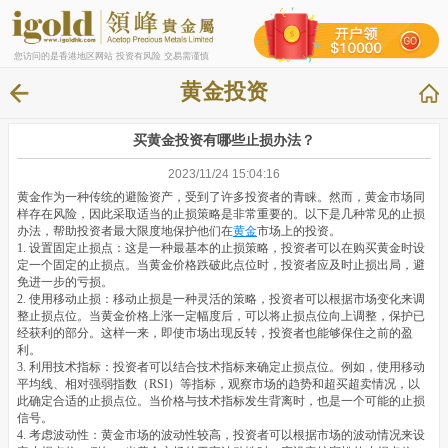
您访问的是香港地区网站 投资有风险 交易需谨慎
黄金投资
买黄金投资有哪些止损办法？
2023/11/24 15:04:16
黄金作为一种传统的避险资产，受到了许多投资者的青睐。然而，黄金市场同
样存在风险，因此采取适当的止损策略是非常重要的。以下是几种常见的止损
办法，帮助投资者最大限度地保护他们在
黄金
市场上的投资。
1. 设置固定止损点：这是一种最基本的止损策略，投资者可以在购买黄金时设
定一个固定的止损点。当黄金价格跌破此点位时，投资者应及时止损出局，避
免进一步的亏损。
2. 使用移动止损：移动止损是一种灵活的策略，投资者可以根据市场变化来调
整止损点位。当黄金价格上涨一定幅度后，可以将止损点位向上调整，保护已
经获利的部分。这样一来，即使市场出现反转，投资者也能够保住之前的盈
利。
3. 利用技术指标：投资者可以结合技术指标来确定止损点位。例如，使用移动
平均线、相对强弱指数（RSI）等指标，观察市场的趋势和超买超卖情况，以
此确定合适的止损点位。当价格与技术指标发生背离时，也是一个可能的止损
信号。
4. 考虑波动性：黄金市场的波动性较高，投资者可以根据市场的波动情况来设