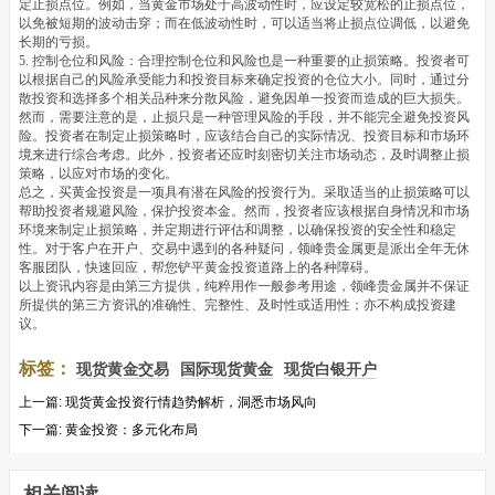
定止损点位。例如，当黄金市场处于高波动性时，应设定较宽松的止损点位，
以免被短期的波动击穿；而在低波动性时，可以适当将止损点位调低，以避免
长期的亏损。
5. 控制仓位和风险：合理控制仓位和风险也是一种重要的止损策略。投资者可
以根据自己的风险承受能力和投资目标来确定投资的仓位大小。同时，通过分
散投资和选择多个相关品种来分散风险，避免因单一投资而造成的巨大损失。
然而，需要注意的是，止损只是一种管理风险的手段，并不能完全避免投资风
险。投资者在制定止损策略时，应该结合自己的实际情况、投资目标和市场环
境来进行综合考虑。此外，投资者还应时刻密切关注市场动态，及时调整止损
策略，以应对市场的变化。
总之，买黄金投资是一项具有潜在风险的投资行为。采取适当的止损策略可以
帮助投资者规避风险，保护投资本金。然而，投资者应该根据自身情况和市场
环境来制定止损策略，并定期进行评估和调整，以确保投资的安全性和稳定
性。对于客户在开户、交易中遇到的各种疑问，领峰贵金属更是派出全年无休
客服团队，快速回应，帮您铲平黄金投资道路上的各种障碍。
以上资讯内容是由第三方提供，纯粹用作一般参考用途，领峰贵金属并不保证
所提供的第三方资讯的准确性、完整性、及时性或适用性；亦不构成投资建
议。
标签：
现货黄金交易
国际现货黄金
现货白银开户
上一篇:
现货黄金投资行情趋势解析，洞悉市场风向
下一篇:
黄金投资：多元化布局
相关阅读