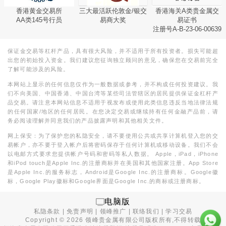
香港黄金交易所
三大最活跃伦敦金/银交
香港海关A类贵金属交
AA类145号行员
易商大奖
易证书
注册号A-B-23-06-00639
保证金交易等杠杆产品，具有很大风险，并不适用于所有投资者。损失可能超
出您的初始投入资金。我们建议您征询独立顾问的意见，确保您在交易前完全
了解可能涉及的风险。
本网站上显示的任何信息仅作为一般数据或参考，并不构成任何投资建议。我
们不向美国、中国香港、中国台湾等某些司法管辖区的居民提供保证金杠杆产
品交易。请注意本网站信息不适用于视发布或使用此类信息违反当地法律法规
的任何国家/地区的任何居民。在您决定交易或继续持有任何金融产品前，请
务必阅读理解并同意我们的产品披露声明和其他相关文件。
网上保安：为了保护您的私隐安全，请不要使用公共或共享计算机登入您的交
易帐户，亦不要于登入帐户后将密码保存于任何计算机或移动设备。我们不会
以电邮方式要求您提供帐户号码和密码等私人数据。 Apple，iPad，iPhone
和iPod touch是Apple Inc.的注册商标并在美国和其他国家注册。App Store
是Apple Inc.的服务标志，Android是Google Inc.的注册商标。Google徽
标，Google Play徽标和Google界面是Google Inc.的商标或注册商标。
电脑版
私隐条款
|
免责声明
|
领峰推广
|
联络我们
|
学习交易
Copyright ©
2026
领峰贵金属有限公司版权所有,不得转载