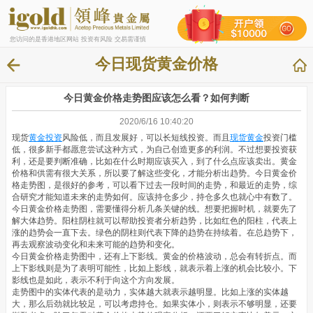
您访问的是香港地区网站 投资有风险 交易需谨慎
今日现货黄金价格
今日黄金价格走势图应该怎么看？如何判断
2020/6/16 10:40:20
现货
黄金投资
风险低，而且发展好，可以长短线投资。而且
现货黄金
投资门槛
低，很多新手都愿意尝试这种方式，为自己创造更多的利润。不过想要投资获
利，还是要判断准确，比如在什么时期应该买入，到了什么点应该卖出。黄金
价格和供需有很大关系，所以要了解这些变化，才能分析出趋势。今日黄金价
格走势图，是很好的参考，可以看下过去一段时间的走势，和最近的走势，综
合研究才能知道未来的走势如何。应该持仓多少，持仓多久也就心中有数了。
今日黄金价格走势图，需要懂得分析几条关键的线。想要把握时机，就要先了
解大体趋势。阳柱阴柱就可以帮助投资者分析趋势，比如红色的阳柱，代表上
涨的趋势会一直下去。绿色的阴柱则代表下降的趋势在持续着。在总趋势下，
再去观察波动变化和未来可能的趋势和变化。
今日黄金价格走势图中，还有上下影线。黄金的价格波动，总会有转折点。而
上下影线则是为了表明可能性，比如上影线，就表示着上涨的机会比较小。下
影线也是如此，表示不利于向这个方向发展。
走势图中的实体代表的是动力，实体越大就表示越明显。比如上涨的实体越
大，那么后劲就比较足，可以考虑持仓。如果实体小，则表示不够明显，还要