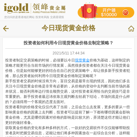
您访问的是香港地区网站 投资有风险 交易需谨慎
今日现货黄金价格
投资者如何利用今日现货黄金价格去制定策略？
2021/5/11 17:44:34
投资者制定交易策略的时候，必须要以今日
现货黄金
价格为基础，这样制定的
策略才能更符合当前市场的行情发展，虽然很多投资者都在关注今日现货黄金
价格，但是如何能够更好的结合在自己的交易策略中，却让很多新手投资者犯
难，那么投资者如何利用今日现货黄金价格制定策略呢？
新手投资者交易的时候没有方向，盲目交易是最常出现的情况，因此他们多去
关注今日现货黄金价格是非常有必要的，从价格的变动中去判断当前市场的基
本状况，能否利用单边行情去顺势交易，这对投资者采用恰当的交易技巧是非
常重要的。新手投资者最忌讳依靠主观判断去轻易下结论，市场到底是什么样
的？必须得用一个客观的态度去面对。
投资者看到的价格变化仅仅代表了当前，之后会怎么去发展，更多的要从一些
影响黄金价格的因素上去判断，投资者可以提前了解一下都有哪些因素会影响
黄金价格，尤其是哪些因素对价格的影响是比较大的，弄清楚这些才能让他们
更好的做好准备。
获取黄金价格的变化有多种多样的方式，一款好的交易软件不仅仅能够帮助投
资者及时把握交易信息，还能让他们将多种因素放在一起综合去分析，这样能