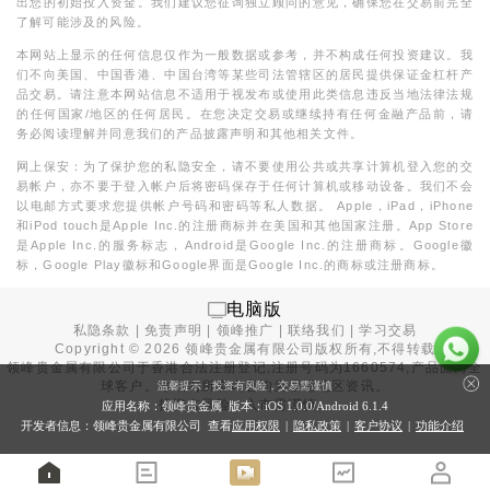
出您的初始投入资金。我们建议您征询独立顾问的意见，确保您在交易前完全
了解可能涉及的风险。
本网站上显示的任何信息仅作为一般数据或参考，并不构成任何投资建议。我
们不向美国、中国香港、中国台湾等某些司法管辖区的居民提供保证金杠杆产
品交易。请注意本网站信息不适用于视发布或使用此类信息违反当地法律法规
的任何国家/地区的任何居民。在您决定交易或继续持有任何金融产品前，请
务必阅读理解并同意我们的产品披露声明和其他相关文件。
网上保安：为了保护您的私隐安全，请不要使用公共或共享计算机登入您的交
易帐户，亦不要于登入帐户后将密码保存于任何计算机或移动设备。我们不会
以电邮方式要求您提供帐户号码和密码等私人数据。 Apple，iPad，iPhone
和iPod touch是Apple Inc.的注册商标并在美国和其他国家注册。App Store
是Apple Inc.的服务标志，Android是Google Inc.的注册商标。Google徽
标，Google Play徽标和Google界面是Google Inc.的商标或注册商标。
电脑版
私隐条款
|
免责声明
|
领峰推广
|
联络我们
|
学习交易
Copyright ©
2026
领峰贵金属有限公司版权所有,不得转载
领峰贵金属有限公司于
香港合法注册登记
,注册号码为1660574,产品面向全
球客户。本站内所有内容均为香港地区资讯。
温馨提示：投资有风险，交易需谨慎
投资有风险，入市需谨慎。
应用名称：领峰贵金属 版本：iOS
1.0.0
/Android
6.1.4
开发者信息：领峰贵金属有限公司 查看
应用权限
|
隐私政策
|
客户协议
|
功能介绍