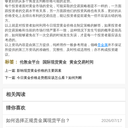
够更好的从多个角度去判断价格可能的走势。
每个投资者面对黄金市场的变化，可能采取的交易策略都是不一样的，一方面
跟投资者的交易水平有关系，另一方面跟他们的投资风格也有关系，更好的从
价格变化上去得出有利的交易信息，能让投资者提前避免一些不应该出错的地
方。
以上就是对投资者如何利用今日现货黄金价格去制定策略的解答，如果投资者
的交易策略和当前的市场行情严重不一致，这种情况下发生亏损的概率是很高
的，如何能够避免在下一次交易的时候发生失误，才是每一个投资者最应该去
考虑的。
以上资讯内容是由第三方提供，纯粹用作一般参考用途，领峰
贵金属
并不保证
所提供的第三方资讯的准确性、完整性、及时性或适用性；亦不构成投资建
议。
标签：
伦敦金平台
国际现货黄金
黄金交易时间
上一篇:
影响现货黄金价格的主要因素
下一篇:
今日黄金价格走势图应该怎么看？如何判断
相关阅读
猜你喜欢
如何选择正规贵金属现货平台？
2026/07/17