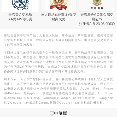
香港黄金交易所
三大最活跃伦敦金/银交
香港海关A类贵金属交
AA类145号行员
易商大奖
易证书
注册号A-B-23-06-00639
保证金交易等杠杆产品，具有很大风险，并不适用于所有投资者。损失可能超
出您的初始投入资金。我们建议您征询独立顾问的意见，确保您在交易前完全
了解可能涉及的风险。
本网站上显示的任何信息仅作为一般数据或参考，并不构成任何投资建议。我
们不向美国、中国香港、中国台湾等某些司法管辖区的居民提供保证金杠杆产
品交易。请注意本网站信息不适用于视发布或使用此类信息违反当地法律法规
的任何国家/地区的任何居民。在您决定交易或继续持有任何金融产品前，请
务必阅读理解并同意我们的产品披露声明和其他相关文件。
网上保安：为了保护您的私隐安全，请不要使用公共或共享计算机登入您的交
易帐户，亦不要于登入帐户后将密码保存于任何计算机或移动设备。我们不会
以电邮方式要求您提供帐户号码和密码等私人数据。 Apple，iPad，iPhone
和iPod touch是Apple Inc.的注册商标并在美国和其他国家注册。App Store
是Apple Inc.的服务标志，Android是Google Inc.的注册商标。Google徽
标，Google Play徽标和Google界面是Google Inc.的商标或注册商标。
电脑版