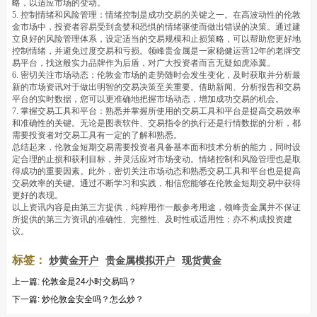
略，以适应市场的变动。
5. 控制情绪和风险管理：情绪控制是成功交易的关键之一。在高波动性的伦敦
金市场中，投资者容易受到贪婪和恐惧的情绪驱使而做出错误的决策。通过建
立良好的风险管理体系，设定适当的交易规模和止损策略，可以帮助您更好地
控制情绪，并避免过度交易和亏损。领峰贵金属是一家稳健运营12年的老牌交
易平台，找这般实力品牌作为后盾，对广大投资者而言无疑如虎添翼。
6. 密切关注市场动态：伦敦金市场的走势随时会发生变化，及时获取并分析最
新的市场资讯对于做出明智的交易决策至关重要。借助新闻、分析报告和交易
平台的实时数据，您可以更准确地把握市场动态，增加成功交易的机会。
7. 掌握交易工具和平台：熟悉并掌握所使用的交易工具和平台是提高交易效率
和准确性的关键。无论是图表软件、交易指令的执行还是行情数据的分析，都
需要投资者对交易工具有一定的了解和熟悉。
总结起来，伦敦金短期交易需要投资者具备基本面和技术分析的能力，同时设
定合理的止损和获利目标，并灵活应对市场变动。情绪控制和风险管理也是取
得成功的重要因素。此外，密切关注市场动态和熟悉交易工具和平台也是提高
交易效率的关键。通过不断学习和实践，相信您能够在伦敦金短期交易中获得
更好的表现。
以上资讯内容是由第三方提供，纯粹用作一般参考用途，领峰贵金属并不保证
所提供的第三方资讯的准确性、完整性、及时性或适用性；亦不构成投资建
议。
标签：
炒黄金开户
贵金属模拟开户
现货黄金
上一篇:
伦敦金是24小时交易吗？
下一篇:
炒伦敦金安全吗？怎么炒？