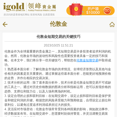
您访问的是香港地区网站 投资有风险 交易需谨慎
伦敦金
伦敦金短期交易的关键技巧
2023/10/25 11:51:21
伦敦金作为全球最重要的贵金属之一，其短期交易是许多投资者追求利润的机
会。然而，伦敦金市场的波动性和风险性也需要投资者具备一定的技巧和策
略。在本文中，我们将分享一些关键技巧，帮助您在
伦敦金短期交易
中取得成
功。
1. 熟悉基本面分析：了解伦敦金市场的供求情况、全球经济形势以及其他与金
价相关的因素是至关重要的。通过掌握这些基本面分析，您能更好地预测价格
的走势，并作出相应的交易决策。
2. 技术分析的运用：除了基本面分析外，技术分析是伦敦金短期交易不可或缺
的工具之一。通过对历史价格数据的图表分析和指标运用，您可以发现价格的
趋势、支撑位和阻力位，以及入场和离场的时机。
3. 设定合理的止损和获利目标：在短期交易中，设定止损和获利目标是保护资
金和锁定利润的关键。根据您的风险承受能力和预期收益，合理设定止损位和
获利位，以避免过度追求利润或承担过大的损失。
4. 灵活应对市场变动：伦敦金市场常常受到各种因素的影响，例如政治事件、
经济数据发布等。在短期交易中，您需要时刻保持警觉，并灵活调整交易策