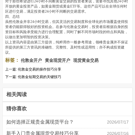
对于那些希望进行24小时不间断黄金交易的投资者来说，需要寻找其他24小时
开放的黄金投资产品，如黄金期货或黄金ETF等。这些产品可以在全球任何时
区进行交易，满足投资者24小时不间断的交易需求。
四、总结
虽然伦敦金并非24小时交易，但其灵活的交易制度和全球化的市场覆盖使得投
资者仍能获得较好的投资机会。在参与伦敦金交易时，投资者应根据自身的投
资目标和风险承受能力进行合理配置，同时了解不同市场时段的特点和风险，
以做出更加明智的投资决策。
以上资讯内容是由第三方提供，纯粹用作一般参考用途，领峰贵金属并不保证
所提供的第三方资讯的准确性、完整性、及时性或适用性；亦不构成投资建
议。
标签：
伦敦金开户
黄金现货开户
现货黄金交易
上一篇:
伦敦金交易的操作技巧分享
下一篇:
伦敦金短期交易的关键技巧
相关阅读
猜你喜欢
如何选择正规贵金属现货平台？
2026/07/17
新手入门贵金属现货交易技巧分享
2026/07/16