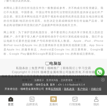
了解可能涉及的风险。
本网站上显示的任何信息仅作为一般数据或参考，并不构成任何投资建议。我
们不向美国、中国香港、中国台湾等某些司法管辖区的居民提供保证金杠杆产
品交易。请注意本网站信息不适用于视发布或使用此类信息违反当地法律法规
的任何国家/地区的任何居民。在您决定交易或继续持有任何金融产品前，请
务必阅读理解并同意我们的产品披露声明和其他相关文件。
网上保安：为了保护您的私隐安全，请不要使用公共或共享计算机登入您的交
易帐户，亦不要于登入帐户后将密码保存于任何计算机或移动设备。我们不会
以电邮方式要求您提供帐户号码和密码等私人数据。 Apple，iPad，iPhone
和iPod touch是Apple Inc.的注册商标并在美国和其他国家注册。App Store
是Apple Inc.的服务标志，Android是Google Inc.的注册商标。Google徽
标，Google Play徽标和Google界面是Google Inc.的商标或注册商标。
电脑版
私隐条款
|
免责声明
|
领峰推广
|
联络我们
|
学习交易
Copyright ©
2026
领峰贵金属有限公司版权所有,不得转载
领峰贵金属有限公司于
香港合法注册登记
,注册号码为1660574,产品面向全
球客户。本站内所有内容均为香港地区资讯。
温馨提示：投资有风险，交易需谨慎
投资有风险，入市需谨慎。
应用名称：领峰贵金属 版本：iOS
1.0.0
/Android
6.1.4
开发者信息：领峰贵金属有限公司 查看
应用权限
|
隐私政策
|
客户协议
|
功能介绍
首页
品牌资讯
直播间
行情策略
我的