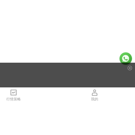
行情策略
我的