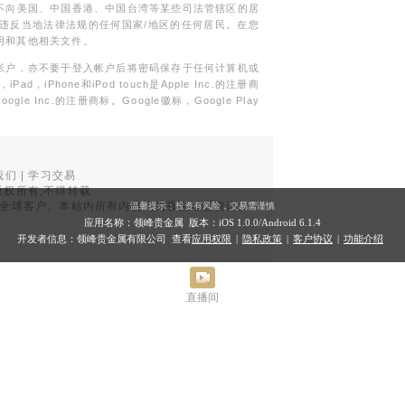
不向美国、中国香港、中国台湾等某些司法管辖区的居
违反当地法律法规的任何国家/地区的任何居民。在您
明和其他相关文件。
帐户，亦不要于登入帐户后将密码保存于任何计算机或
Phone和iPod touch是Apple Inc.的注册商
gle Inc.的注册商标。Google徽标，Google Play
我们
|
学习交易
权所有,不得转载
品面向全球客户。本站内所有内容均为香港地区资讯。
温馨提示：投资有风险，交易需谨慎
。
应用名称：领峰贵金属 版本：iOS
1.0.0
/Android
6.1.4
开发者信息：领峰贵金属有限公司 查看
应用权限
|
隐私政策
|
客户协议
|
功能介绍
直播间