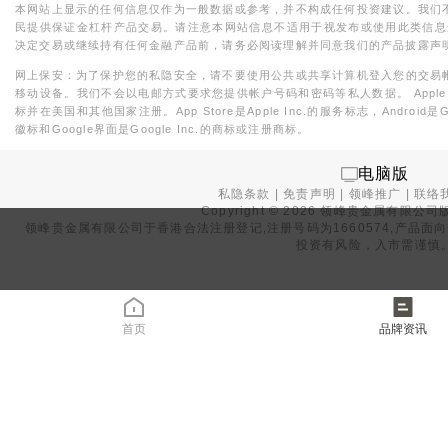
本网站上显示的任何信息仅作为一般数据或参考，并不构成任何投资建议。我们
民提供保证金杠杆产品交易。请注意本网站信息不适用于视发布或使用此类信息
决定交易或继续持有任何金融产品前，请务必阅读理解并同意我们的产品披露声
网上保安：为了保护您的私隐安全，请不要使用公共或共享计算机登入您的交易
移动设备。我们不会以电邮方式要求您提供帐户号码和密码等私人数据。 Apple，iPad，i
标并在美国和其他国家注册。App Store是Apple Inc.的服务标志，Android是Goo
徽标和Google界面是Google Inc.的商标或注册商标。
电脑版
私隐条款
|
免责声明
|
领峰推广
|
联络
Copyright ©
2026
领峰贵金属有限公司版
领峰贵金属有限公司于
香港合法注册登记
,注册号码为1660574,产
投资有风险，入市需谨慎
首页
品牌资讯