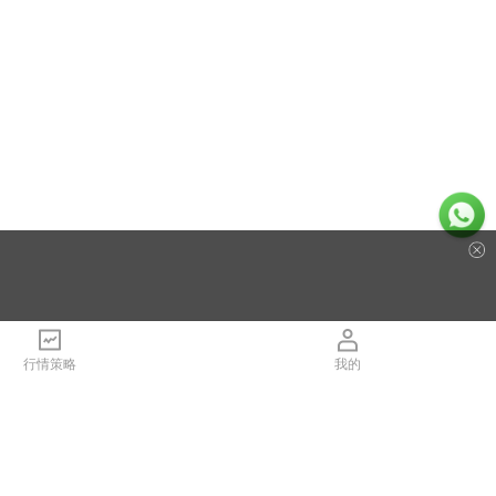
行情策略
我的