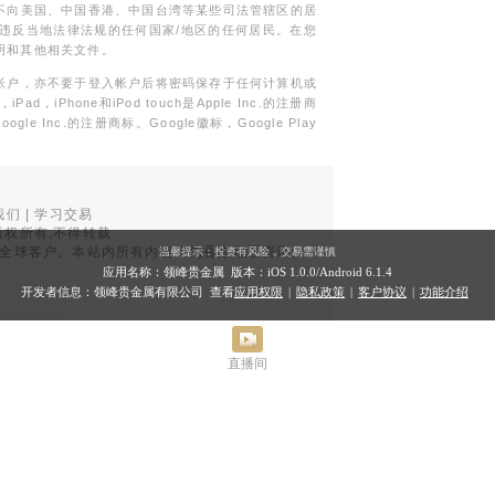
不向美国、中国香港、中国台湾等某些司法管辖区的居
违反当地法律法规的任何国家/地区的任何居民。在您
明和其他相关文件。
帐户，亦不要于登入帐户后将密码保存于任何计算机或
Phone和iPod touch是Apple Inc.的注册商
gle Inc.的注册商标。Google徽标，Google Play
我们
|
学习交易
权所有,不得转载
品面向全球客户。本站内所有内容均为香港地区资讯。
温馨提示：投资有风险，交易需谨慎
。
应用名称：领峰贵金属 版本：iOS
1.0.0
/Android
6.1.4
开发者信息：领峰贵金属有限公司 查看
应用权限
|
隐私政策
|
客户协议
|
功能介绍
直播间