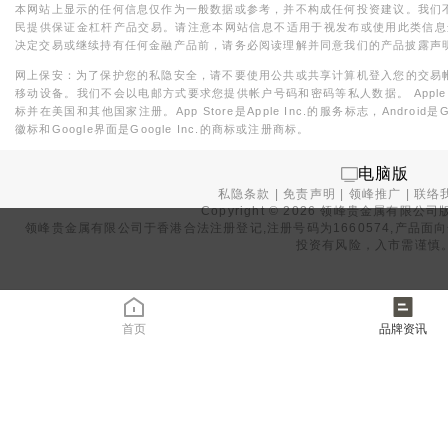
本网站上显示的任何信息仅作为一般数据或参考，并不构成任何投资建议。我们
民提供保证金杠杆产品交易。请注意本网站信息不适用于视发布或使用此类信息
决定交易或继续持有任何金融产品前，请务必阅读理解并同意我们的产品披露声
网上保安：为了保护您的私隐安全，请不要使用公共或共享计算机登入您的交易
移动设备。我们不会以电邮方式要求您提供帐户号码和密码等私人数据。 Apple，iPad，i
标并在美国和其他国家注册。App Store是Apple Inc.的服务标志，Android是Goo
徽标和Google界面是Google Inc.的商标或注册商标。
电脑版
私隐条款
|
免责声明
|
领峰推广
|
联络
Copyright ©
2026
领峰贵金属有限公司版
领峰贵金属有限公司于
香港合法注册登记
,注册号码为1660574,产
投资有风险，入市需谨慎
首页
品牌资讯