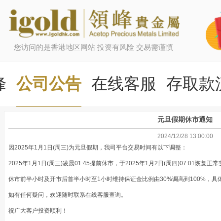
您访问的是香港地区网站 投资有风险 交易需谨慎
峰
公司公告
在线客服
存取款
元旦假期休市通知
2024/12/28 13:00:00
因
2025
年
1
月
1
日
(
周三
)
为元旦假期，我司平台交易时间有以下调整：
2025
年
1
月
1
日
(
周三
)
凌晨
01:45
提前休市，于
2025
年
1
月
2
日
(
周四
)07:01
恢复正常
休市前半小时及开市后首半小时至
1
小时维持保证金比例由
30%
调高到
100%
，具
如有任何疑问，欢迎随时联系在线客服查询。
祝广大客户投资顺利！