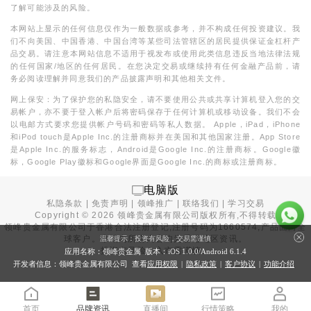
了解可能涉及的风险。
本网站上显示的任何信息仅作为一般数据或参考，并不构成任何投资建议。我
们不向美国、中国香港、中国台湾等某些司法管辖区的居民提供保证金杠杆产
品交易。请注意本网站信息不适用于视发布或使用此类信息违反当地法律法规
的任何国家/地区的任何居民。在您决定交易或继续持有任何金融产品前，请
务必阅读理解并同意我们的产品披露声明和其他相关文件。
网上保安：为了保护您的私隐安全，请不要使用公共或共享计算机登入您的交
易帐户，亦不要于登入帐户后将密码保存于任何计算机或移动设备。我们不会
以电邮方式要求您提供帐户号码和密码等私人数据。 Apple，iPad，iPhone
和iPod touch是Apple Inc.的注册商标并在美国和其他国家注册。App Store
是Apple Inc.的服务标志，Android是Google Inc.的注册商标。Google徽
标，Google Play徽标和Google界面是Google Inc.的商标或注册商标。
电脑版
私隐条款
|
免责声明
|
领峰推广
|
联络我们
|
学习交易
Copyright ©
2026
领峰贵金属有限公司版权所有,不得转载
领峰贵金属有限公司于
香港合法注册登记
,注册号码为1660574,产品面向全
球客户。本站内所有内容均为香港地区资讯。
温馨提示：投资有风险，交易需谨慎
投资有风险，入市需谨慎。
应用名称：领峰贵金属 版本：iOS
1.0.0
/Android
6.1.4
开发者信息：领峰贵金属有限公司 查看
应用权限
|
隐私政策
|
客户协议
|
功能介绍
首页
品牌资讯
直播间
行情策略
我的