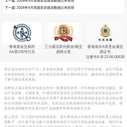
上一篇:
2026年5月美国非农就业数据公布安排
下一篇:
2026年4月美国非农就业数据公布安排
香港黄金交易所
三大最活跃伦敦金/银交
香港海关A类贵金属交
AA类145号行员
易商大奖
易证书
注册号A-B-23-06-00639
保证金交易等杠杆产品，具有很大风险，并不适用于所有投资者。损失可能超
出您的初始投入资金。我们建议您征询独立顾问的意见，确保您在交易前完全
了解可能涉及的风险。
本网站上显示的任何信息仅作为一般数据或参考，并不构成任何投资建议。我
们不向美国、中国香港、中国台湾等某些司法管辖区的居民提供保证金杠杆产
品交易。请注意本网站信息不适用于视发布或使用此类信息违反当地法律法规
的任何国家/地区的任何居民。在您决定交易或继续持有任何金融产品前，请
务必阅读理解并同意我们的产品披露声明和其他相关文件。
网上保安：为了保护您的私隐安全，请不要使用公共或共享计算机登入您的交
易帐户，亦不要于登入帐户后将密码保存于任何计算机或移动设备。我们不会
以电邮方式要求您提供帐户号码和密码等私人数据。 Apple，iPad，iPhone